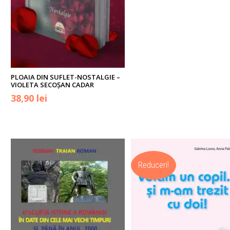
PLOAIA DIN SUFLET-NOSTALGIE –
VIOLETA SECOŞAN CADAR
Prețul
Prețul
38,90
lei
inițial
curent
a
este:
fost:
38,90 lei.
Reduceri!
49,90 lei.