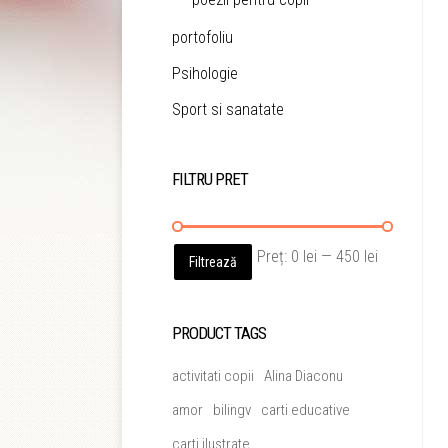
portofoliu
Psihologie
Sport si sanatate
FILTRU PRET
Preț
Preț
Preț:
0 lei
—
450 lei
Filtrează
minim
maxim
PRODUCT TAGS
activitati copii
Alina Diaconu
amor
bilingv
carti educative
carti ilustrate