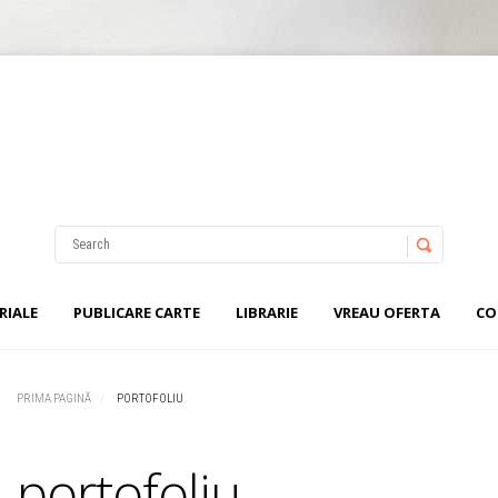
Username
Password
RIALE
PUBLICARE CARTE
LIBRARIE
VREAU OFERTA
CO
Remember Me
PRIMA PAGINĂ
PORTOFOLIU
portofoliu