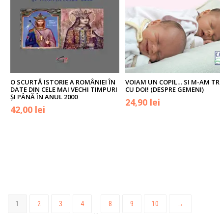
O SCURTĂ ISTORIE A ROMÂNIEI ÎN
VOIAM UN COPIL… SI M-AM TR
DATE DIN CELE MAI VECHI TIMPURI
CU DOI! (DESPRE GEMENI)
ȘI PÂNĂ ÎN ANUL 2000
Prețul
Prețul
24,90
lei
42,00
lei
inițial
curent
a
este:
fost:
24,90 lei.
65,00 lei.
1
2
3
4
8
9
10
→
…