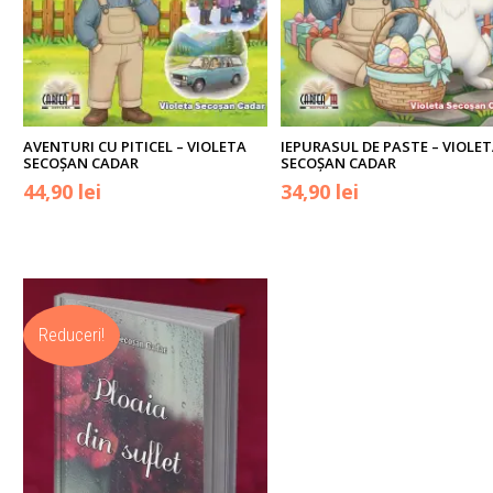
AVENTURI CU PITICEL – VIOLETA
IEPURASUL DE PASTE – VIOLE
SECOŞAN CADAR
SECOŞAN CADAR
Prețul
Prețul
Prețul
Prețul
44,90
lei
34,90
lei
inițial
curent
inițial
curent
a
este:
a
este:
fost:
44,90 lei.
fost:
34,90 lei.
Reduceri!
59,00 lei.
39,90 lei.