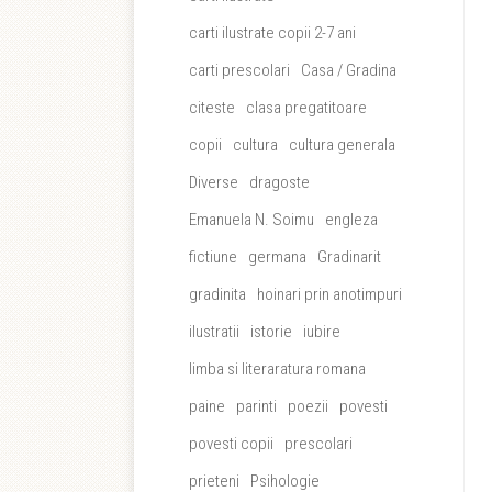
carti ilustrate copii 2-7 ani
carti prescolari
Casa / Gradina
citeste
clasa pregatitoare
copii
cultura
cultura generala
Diverse
dragoste
Emanuela N. Soimu
engleza
fictiune
germana
Gradinarit
gradinita
hoinari prin anotimpuri
ilustratii
istorie
iubire
limba si literaratura romana
paine
parinti
poezii
povesti
povesti copii
prescolari
prieteni
Psihologie