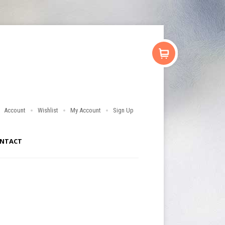
Account
Wishlist
My Account
Sign Up
NTACT