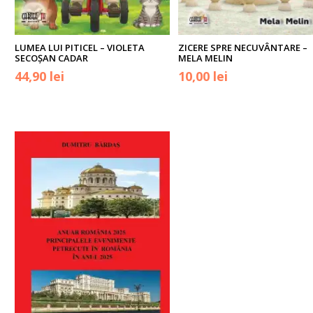
LUMEA LUI PITICEL – VIOLETA
ZICERE SPRE NECUVÂNTARE –
SECOŞAN CADAR
MELA MELIN
Prețul
Prețul
44,90
lei
10,00
lei
inițial
curent
a
este:
fost:
44,90 lei.
59,00 lei.