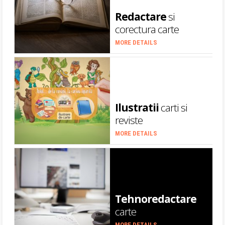
Redactare
si
corectura carte
MORE DETAILS
Ilustratii
carti si
reviste
MORE DETAILS
Tehnoredactare
carte
MORE DETAILS