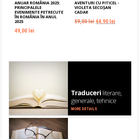
ANUAR ROMÂNIA 2025:
AVENTURI CU PITICEL -
44,90
lei
PRINCIPALELE
VIOLETA SECOŞAN
EVENIMENTE PETRECUTE
CADAR
ÎN ROMÂNIA ÎN ANUL
59,00
lei
44,90
lei
Prețul
Prețul
2025
inițial
curent
49,00
lei
a
este:
fost:
44,90 lei.
59,00 lei.
ADD TO CART
ADD TO CART
59,00
lei
Traduceri
literare,
generale, tehnice
lei
44,90
lei
MORE DETAILS