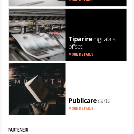
Tiparire
digitala si
offset
MORE DETAILS
Publicare
carte
MORE DETAILS
PARTENERI