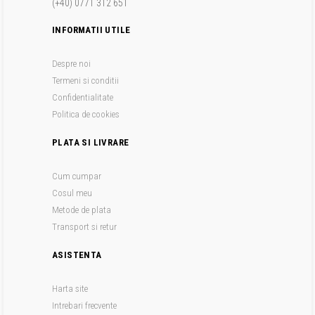
(+40) 0771 312 651
INFORMATII UTILE
Despre noi
Termeni si conditii
Confidentialitate
Politica de cookies
PLATA SI LIVRARE
Cum cumpar
Cosul meu
Metode de plata
Transport si retur
ASISTENTA
Harta site
Intrebari frecvente