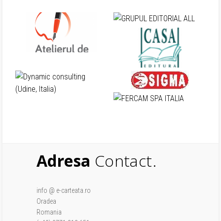
Adresa
Contact.
info @ e-carteata.ro
Oradea
Romania