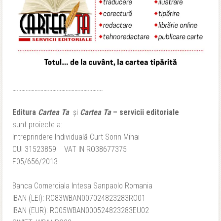
…………………………………………………….
Editura
Cartea Ta
și
Cartea Ta
– servicii editoriale
sunt proiecte a:
Intreprindere Individuală Curt Sorin Mihai
CUI 31523859 VAT IN RO38677375
F05/656/2013
Banca Comerciala Intesa Sanpaolo Romania
IBAN (LEI): RO83WBAN007024823283RO01
IBAN (EUR): RO05WBAN000524823283EU02