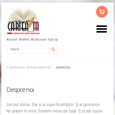
Account
Wishlist
My Account
Sign Up
Nu ai niciun produs în coș.
Username
Password
E-CARTEATA.RO - EDITURA CARTEA TA
DESPRE NOI
Remember Me
Despre noi
Secolul vitezei. Dar și al superficialităților. Și al ignoranței.
Ne grăbim în orice. Suntem mereu pe fugă. O zicală spune: