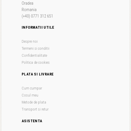
Oradea
Romania
(+40) 0771 312 651
INFORMATII UTILE
Despre noi
Termeni si conditii
Confidentialitate
Politica de cookies
PLATA SI LIVRARE
Cum cumpar
Cosul meu
Metode de plata
Transport si retur
ASISTENTA