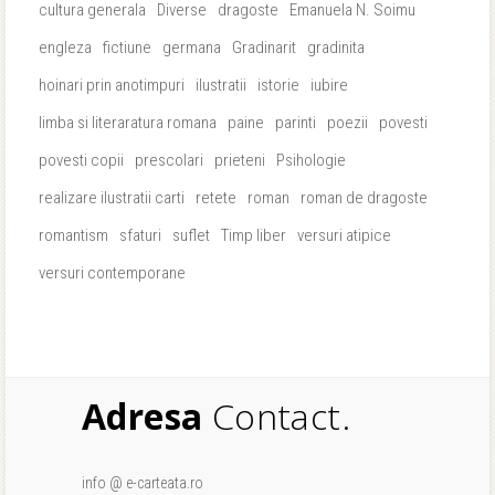
cultura generala
Diverse
dragoste
Emanuela N. Soimu
engleza
fictiune
germana
Gradinarit
gradinita
hoinari prin anotimpuri
ilustratii
istorie
iubire
limba si literaratura romana
paine
parinti
poezii
povesti
povesti copii
prescolari
prieteni
Psihologie
realizare ilustratii carti
retete
roman
roman de dragoste
romantism
sfaturi
suflet
Timp liber
versuri atipice
versuri contemporane
Adresa
Contact.
info @ e-carteata.ro