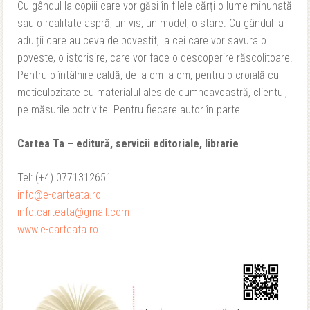
Cu gândul la copiii care vor găsi în filele cărți o lume minunată
sau o realitate aspră, un vis, un model, o stare. Cu gândul la
adulții care au ceva de povestit, la cei care vor savura o
poveste, o istorisire, care vor face o descoperire răscolitoare.
Pentru o întâlnire caldă, de la om la om, pentru o croială cu
meticulozitate cu materialul ales de dumneavoastră, clientul,
pe măsurile potrivite. Pentru fiecare autor în parte.
Cartea Ta – editură, servicii editoriale, librarie
Tel: (+4) 0771312651
info@e-carteata.ro
info.carteata@gmail.com
www.e-carteata.ro