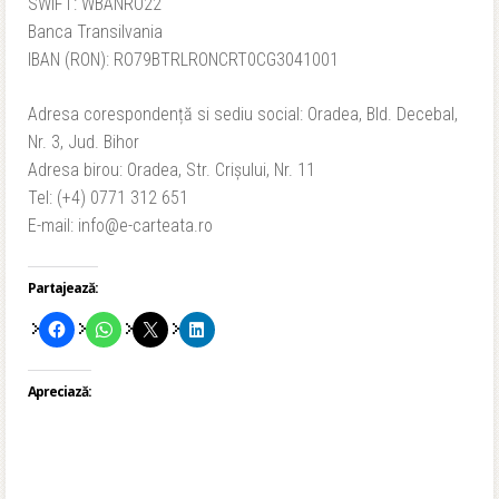
SWIFT: WBANRO22
Banca Transilvania
IBAN (RON): RO79BTRLRONCRT0CG3041001
Adresa corespondență si sediu social: Oradea, Bld. Decebal,
Nr. 3, Jud. Bihor
Adresa birou: Oradea, Str. Crișului, Nr. 11
Tel: (+4) 0771 312 651
E-mail: info@e-carteata.ro
Partajează:
Apreciază: