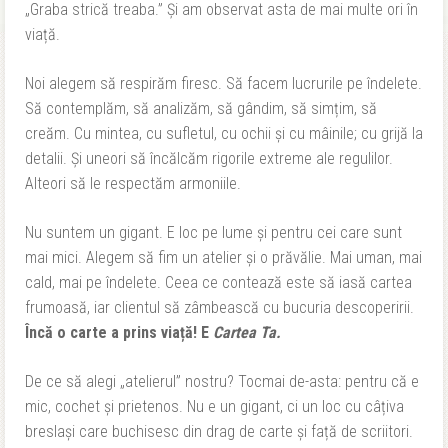
„Graba strică treaba.” Și am observat asta de mai multe ori în
viață.
Noi alegem să respirăm firesc. Să facem lucrurile pe îndelete.
Să contemplăm, să analizăm, să gândim, să simțim, să
creăm. Cu mintea, cu sufletul, cu ochii și cu mâinile; cu grijă la
detalii. Și uneori să încălcăm rigorile extreme ale regulilor.
Alteori să le respectăm armoniile.
Nu suntem un gigant. E loc pe lume și pentru cei care sunt
mai mici. Alegem să fim un atelier și o prăvălie. Mai uman, mai
cald, mai pe îndelete. Ceea ce contează este să iasă cartea
frumoasă, iar clientul să zâmbească cu bucuria descoperirii.
Încă o carte a prins viață! E
Cartea Ta.
De ce să alegi „atelierul” nostru? Tocmai de-asta: pentru că e
mic, cochet și prietenos. Nu e un gigant, ci un loc cu câțiva
breslași care buchisesc din drag de carte și față de scriitori.