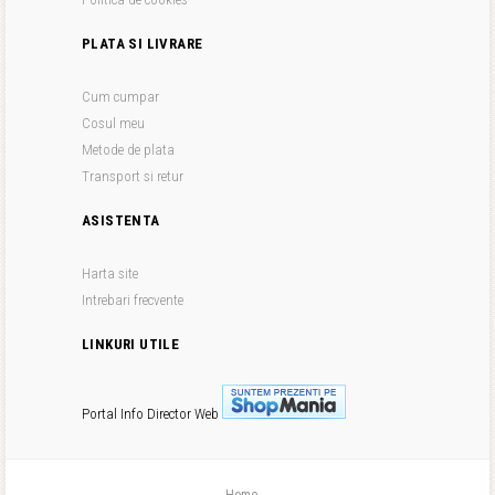
PLATA SI LIVRARE
Cum cumpar
Cosul meu
Metode de plata
Transport si retur
ASISTENTA
Harta site
Intrebari frecvente
LINKURI UTILE
Portal Info
Director Web