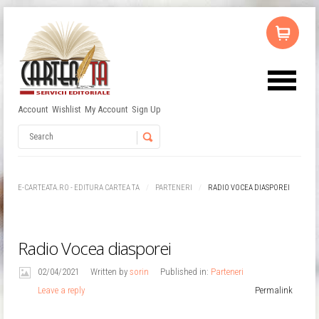
Account
Wishlist
My Account
Sign Up
Username
Password
E-CARTEATA.RO - EDITURA CARTEA TA
PARTENERI
RADIO VOCEA DIASPOREI
Remember Me
Radio Vocea diasporei
02/04/2021
Written by
sorin
Published in:
Parteneri
Leave a reply
Permalink