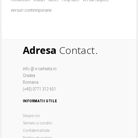
versuri contemporane
Adresa
Contact.
info @ e-carteata.ro
Oradea
Romania
(+40) 0771 312 651
INFORMATII UTILE
Despre noi
Termeni si conditii
Confidentialitate
Politica de cookies