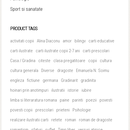
Sport si sanatate
PRODUCT TAGS
activitati copii
Alina Diaconu
amor
bilingv
carti educative
carti ilustrate
carti ilustrate copii 2-7 ani
carti prescolari
Casa / Gradina
citeste
clasa pregatitoare
copii
cultura
cultura generala
Diverse
dragoste
Emanuela N. Soimu
engleza
fictiune
germana
Gradinarit
gradinita
hoinari prin anotimpuri
ilustratii
istorie
iubire
limba si literaratura romana
paine
parinti
poezii
povesti
povesti copii
prescolari
prieteni
Psihologie
realizare ilustratii carti
retete
roman
roman de dragoste
romantism
sfaturi
suflet
Timp liber
versuri atipice