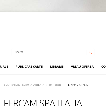
Nu ai niciun produs în coș.
Username
Password
RIALE
PUBLICARE CARTE
LIBRARIE
VREAU OFERTA
CO
Remember Me
E-CARTEATA.RO - EDITURA CARTEA TA
PARTENERI
FERCAM SPA ITALIA
FERCAM SPA ITALIA