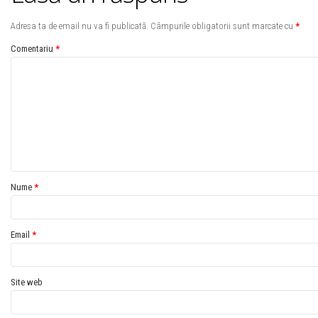
Adresa ta de email nu va fi publicată.
Câmpurile obligatorii sunt marcate cu
*
Comentariu
*
Nume
*
Email
*
Site web