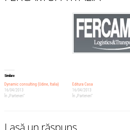
Similare
Dynamic consulting (Udine, Italia)
Editura Casa
16/04/2013
16/04/2013
În „Parteneri”
În „Parteneri”
Lasă un răspuns