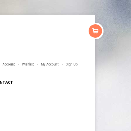
Account
Wishlist
My Account
Sign Up
NTACT