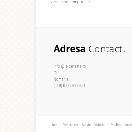
versuri contemporane
Adresa
Contact.
info @ e-carteata.ro
Oradea
Romania
(+40) 0771 312 651
Home
Despre noi
Servicii Editoriale
Publicare cart