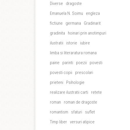
Diverse
dragoste
Emanuela N. Soimu
engleza
fictiune
germana
Gradinarit
gradinita
hoinari prin anotimpuri
ilustratii
istorie
iubire
limba si literaratura romana
paine
parinti
poezii
povesti
povesti copii
prescolari
prieteni
Psihologie
realizare ilustratii carti
retete
roman
roman de dragoste
romantism
sfaturi
suflet
Timp liber
versuri atipice