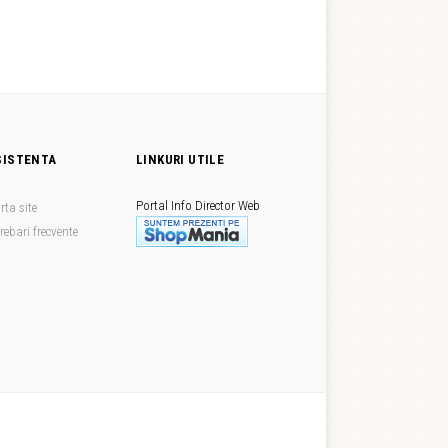
SISTENTA
LINKURI UTILE
Portal Info
Director Web
rta site
trebari frecvente