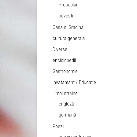
Prescolari
povesti
Casa si Gradina
cultura generala
Diverse
enciclopedii
Gastronomie
Invatamant / Educatie
Limbi străine
engleză
germană
Poezii
poezii pentru copii