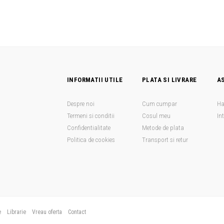
INFORMATII UTILE
PLATA SI LIVRARE
A
Despre noi
Cum cumpar
Ha
Termeni si conditii
Cosul meu
In
Confidentialitate
Metode de plata
Politica de cookies
Transport si retur
e
Librarie
Vreau oferta
Contact