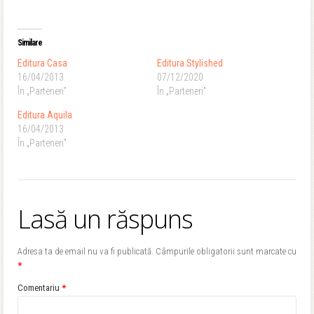
Similare
Editura Casa
Editura Stylished
16/04/2013
07/12/2020
În „Parteneri”
În „Parteneri”
Editura Aquila
16/04/2013
În „Parteneri”
Lasă un răspuns
Adresa ta de email nu va fi publicată.
Câmpurile obligatorii sunt marcate cu
*
Comentariu
*