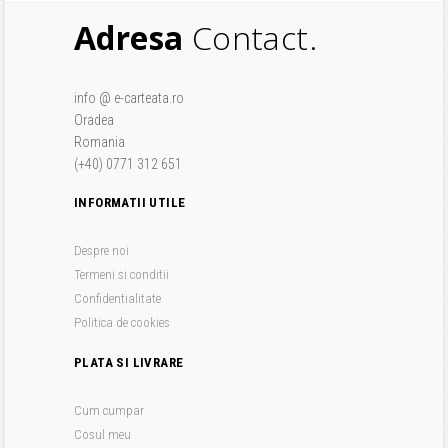
Adresa
Contact.
info @ e-carteata.ro
Oradea
Romania
(+40) 0771 312 651
INFORMATII UTILE
Despre noi
Termeni si conditii
Confidentialitate
Politica de cookies
PLATA SI LIVRARE
Cum cumpar
Cosul meu