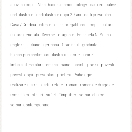
activitati copii
Alina Diaconu
amor
bilingv
carti educative
carti ilustrate
carti ilustrate copii 2-7 ani
carti prescolari
Casa / Gradina
citeste
clasa pregatitoare
copii
cultura
cultura generala
Diverse
dragoste
Emanuela N. Soimu
engleza
fictiune
germana
Gradinarit
gradinita
hoinari prin anotimpuri
ilustratii
istorie
iubire
limba si literaratura romana
paine
parinti
poezii
povesti
povesti copii
prescolari
prieteni
Psihologie
realizare ilustratii carti
retete
roman
roman de dragoste
romantism
sfaturi
suflet
Timp liber
versuri atipice
versuri contemporane