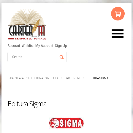
Account
Wishlist
My Account
Sign Up
Nu ai niciun produs în coș.
Username
Password
E-CARTEATA.RO - EDITURA CARTEA TA
PARTENERI
EDITURA SIGMA
Remember Me
Editura Sigma