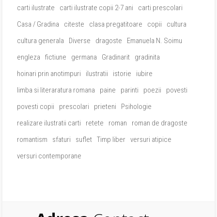
carti ilustrate
carti ilustrate copii 2-7 ani
carti prescolari
Casa / Gradina
citeste
clasa pregatitoare
copii
cultura
cultura generala
Diverse
dragoste
Emanuela N. Soimu
engleza
fictiune
germana
Gradinarit
gradinita
hoinari prin anotimpuri
ilustratii
istorie
iubire
limba si literaratura romana
paine
parinti
poezii
povesti
povesti copii
prescolari
prieteni
Psihologie
realizare ilustratii carti
retete
roman
roman de dragoste
romantism
sfaturi
suflet
Timp liber
versuri atipice
versuri contemporane