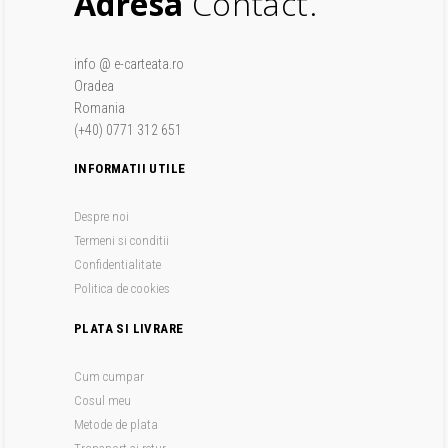
Adresa
Contact.
info @ e-carteata.ro
Oradea
Romania
(+40) 0771 312 651
INFORMATII UTILE
Despre noi
Termeni si conditii
Confidentialitate
Politica de cookies
PLATA SI LIVRARE
Cum cumpar
Cosul meu
Metode de plata