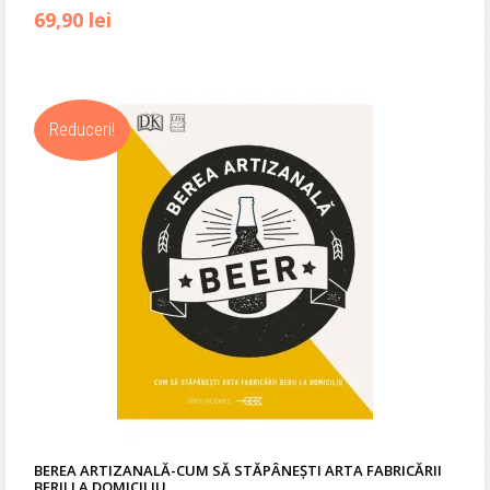
Prețul
Prețul
69,90
lei
inițial
curent
a
este:
Reduceri!
fost:
69,90 lei.
79,00 lei.
BEREA ARTIZANALĂ-CUM SĂ STĂPÂNEȘTI ARTA FABRICĂRII
BERII LA DOMICILIU