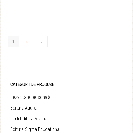
inițial
curent
a
este:
fost:
43,90 lei.
50,00 lei.
1
2
→
CATEGORII DE PRODUSE
dezvoltare personală
Editura Aquila
carti Editura Vremea
Editura Sigma Educational