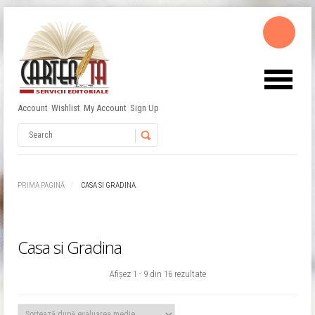
Account
Wishlist
My Account
Sign Up
Username
Password
PRIMA PAGINĂ
CASA SI GRADINA
Remember Me
Casa si Gradina
Sortat
Afișez 1 - 9 din 16 rezultate
după
evaluarea