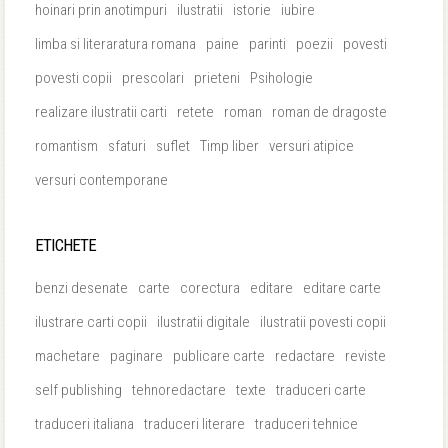
hoinari prin anotimpuri
ilustratii
istorie
iubire
limba si literaratura romana
paine
parinti
poezii
povesti
povesti copii
prescolari
prieteni
Psihologie
realizare ilustratii carti
retete
roman
roman de dragoste
romantism
sfaturi
suflet
Timp liber
versuri atipice
versuri contemporane
ETICHETE
benzi desenate
carte
corectura
editare
editare carte
ilustrare carti copii
ilustratii digitale
ilustratii povesti copii
machetare
paginare
publicare carte
redactare
reviste
self publishing
tehnoredactare
texte
traduceri carte
traduceri italiana
traduceri literare
traduceri tehnice