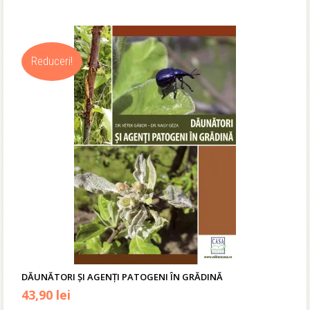
inițial
curent
a
este:
Reduceri!
fost:
29,90 lei.
35,00 lei.
DĂUNĂTORI ŞI AGENȚI PATOGENI ÎN GRĂDINĂ
Prețul
Prețul
43,90
lei