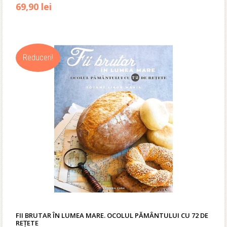
Prețul
Prețul
69,90
lei
inițial
curent
a
este:
Reduceri!
fost:
69,90 lei.
83,50 lei.
FII BRUTAR ÎN LUMEA MARE. OCOLUL PĂMÂNTULUI CU 72 DE
REȚETE