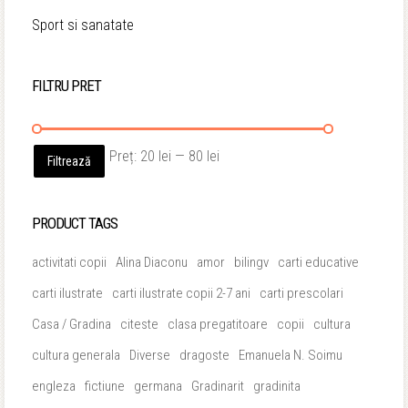
Sport si sanatate
FILTRU PRET
Preț
Preț
Preț:
20 lei
—
80 lei
Filtrează
minim
maxim
PRODUCT TAGS
activitati copii
Alina Diaconu
amor
bilingv
carti educative
carti ilustrate
carti ilustrate copii 2-7 ani
carti prescolari
Casa / Gradina
citeste
clasa pregatitoare
copii
cultura
cultura generala
Diverse
dragoste
Emanuela N. Soimu
engleza
fictiune
germana
Gradinarit
gradinita