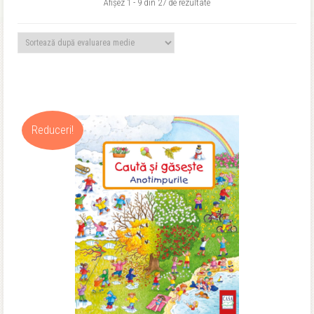
Sortat
Afișez 1 - 9 din 27 de rezultate
după
evaluarea
medie
Reduceri!