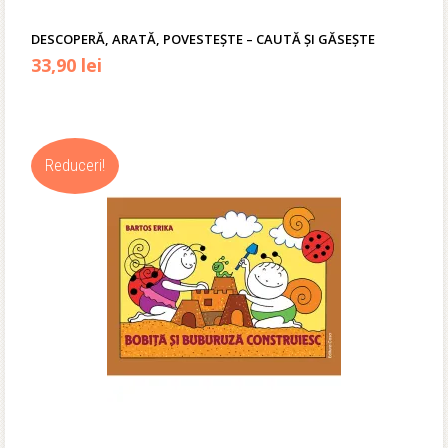
DESCOPERĂ, ARATĂ, POVESTEȘTE – CAUTĂ ȘI GĂSEȘTE
Prețul
Prețul
33,90
lei
inițial
curent
a
este:
Reduceri!
fost:
33,90 lei.
39,90 lei.