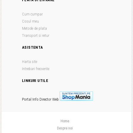
Cum cumpar
Cosul meu
Metode de plata
Transport si retur
ASISTENTA
Harta site
Intrebari frecvente
LINKURI UTILE
Portal Info
Director Web
Home
Despre noi