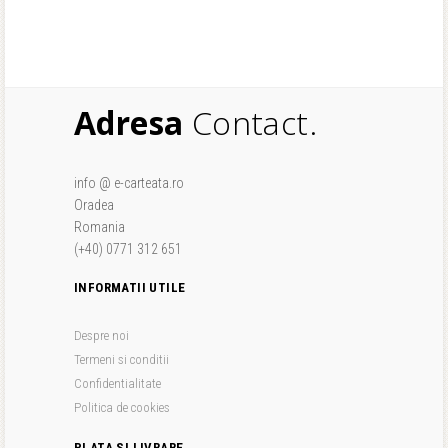
Adresa
Contact.
info @ e-carteata.ro
Oradea
Romania
(+40) 0771 312 651
INFORMATII UTILE
Despre noi
Termeni si conditii
Confidentialitate
Politica de cookies
PLATA SI LIVRARE