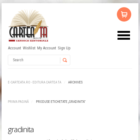
Account
Wishlist
My Account
Sign Up
Username
Password
E-CARTEATA.RO - EDITURA CARTEA TA
ARCHIVES
Remember Me
PRIMA PAGINĂ
PRODUSE ETICHETATE „GRADINITA”
gradinita