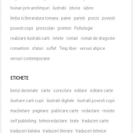
hoinari prin anotimpuri
ilustratii
istorie
iubire
limba si literaratura romana
paine
parinti
poezii
povesti
povesti copii
prescolari
prieteni
Psihologie
realizare ilustratii carti
retete
roman
roman de dragoste
romantism
sfaturi
suflet
Timp liber
versuri atipice
versuri contemporane
ETICHETE
benzi desenate
carte
corectura
editare
editare carte
ilustrare carti copii
ilustratii digitale
ilustratii povesti copii
machetare
paginare
publicare carte
redactare
reviste
self publishing
tehnoredactare
texte
traduceri carte
traduceri italiana
traduceri literare
traduceri tehnice