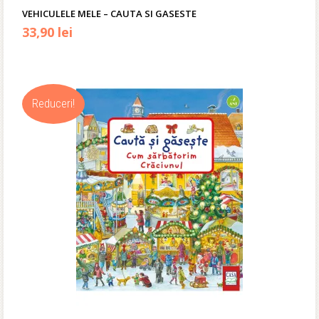
VEHICULELE MELE – CAUTA SI GASESTE
Prețul
Prețul
33,90
lei
inițial
curent
a
este:
Reduceri!
fost:
33,90 lei.
40,00 lei.