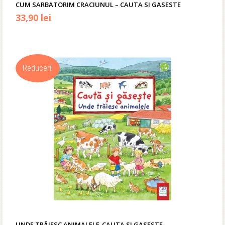
CUM SARBATORIM CRACIUNUL – CAUTA SI GASESTE
Prețul
Prețul
33,90
lei
inițial
curent
a
este:
Reduceri!
fost:
33,90 lei.
40,00 lei.
UNDE TRĂIESC ANIMALELE-CAUTA SI GASESTE