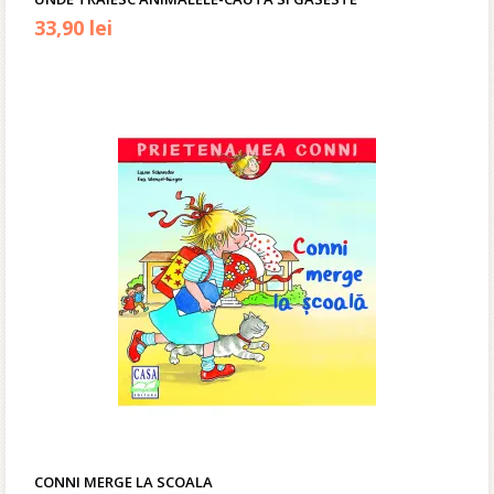
Prețul
Prețul
33,90
lei
inițial
curent
a
este:
fost:
33,90 lei.
40,00 lei.
CONNI MERGE LA SCOALA