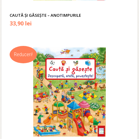
CAUTĂ ȘI GĂSEȘTE – ANOTIMPURILE
Prețul
Prețul
33,90
lei
inițial
curent
a
este:
Reduceri!
fost:
33,90 lei.
40,00 lei.