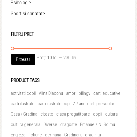
Psihologie
Sport si sanatate
FILTRU PRET
Preț
Preț
Preț:
10 lei
—
230 lei
Filtrează
minim
maxim
PRODUCT TAGS
activitati copii
Alina Diaconu
amor
bilingv
carti educative
carti ilustrate
carti ilustrate copii 2-7 ani
carti prescolari
Casa / Gradina
citeste
clasa pregatitoare
copii
cultura
cultura generala
Diverse
dragoste
Emanuela N. Soimu
engleza
fictiune
germana
Gradinarit
gradinita