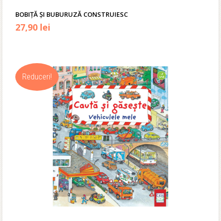
BOBIȚĂ ȘI BUBURUZĂ CONSTRUIESC
Prețul
Prețul
27,90
lei
inițial
curent
a
este:
Reduceri!
fost:
27,90 lei.
34,90 lei.