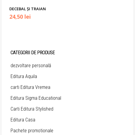
DECEBAL ȘI TRAIAN
Prețul
Prețul
24,50
lei
inițial
curent
a
este:
fost:
24,50 lei.
CATEGORII DE PRODUSE
33,00 lei.
dezvoltare personală
Editura Aquila
carti Editura Vremea
Editura Sigma Educational
Carti Editura Stylished
Editura Casa
Pachete promotionale