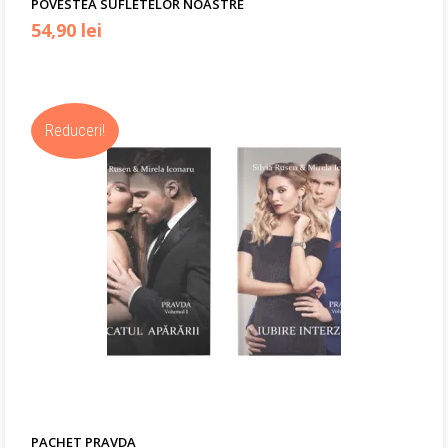
POVESTEA SUFLETELOR NOASTRE
Prețul
Prețul
54,90
lei
inițial
curent
a
este:
Reduceri!
fost:
54,90 lei.
79,00 lei.
PACHET PRAVDA