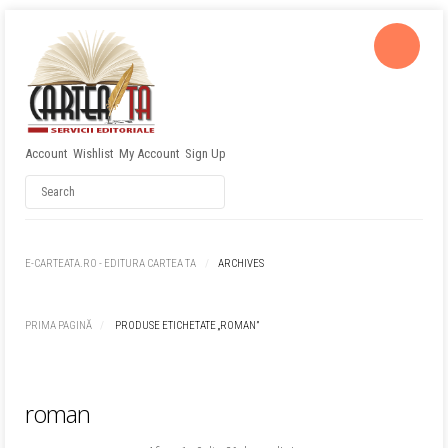
Account
Wishlist
My Account
Sign Up
Username
Password
E-CARTEATA.RO - EDITURA CARTEA TA
ARCHIVES
Remember Me
PRIMA PAGINĂ
PRODUSE ETICHETATE „ROMAN”
roman