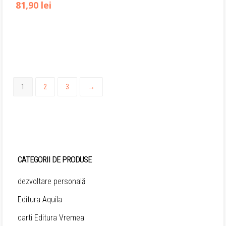
Prețul
Prețul
81,90
lei
inițial
curent
a
este:
fost:
81,90 lei.
119,00 lei.
1
2
3
→
CATEGORII DE PRODUSE
dezvoltare personală
Editura Aquila
carti Editura Vremea