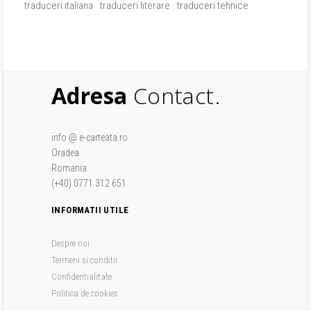
traduceri italiana
traduceri literare
traduceri tehnice
Adresa
Contact.
info @ e-carteata.ro
Oradea
Romania
(+40) 0771 312 651
INFORMATII UTILE
Despre noi
Termeni si conditii
Confidentialitate
Politica de cookies