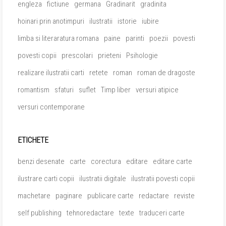
engleza
fictiune
germana
Gradinarit
gradinita
hoinari prin anotimpuri
ilustratii
istorie
iubire
limba si literaratura romana
paine
parinti
poezii
povesti
povesti copii
prescolari
prieteni
Psihologie
realizare ilustratii carti
retete
roman
roman de dragoste
romantism
sfaturi
suflet
Timp liber
versuri atipice
versuri contemporane
ETICHETE
benzi desenate
carte
corectura
editare
editare carte
ilustrare carti copii
ilustratii digitale
ilustratii povesti copii
machetare
paginare
publicare carte
redactare
reviste
self publishing
tehnoredactare
texte
traduceri carte