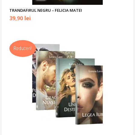
TRANDAFIRUL NEGRU – FELICIA MATEI
Prețul
Prețul
39,90
lei
inițial
curent
a
este:
Reduceri!
fost:
39,90 lei.
40,00 lei.