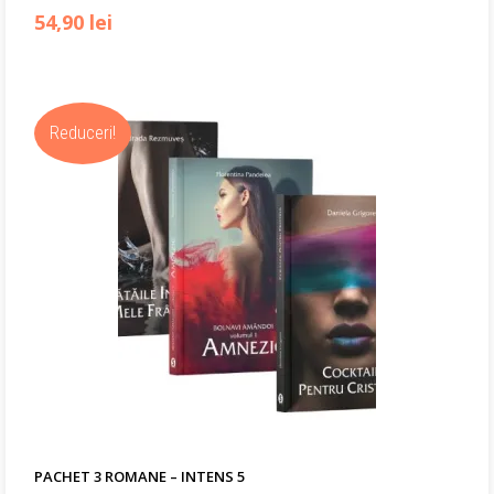
Prețul
Prețul
54,90
lei
inițial
curent
a
este:
Reduceri!
fost:
54,90 lei.
79,00 lei.
PACHET 3 ROMANE – INTENS 5