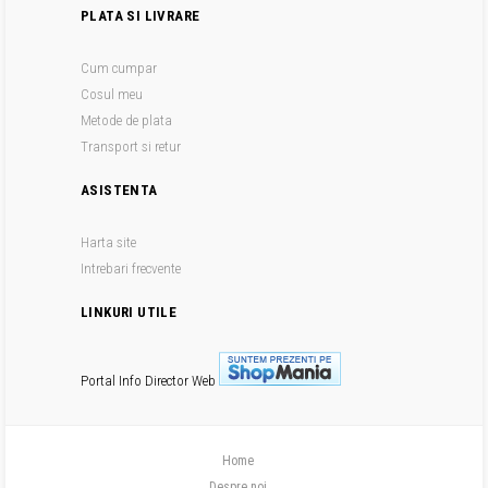
PLATA SI LIVRARE
Cum cumpar
Cosul meu
Metode de plata
Transport si retur
ASISTENTA
Harta site
Intrebari frecvente
LINKURI UTILE
Portal Info
Director Web
Home
Despre noi