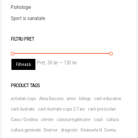
Psihologie
Sport si sanatate
FILTRU PRET
Preț
Preț
Preț:
30 lei
—
130 lei
Filtrează
minim
maxim
PRODUCT TAGS
activitati copii
Alina Diaconu
amor
bilingv
carti educative
carti ilustrate
carti ilustrate copii 2-7 ani
carti prescolari
Casa / Gradina
citeste
clasa pregatitoare
copii
cultura
cultura generala
Diverse
dragoste
Emanuela N. Soimu