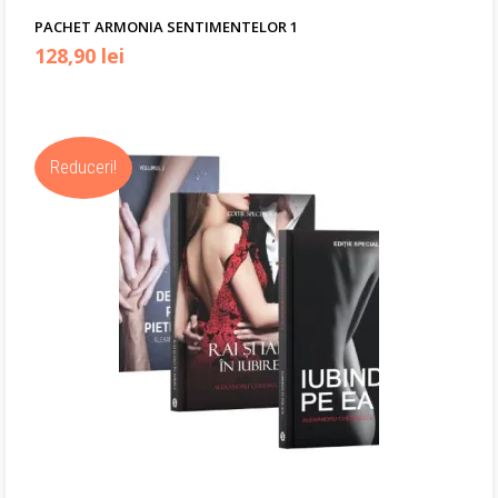
PACHET ARMONIA SENTIMENTELOR 1
Prețul
Prețul
128,90
lei
inițial
curent
a
este:
Reduceri!
fost:
128,90 lei.
156,00 lei.