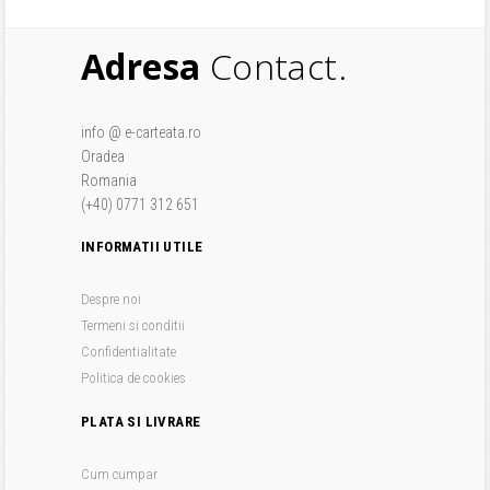
Adresa
Contact.
info @ e-carteata.ro
Oradea
Romania
(+40) 0771 312 651
INFORMATII UTILE
Despre noi
Termeni si conditii
Confidentialitate
Politica de cookies
PLATA SI LIVRARE
Cum cumpar