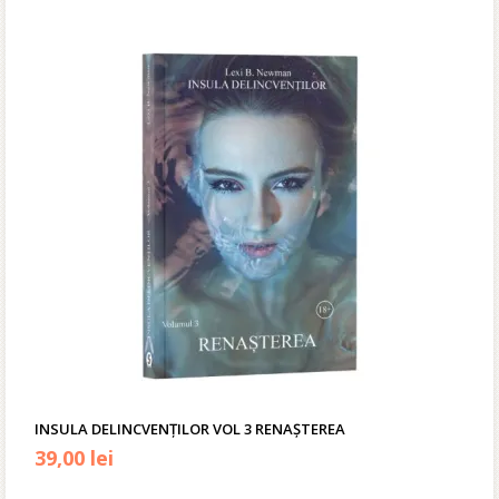
inițial
curent
a
este:
fost:
81,90 lei.
119,00 lei.
INSULA DELINCVENȚILOR VOL 3 RENAȘTEREA
39,00
lei