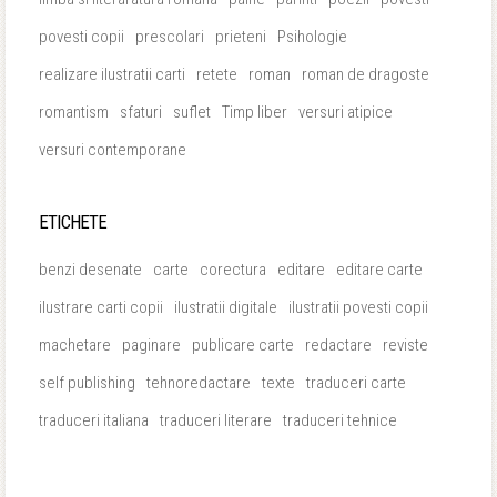
povesti copii
prescolari
prieteni
Psihologie
realizare ilustratii carti
retete
roman
roman de dragoste
romantism
sfaturi
suflet
Timp liber
versuri atipice
versuri contemporane
ETICHETE
benzi desenate
carte
corectura
editare
editare carte
ilustrare carti copii
ilustratii digitale
ilustratii povesti copii
machetare
paginare
publicare carte
redactare
reviste
self publishing
tehnoredactare
texte
traduceri carte
traduceri italiana
traduceri literare
traduceri tehnice