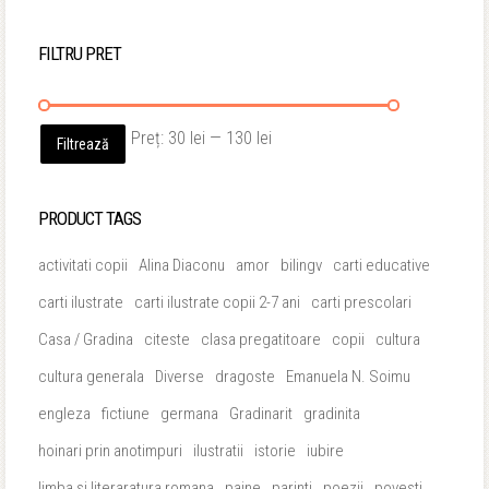
FILTRU PRET
Preț
Preț
Preț:
30 lei
—
130 lei
Filtrează
minim
maxim
PRODUCT TAGS
activitati copii
Alina Diaconu
amor
bilingv
carti educative
carti ilustrate
carti ilustrate copii 2-7 ani
carti prescolari
Casa / Gradina
citeste
clasa pregatitoare
copii
cultura
cultura generala
Diverse
dragoste
Emanuela N. Soimu
engleza
fictiune
germana
Gradinarit
gradinita
hoinari prin anotimpuri
ilustratii
istorie
iubire
limba si literaratura romana
paine
parinti
poezii
povesti