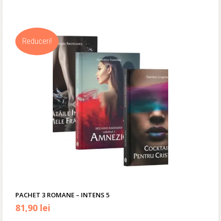
inițial
curent
a
este:
Reduceri!
fost:
54,90 lei.
79,00 lei.
PACHET 3 ROMANE – INTENS 5
Prețul
Prețul
81,90
lei