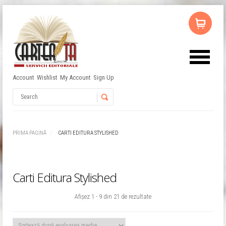
Account
Wishlist
My Account
Sign Up
Username
Password
PRIMA PAGINĂ
CARTI EDITURA STYLISHED
Remember Me
Carti Editura Stylished
Sortat
Afișez 1 - 9 din 21 de rezultate
după
evaluarea