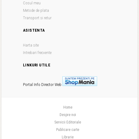
Cosul meu
Metode de plata
Transport si retur
ASISTENTA
Harta site
Intrebari frecvente
LINKURI UTILE
Portal Info
Director Web
Home
Despre noi
Servicii Editoriale
Publicare carte
Librarie