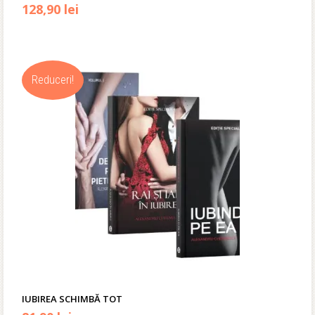
Prețul
Prețul
128,90
lei
inițial
curent
a
este:
Reduceri!
fost:
128,90 lei.
156,00 lei.
IUBIREA SCHIMBĂ TOT