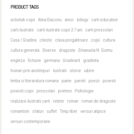
PRODUCT TAGS
activitati copii
Alina Diaconu
amor
bilingv
carti educative
carti ilustrate
carti ilustrate copii 2-7 ani
carti prescolari
Casa / Gradina
citeste
clasa pregatitoare
copii
cultura
cultura generala
Diverse
dragoste
Emanuela N. Soimu
engleza
fictiune
germana
Gradinarit
gradinita
hoinari prin anotimpuri
ilustratii
istorie
iubire
limba si literaratura romana
paine
parinti
poezii
povesti
povesti copii
prescolari
prieteni
Psihologie
realizare ilustratii carti
retete
roman
roman de dragoste
romantism
sfaturi
suflet
Timp liber
versuri atipice
versuri contemporane