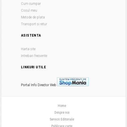
Cum cumpar
Cosul meu
Metode de plata
Transport si retur
ASISTENTA
Harta site
Intrebari frecvente
LINKURI UTILE
Portal Info
Director Web
Home
Despre noi
Servicii Editoriale
Publicare carte