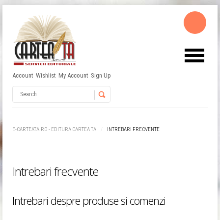
Account
Wishlist
My Account
Sign Up
Username
Password
E-CARTEATA.RO - EDITURA CARTEA TA
INTREBARI FRECVENTE
Remember Me
Intrebari frecvente
Intrebari despre produse si comenzi