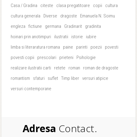
Casa / Gradina
citeste
clasa pregatitoare
copii
cultura
cultura generala
Diverse
dragoste
Emanuela N. Soimu
engleza
fictiune
germana
Gradinarit
gradinita
hoinari prin anotimpuri
ilustratii
istorie
iubire
limba si literaratura romana
paine
parinti
poezii
povesti
povesti copii
prescolari
prieteni
Psihologie
realizare ilustratii carti
retete
roman
roman de dragoste
romantism
sfaturi
suflet
Timp liber
versuri atipice
versuri contemporane
Adresa
Contact.