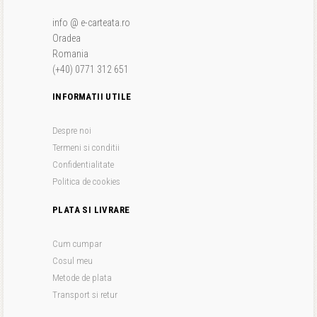
info @ e-carteata.ro
Oradea
Romania
(+40) 0771 312 651
INFORMATII UTILE
Despre noi
Termeni si conditii
Confidentialitate
Politica de cookies
PLATA SI LIVRARE
Cum cumpar
Cosul meu
Metode de plata
Transport si retur