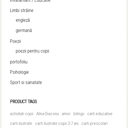
Invatamant / Educatie
Limbi străine
engleză
germană
Poezii
poezii pentru copii
portofoliu
Psihologie
Sport si sanatate
PRODUCT TAGS
activitati copii
Alina Diaconu
amor
bilingv
carti educative
carti ilustrate
carti ilustrate copii 2-7 ani
carti prescolari