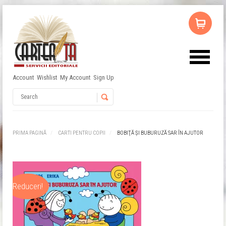
Account
Wishlist
My Account
Sign Up
Nu ai niciun produs în coș.
Username
Password
PRIMA PAGINĂ
CARTI PENTRU COPII
BOBIŢĂ ŞI BUBURUZĂ SAR ÎN AJUTOR
Remember Me
Reduceri!