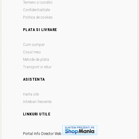
Termeni si conditii
Confidentialitate
Politica de cookies
PLATA SI LIVRARE
Cum cumpar
Cosul meu
Metode de plata
Transport si retur
ASISTENTA
Harta site
Intrebari frecvente
LINKURI UTILE
Portal Info
Director Web