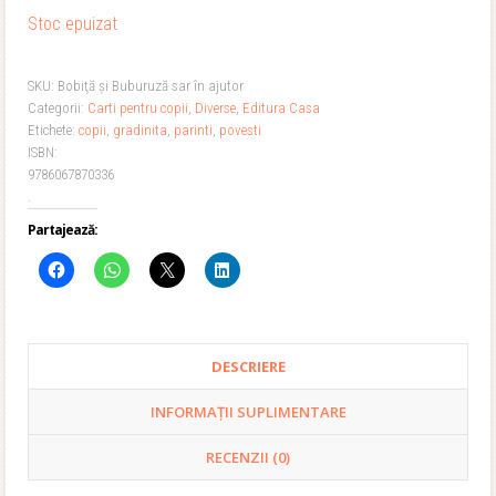
Stoc epuizat
SKU:
Bobiţă şi Buburuză sar în ajutor
Categorii:
Carti pentru copii
,
Diverse
,
Editura Casa
Etichete:
copii
,
gradinita
,
parinti
,
povesti
ISBN:
9786067870336
.
Partajează:
DESCRIERE
INFORMAȚII SUPLIMENTARE
RECENZII (0)