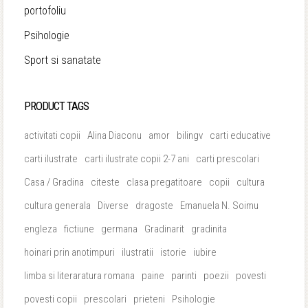
portofoliu
Psihologie
Sport si sanatate
PRODUCT TAGS
activitati copii
Alina Diaconu
amor
bilingv
carti educative
carti ilustrate
carti ilustrate copii 2-7 ani
carti prescolari
Casa / Gradina
citeste
clasa pregatitoare
copii
cultura
cultura generala
Diverse
dragoste
Emanuela N. Soimu
engleza
fictiune
germana
Gradinarit
gradinita
hoinari prin anotimpuri
ilustratii
istorie
iubire
limba si literaratura romana
paine
parinti
poezii
povesti
povesti copii
prescolari
prieteni
Psihologie