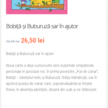
Bobiţă şi Buburuză sar în ajutor
Prețul
Prețul
26,50
lei
34,90
lei
inițial
curent
Bobiţă şi Buburuză sar în ajutor
a
este:
Noua carte a deja cunoscutei serii surprinde simpaticele
fost:
26,50 lei.
personaje în ipostaze noi. În prima povestire „Puii de canar”,
Bobiţă – băieţelul melc şi Buburuză, fetiţa mămăruță, sar în
34,90 lei.
ajutorul puiului de canar care, supraevaluându-şi forţele
firave, în absenţa părinţilor, zboară din cuib şi se rătăceşte.