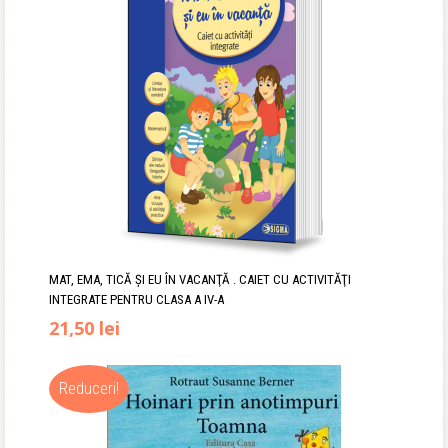
MAT, EMA, TICĂ ŞI EU ÎN VACANŢĂ . CAIET CU ACTIVITĂŢI
INTEGRATE PENTRU CLASA A IV-A
Prețul
Prețul
21,50
lei
inițial
curent
Reduceri!
a
este:
fost:
21,50 lei.