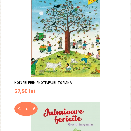
24,00 lei.
HOINARI PRIN ANOTIMPURI. TOAMNA
Prețul
Prețul
57,50
lei
inițial
curent
Reduceri!
a
este:
fost:
57,50 lei.