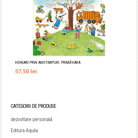
HOINARI PRIN ANOTIMPURI. PRIMĂVARA
Prețul
Prețul
57,50
lei
inițial
curent
a
este:
fost:
57,50 lei.
CATEGORII DE PRODUSE
64,00 lei.
dezvoltare personală
Editura Aquila