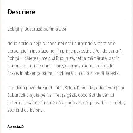
Descriere
Bobiţă şi Buburuză sar în ajutor
Noua carte a deja cunoscutei serii surprinde simpaticele
personaje în ipostaze noi. În prima povestire „Puii de canar”,
Bobiţă – băieţelul melc şi Buburuză, fetiţa mămăruță, sar în
ajutorul puiului de canar care, supraevaluându-şi forţele
firave, în absenţa părinţilor, zboară din cuib şi se rătăceşte.
În a doua povestire întitulată „Balonul”, cei doi, adică Bobiţă şi
Buburuză o ajută pe Neli, fetiţa gâză, doborâtă de vântul
puternic iscat de furtună să ajungă acasă, pe vârful muntelui,
zburând cu balonul.
Apreciază: