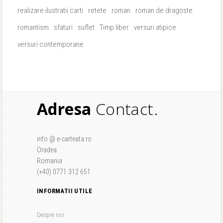
realizare ilustratii carti
retete
roman
roman de dragoste
romantism
sfaturi
suflet
Timp liber
versuri atipice
versuri contemporane
Adresa
Contact.
info @ e-carteata.ro
Oradea
Romania
(+40) 0771 312 651
INFORMATII UTILE
Despre noi