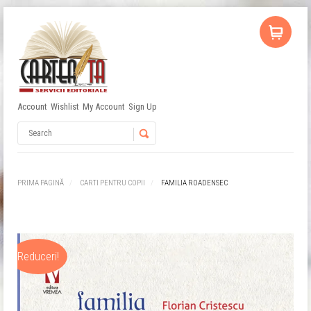
Account
Wishlist
My Account
Sign Up
Username
Password
PRIMA PAGINĂ
CARTI PENTRU COPII
FAMILIA ROADENSEC
Remember Me
Reduceri!