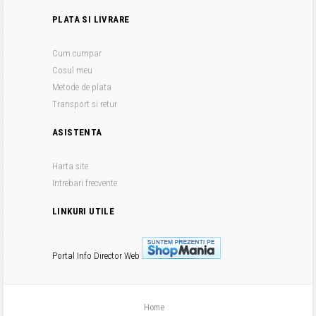
PLATA SI LIVRARE
Cum cumpar
Cosul meu
Metode de plata
Transport si retur
ASISTENTA
Harta site
Intrebari frecvente
LINKURI UTILE
Portal Info
Director Web
Home