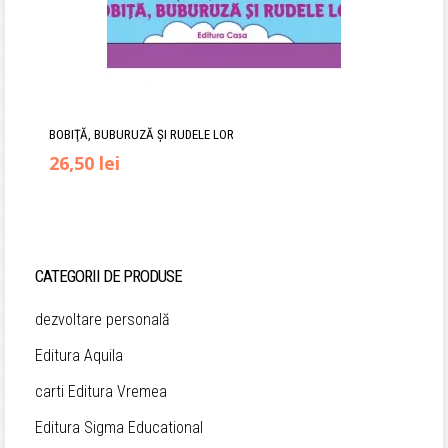
BOBIŢĂ, BUBURUZĂ ŞI RUDELE LOR
Prețul
Prețul
26,50
lei
inițial
curent
a
este:
fost:
26,50 lei.
CATEGORII DE PRODUSE
34,90 lei.
dezvoltare personală
Editura Aquila
carti Editura Vremea
Editura Sigma Educational