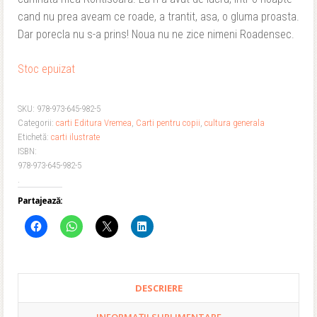
cand nu prea aveam ce roade, a trantit, asa, o gluma proasta.
Dar porecla nu s-a prins! Noua nu ne zice nimeni Roadensec.
Stoc epuizat
SKU:
978-973-645-982-5
Categorii:
carti Editura Vremea
,
Carti pentru copii
,
cultura generala
Etichetă:
carti ilustrate
ISBN:
978-973-645-982-5
.
Partajează:
DESCRIERE
INFORMAȚII SUPLIMENTARE