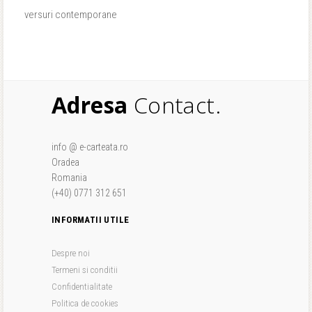
versuri contemporane
Adresa
Contact.
info @ e-carteata.ro
Oradea
Romania
(+40) 0771 312 651
INFORMATII UTILE
Despre noi
Termeni si conditii
Confidentialitate
Politica de cookies