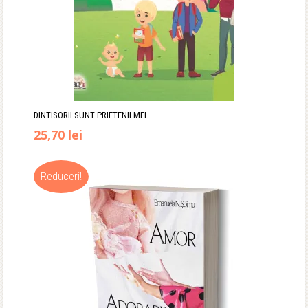
DINTISORII SUNT PRIETENII MEI
Prețul
Prețul
25,70
lei
inițial
curent
Reduceri!
a
este:
fost:
25,70 lei.
29,90 lei.