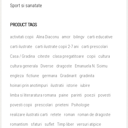
Sport si sanatate
PRODUCT TAGS
activitati copii
Alina Diaconu
amor
bilingv
carti educative
carti ilustrate
carti ilustrate copii 2-7 ani
carti prescolari
Casa / Gradina
citeste
clasa pregatitoare
copii
cultura
cultura generala
Diverse
dragoste
Emanuela N. Soimu
engleza
fictiune
germana
Gradinarit
gradinita
hoinari prin anotimpuri
ilustratii
istorie
iubire
limba si literaratura romana
paine
parinti
poezii
povesti
povesti copii
prescolari
prieteni
Psihologie
realizare ilustratii carti
retete
roman
roman de dragoste
romantism
sfaturi
suflet
Timp liber
versuri atipice