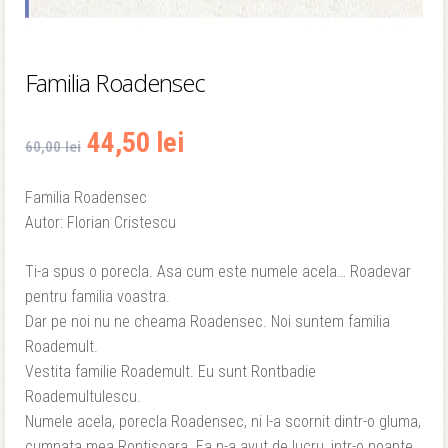
Familia Roadensec
Prețul
Prețul
44,50
lei
60,00
lei
inițial
curent
Familia Roadensec
Autor: Florian Cristescu
a
este:
fost:
44,50 lei.
Ti-a spus o porecla. Asa cum este numele acela… Roadevar
pentru familia voastra.
60,00 lei.
Dar pe noi nu ne cheama Roadensec. Noi suntem familia
Roademult.
Vestita familie Roademult. Eu sunt Rontbadie
Roademultulescu.
Numele acela, porecla Roadensec, ni l-a scornit dintr-o gluma,
cumnata mea Rontisoara. Ea n-a avut de lucru, intr-o noapte