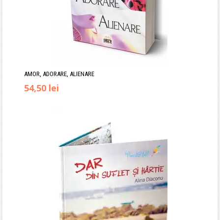
AMOR, ADORARE, ALIENARE
Prețul
Prețul
54,50
lei
inițial
curent
a
este:
fost:
54,50 lei.
64,90 lei.