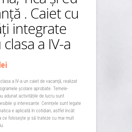
nţă . Caiet cu
ăţi integrate
 clasa a IV-a
Prețul
lei
curent
lasa a IV-a un caiet de vacanţă, realizat
rogramele şcolare aprobate. Temele-
este:
 adunat activitățile de lucru sunt
21,50 lei.
cesibile şi interesante. Cerințele sunt legate
atica e aplicată în cotidian, astfel încât
ei.
la ce folosește și să trateze cu mai mult
iu.