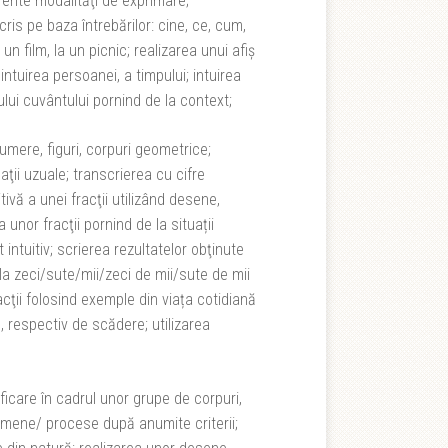
ferite modalităţi de exprimare;
ris pe baza întrebărilor: cine, ce, cum,
 un film, la un picnic; realizarea unui afiş
ntuirea persoanei, a timpului; intuirea
ului cuvântului pornind de la context;
umere, figuri, corpuri geometrice;
uaţii uzuale; transcrierea cu cifre
vă a unei fracţii utilizând desene,
 unor fracţii pornind de la situații
ntuitiv; scrierea rezultatelor obţinute
la zeci/sute/mii/zeci de mii/sute de mii
acţii folosind exemple din viața cotidiană
, respectiv de scădere; utilizarea
ificare în cadrul unor grupe de corpuri,
mene/ procese după anumite criterii;