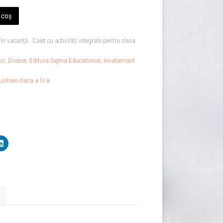
 coș
în vacanţă . Caiet cu activităţi integrate pentru clasa
ii
,
Diverse
,
Editura Sigma Educational
,
Invatamant
uxiliare clasa a IV-a