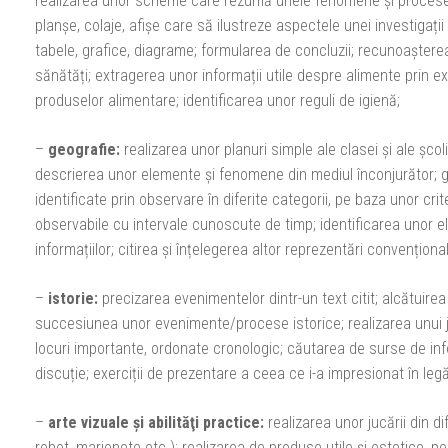
realizarea unor scheme care rezumă unele fenomene și procese 
planșe, colaje, afișe care să ilustreze aspectele unei investigați
tabele, grafice, diagrame; formularea de concluzii; recunoașterea
sănătăți; extragerea unor informații utile despre alimente prin exe
produselor alimentare; identificarea unor reguli de igienă;
–
geografie:
realizarea unor planuri simple ale clasei și ale școl
descrierea unor elemente și fenomene din mediul înconjurător; g
identificate prin observare în diferite categorii, pe baza unor cr
observabile cu intervale cunoscute de timp; identificarea unor
informațiilor; citirea și înțelegerea altor reprezentări convenționa
–
istorie:
precizarea evenimentelor dintr-un text citit; alcătuire
succesiunea unor evenimente/procese istorice; realizarea unui ju
locuri importante, ordonate cronologic; căutarea de surse de in
discuție; exerciții de prezentare a ceea ce i-a impresionat în leg
–
arte vizuale şi abilităţi practice:
realizarea unor jucării din d
robot, marionete etc.); realizarea de produse utile și estetice, p