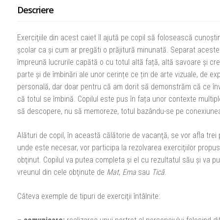
Descriere
Exerciţiile din acest caiet îl ajută pe copil să folosească cunoșt
şcolar ca şi cum ar pregăti o prăjitură minunată. Separat acest
împreună lucrurile capătă o cu totul altă față, altă savoare și cr
parte și de îmbinări ale unor cerințe ce țin de arte vizuale, de e
personală, dar doar pentru că am dorit să demonstrăm că ce învă
că totul se îmbină. Copilul este pus în fața unor contexte multipl
să descopere, nu să memoreze, totul bazându-se pe conexiunea 
Alături de copil, în această călătorie de vacanţă, se vor afla trei
unde este necesar, vor participa la rezolvarea exerciţiilor propus
obţinut. Copilul va putea completa şi el cu rezultatul său şi v
vreunul din cele obţinute de
Mat
,
Ema
sau
Tică
.
Câteva exemple de tipuri de exerciţii întâlnite: