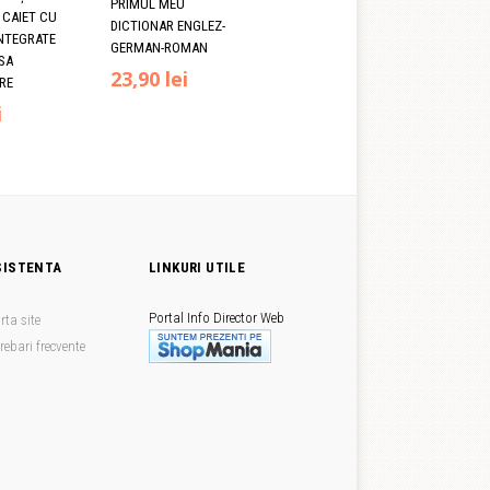
PRIMUL MEU
 CAIET CU
DICTIONAR ENGLEZ-
INTEGRATE
GERMAN-ROMAN
SA
Prețul
Prețul
23,90
lei
RE
Prețul
i
inițial
curent
curent
a
este:
este:
fost:
23,90 lei.
21,50 lei.
29,90 lei.
.
SISTENTA
LINKURI UTILE
Portal Info
Director Web
rta site
trebari frecvente