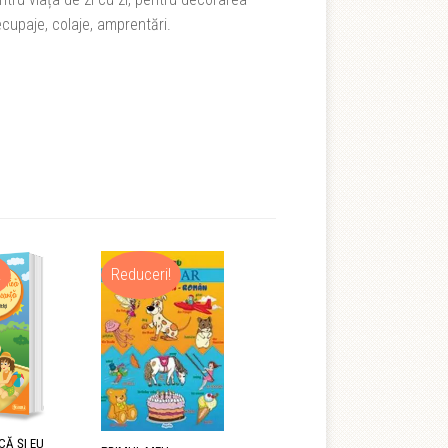
ecupaje, colaje, amprentări.
!
Reduceri!
CĂ ŞI EU