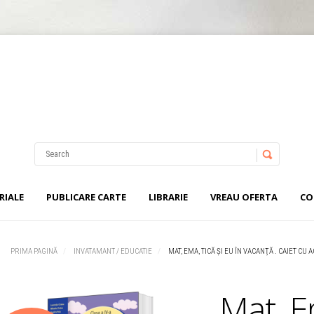
Username
Password
RIALE
PUBLICARE CARTE
LIBRARIE
VREAU OFERTA
CO
Remember Me
PRIMA PAGINĂ
INVATAMANT / EDUCATIE
MAT, EMA, TICĂ ŞI EU ÎN VACANŢĂ . CAIET CU 
Mat, E