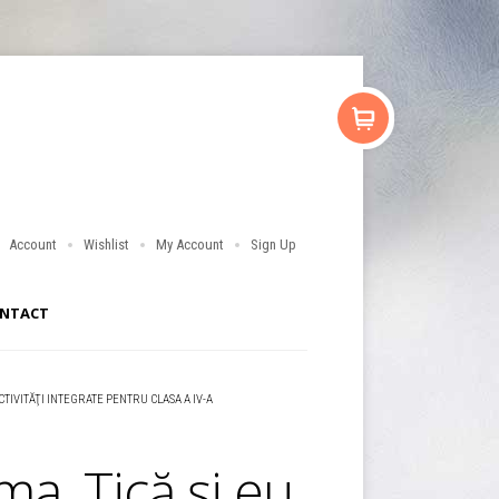
Account
Wishlist
My Account
Sign Up
NTACT
ACTIVITĂŢI INTEGRATE PENTRU CLASA A IV-A
ma, Tică şi eu