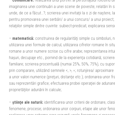
–
comunicare:
realizarea unui portret al personajului folosind di
imaginarea unei continuări a unei scene de poveste; relatări în sc
unde, de ce a făcut…?; scrierea unei invitaţii la o zi de naştere, la
pentru promovarea unei serbări/ a unui concurs/ a unui proiect; i
relaţiilor simple dintre cuvinte: subiect-predicat; explicarea sens
–
matematică:
construirea de regularităţi simple cu simboluri, n
utilizarea unei formule de calcul; utilizarea cifrelor romane în sit
romane a unor numere scrise cu cifre arabe; reprezentarea intuiti
haşuri, decupaje etc., pornind de la experienţa cotidiană; scrierea
familiare; scrierea procentuală (numai 25%, 50%, 75%), cu suport i
prin comparare, utilizând semnele <, >, =; rotunjirea/ aproximare 
a unor valori numerice (preţuri, distanţe etc.); ordonarea unor fr
sau reprezentări grafice; efectuarea probei operaţiei de adunare
proprietăţilor adunării în calcule;
–
ştiinţe ale naturii:
identificarea unor criterii de ordonare, clas
fenomene, procese; ordonarea unor corpuri, etape ale unor feno