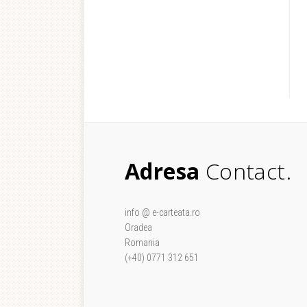
Adresa
Contact.
info @ e-carteata.ro
Oradea
Romania
(+40) 0771 312 651