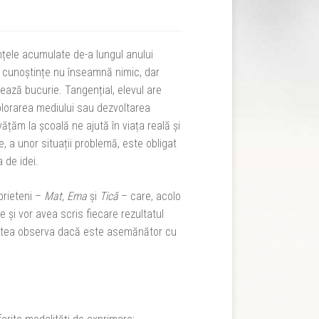
ințele acumulate de-a lungul anului
e cunoștințe nu înseamnă nimic, dar
eează bucurie. Tangențial, elevul are
xplorarea mediului sau dezvoltarea
țăm la școală ne ajută în viața reală și
e, a unor situații problemă, este obligat
de idei.
 prieteni –
Mat, Ema
şi
Tică
– care, acolo
e şi vor avea scris fiecare rezultatul
a putea observa dacă este asemănător cu