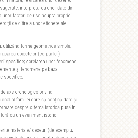
din natură; realizarea unor desene,
i sugerate; interpretarea unor date din
 unor factori de risc asupra propriei
rciții de citire a unor etichete ale
ii, utilizând forme geometrice simple;
ruparea obiectelor (corpurilor)
iterii specifice; corelarea unor fenomene
 elemente și fenomene pe baza
le specifice;
a de axe cronologice privind
rnal al familiei care să conțină date și
formare despre o temă istorică pusă în
ătură cu un eveniment istoric;
iferite materiale/ deșeuri (de exemplu,
entru viața de zi cu zi, pentru decorarea