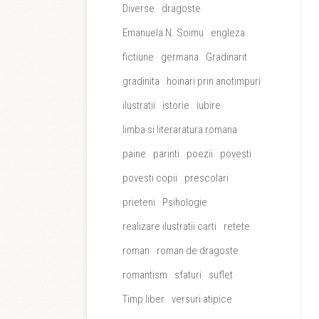
Diverse
dragoste
Emanuela N. Soimu
engleza
fictiune
germana
Gradinarit
gradinita
hoinari prin anotimpuri
ilustratii
istorie
iubire
limba si literaratura romana
paine
parinti
poezii
povesti
povesti copii
prescolari
prieteni
Psihologie
realizare ilustratii carti
retete
roman
roman de dragoste
romantism
sfaturi
suflet
Timp liber
versuri atipice