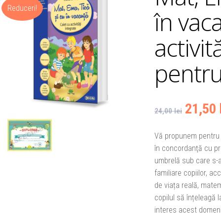
Reduceri!
în vaca
activit
pentru
Prețul
21,50
24,00
lei
inițial
Vă propunem pentru c
în concordanţă cu p
a
umbrelă sub care s-au
fost:
familiare copiilor, ac
de viața reală, matem
24,00 l
copilul să înțeleagă 
interes acest domen