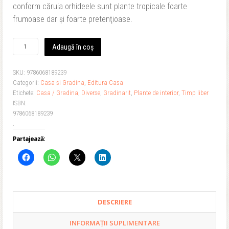
40,00 lei.
conform căruia orhideele sunt plante tropicale foarte
frumoase dar şi foarte pretenţioase.
Cantitate
Adaugă în coș
Orhideele
-
SKU:
9786068189239
minuni
Categorii:
Casa si Gradina
,
Editura Casa
multicolore
Etichete:
Casa / Gradina
,
Diverse
,
Gradinarit
,
Plante de interior
,
Timp liber
ISBN:
9786068189239
.
Partajează:
DESCRIERE
INFORMAȚII SUPLIMENTARE