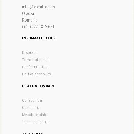
info @ e-carteata.ro
Oradea
Romania
(+40) 0771 312 651
INFORMATII UTILE
Despre noi
Termeni si conditii
Confidentialitate
Politica de cookies
PLATA SI LIVRARE
Cum cumpar
Cosul meu
Metode de plata
Transport si retur
ASISTENTA