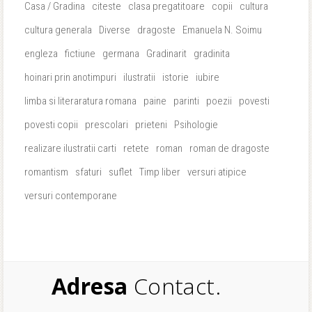
Casa / Gradina
citeste
clasa pregatitoare
copii
cultura
cultura generala
Diverse
dragoste
Emanuela N. Soimu
engleza
fictiune
germana
Gradinarit
gradinita
hoinari prin anotimpuri
ilustratii
istorie
iubire
limba si literaratura romana
paine
parinti
poezii
povesti
povesti copii
prescolari
prieteni
Psihologie
realizare ilustratii carti
retete
roman
roman de dragoste
romantism
sfaturi
suflet
Timp liber
versuri atipice
versuri contemporane
Adresa
Contact.