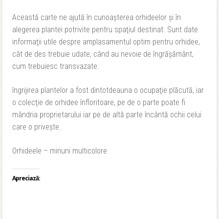
Această carte ne ajută în cunoaşterea orhideelor şi în
alegerea plantei potrivite pentru spaţiul destinat. Sunt date
informaţii utile despre amplasamentul optim pentru orhidee,
cât de des trebuie udate, când au nevoie de îngrăşământ,
cum trebuiesc transvazate.
îngrijirea plantelor a fost dintotdeauna o ocupaţie plăcută, iar
o colecţie de orhidee înfloritoare, pe de o parte poate fi
mândria proprietarului iar pe de altă parte încântă ochii celui
care o priveşte.
Orhideele – minuni multicolore
Apreciază: