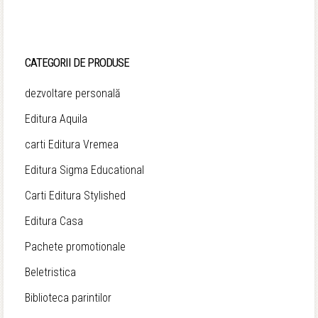
inițial
curent
a
este:
fost:
35,90 lei.
CATEGORII DE PRODUSE
46,90 lei.
dezvoltare personală
Editura Aquila
carti Editura Vremea
Editura Sigma Educational
Carti Editura Stylished
Editura Casa
Pachete promotionale
Beletristica
Biblioteca parintilor