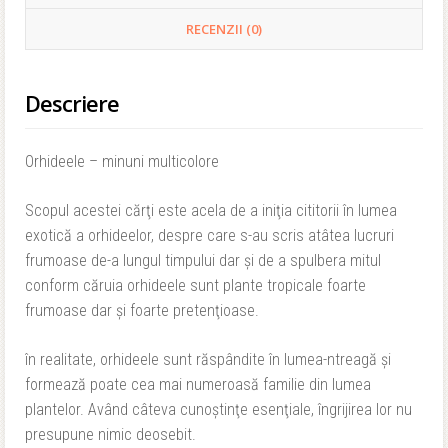
RECENZII (0)
Descriere
Orhideele – minuni multicolore
Scopul acestei cărţi este acela de a iniţia cititorii în lumea
exotică a orhideelor, despre care s-au scris atâtea lucruri
frumoase de-a lungul timpului dar şi de a spulbera mitul
conform căruia orhideele sunt plante tropicale foarte
frumoase dar şi foarte pretenţioase.
în realitate, orhideele sunt răspândite în lumea-ntreagă şi
formează poate cea mai numeroasă familie din lumea
plantelor. Având câteva cunoştinţe esenţiale, îngrijirea lor nu
presupune nimic deosebit.