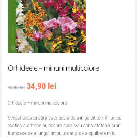
Orhideele – minuni multicolore
Prețul
Prețul
34,90
lei
40,00
lei
inițial
curent
Orhideele – minuni multicolore
a
este:
Scopul acestei cărţi este acela de a iniţia cititorii în lumea
fost:
34,90 lei.
exotică a orhideelor, despre care s-au scris atâtea lucruri
frumoase de-a lungul timpului dar şi de a spulbera mitul