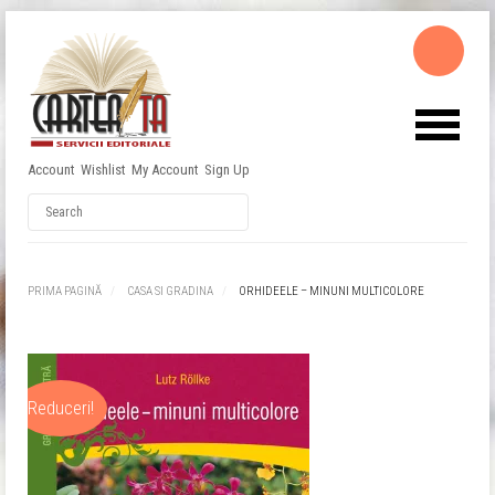
Account
Wishlist
My Account
Sign Up
Username
Password
PRIMA PAGINĂ
CASA SI GRADINA
ORHIDEELE – MINUNI MULTICOLORE
Remember Me
Reduceri!