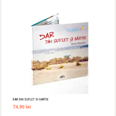
inițial
curent
a
este:
fost:
44,90 lei.
60,00 lei.
DAR DIN SUFLET SI HARTIE
74,90
lei