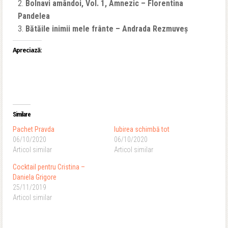
Bolnavi amândoi, Vol. 1, Amnezic – Florentina
Pandelea
Bătăile inimii mele frânte – Andrada Rezmuveș
Apreciază:
Similare
Pachet Pravda
Iubirea schimbă tot
06/10/2020
06/10/2020
Articol similar
Articol similar
Cocktail pentru Cristina –
Daniela Grigore
25/11/2019
Articol similar