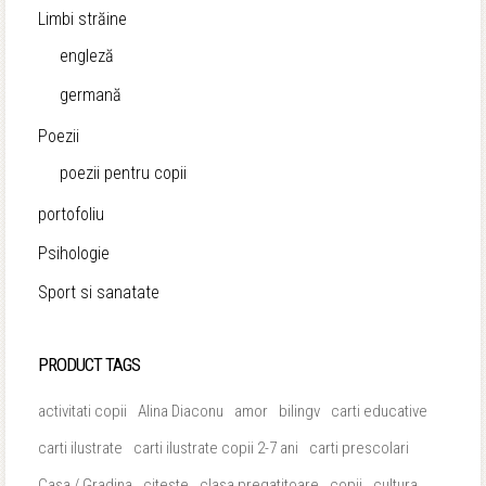
Limbi străine
engleză
germană
Poezii
poezii pentru copii
portofoliu
Psihologie
Sport si sanatate
PRODUCT TAGS
activitati copii
Alina Diaconu
amor
bilingv
carti educative
carti ilustrate
carti ilustrate copii 2-7 ani
carti prescolari
Casa / Gradina
citeste
clasa pregatitoare
copii
cultura