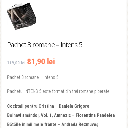
Pachet 3 romane – Intens 5
Prețul
Prețul
81,90
lei
119,00
lei
inițial
curent
Pachet 3 romane – Intens 5
a
este:
Pachetul INTENS 5 este format din trei romane piperate:
fost:
81,90 lei.
Cocktail pentru Cristina – Daniela Grigore
119,00 lei.
Bolnavi amândoi, Vol. 1, Amnezic – Florentina Pandelea
Bătăile inimii mele frânte – Andrada Rezmuveș