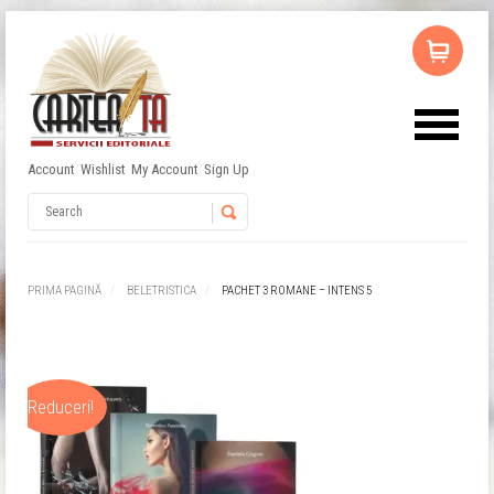
Account
Wishlist
My Account
Sign Up
Username
Password
PRIMA PAGINĂ
BELETRISTICA
PACHET 3 ROMANE – INTENS 5
Remember Me
Reduceri!