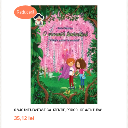
Reduceri!
O VACANTA FANTASTICA. ATENTIE, PERICOL DE AVENTURA!
Prețul
Prețul
35,12
lei
inițial
curent