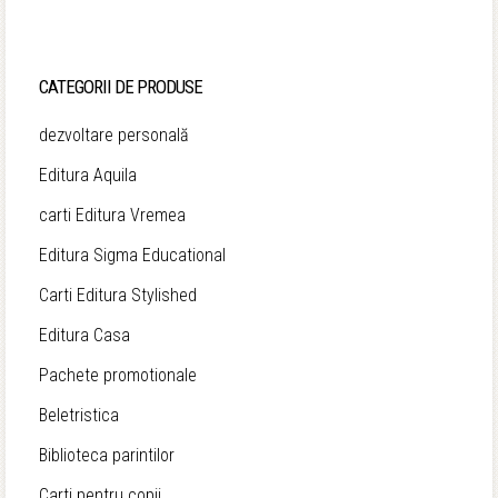
a
este:
fost:
35,12 lei.
CATEGORII DE PRODUSE
43,90 lei.
dezvoltare personală
Editura Aquila
carti Editura Vremea
Editura Sigma Educational
Carti Editura Stylished
Editura Casa
Pachete promotionale
Beletristica
Biblioteca parintilor
Carti pentru copii