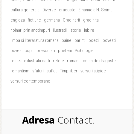
cultura generala
Diverse
dragoste
Emanuela N. Soimu
engleza
fictiune
germana
Gradinarit
gradinita
hoinari prin anotimpuri
ilustratii
istorie
iubire
limba si literaratura romana
paine
parinti
poezii
povesti
povesti copii
prescolari
prieteni
Psihologie
realizare ilustratii carti
retete
roman
roman de dragoste
romantism
sfaturi
suflet
Timp liber
versuri atipice
versuri contemporane
Adresa
Contact.