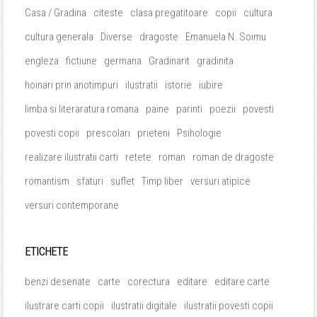
Casa / Gradina
citeste
clasa pregatitoare
copii
cultura
cultura generala
Diverse
dragoste
Emanuela N. Soimu
engleza
fictiune
germana
Gradinarit
gradinita
hoinari prin anotimpuri
ilustratii
istorie
iubire
limba si literaratura romana
paine
parinti
poezii
povesti
povesti copii
prescolari
prieteni
Psihologie
realizare ilustratii carti
retete
roman
roman de dragoste
romantism
sfaturi
suflet
Timp liber
versuri atipice
versuri contemporane
ETICHETE
benzi desenate
carte
corectura
editare
editare carte
ilustrare carti copii
ilustratii digitale
ilustratii povesti copii