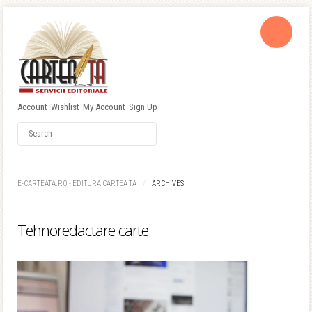
Account
Wishlist
My Account
Sign Up
Username
Password
E-CARTEATA.RO - EDITURA CARTEA TA
ARCHIVES
Remember Me
Tehnoredactare carte