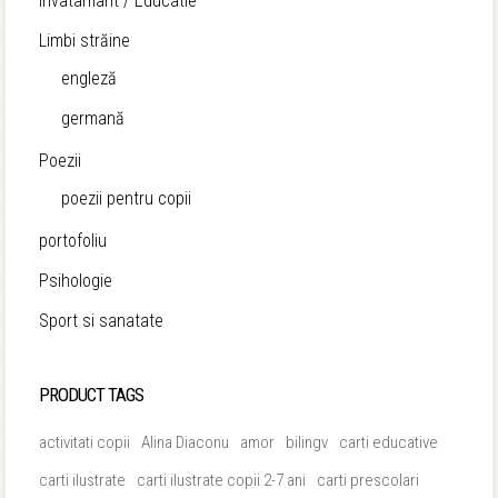
Invatamant / Educatie
Limbi străine
engleză
germană
Poezii
poezii pentru copii
portofoliu
Psihologie
Sport si sanatate
PRODUCT TAGS
activitati copii
Alina Diaconu
amor
bilingv
carti educative
carti ilustrate
carti ilustrate copii 2-7 ani
carti prescolari