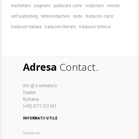
machetare
paginare
publicare carte
redactare
reviste
self publishing
tehnoredactare
texte
traduceri carte
traduceri italiana
traduceri literare
traduceri tehnice
Adresa
Contact.
info @ e-carteata.ro
Oradea
Romania
(+40) 0771 312 651
INFORMATII UTILE
Despre noi