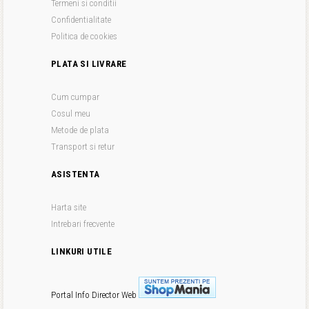
Termeni si conditii
Confidentialitate
Politica de cookies
PLATA SI LIVRARE
Cum cumpar
Cosul meu
Metode de plata
Transport si retur
ASISTENTA
Harta site
Intrebari frecvente
LINKURI UTILE
Portal Info
Director Web