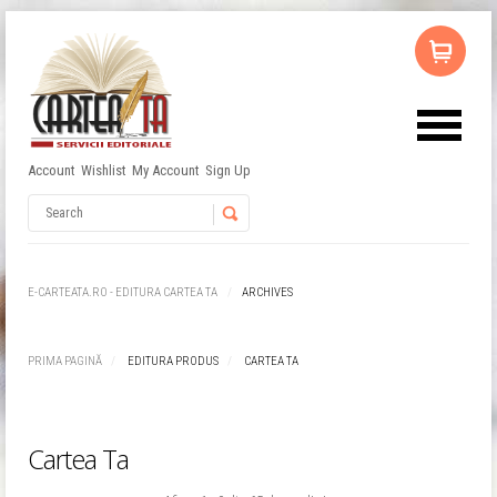
Account
Wishlist
My Account
Sign Up
Nu ai niciun produs în coș.
Username
Password
E-CARTEATA.RO - EDITURA CARTEA TA
ARCHIVES
Remember Me
PRIMA PAGINĂ
EDITURA PRODUS
CARTEA TA
Cartea Ta