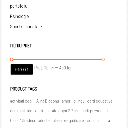
portofoliu
Psihologie
Sport si sanatate
FILTRU PRET
Preț
Preț
Preț:
10 lei
—
450 lei
Filtrează
minim
maxim
PRODUCT TAGS
activitati copii
Alina Diaconu
amor
bilingv
carti educative
carti ilustrate
carti ilustrate copii 2-7 ani
carti prescolari
Casa / Gradina
citeste
clasa pregatitoare
copii
cultura