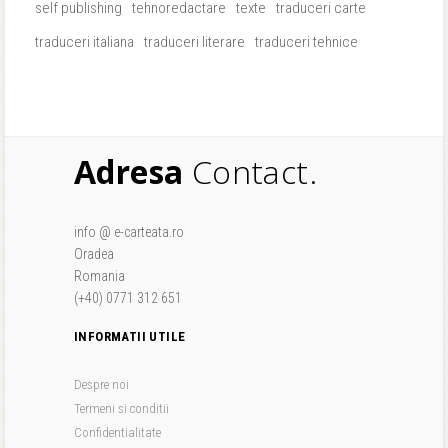
self publishing
tehnoredactare
texte
traduceri carte
traduceri italiana
traduceri literare
traduceri tehnice
Adresa
Contact.
info @ e-carteata.ro
Oradea
Romania
(+40) 0771 312 651
INFORMATII UTILE
Despre noi
Termeni si conditii
Confidentialitate