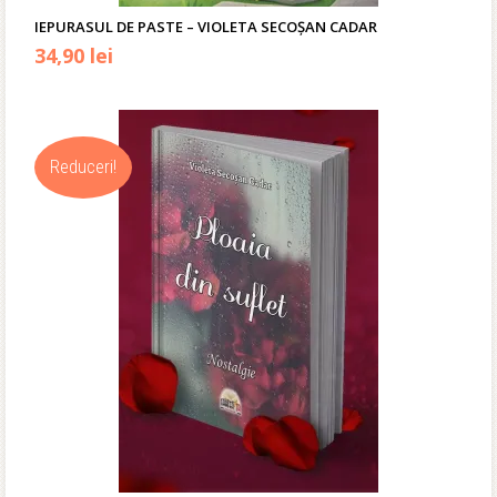
IEPURASUL DE PASTE – VIOLETA SECOŞAN CADAR
Prețul
Prețul
34,90
lei
inițial
curent
a
este:
Reduceri!
fost:
34,90 lei.
39,90 lei.