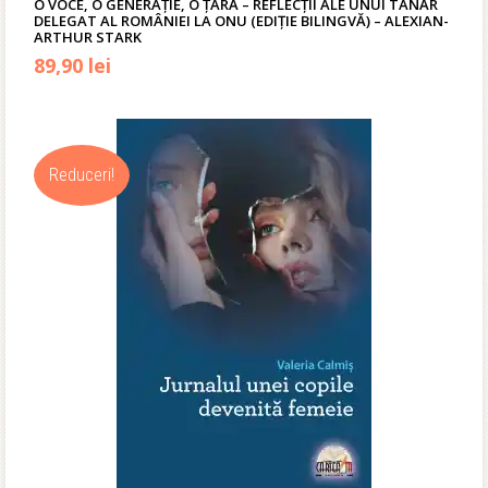
O VOCE, O GENERAȚIE, O ȚARĂ – REFLECȚII ALE UNUI TÂNĂR
DELEGAT AL ROMÂNIEI LA ONU (EDIȚIE BILINGVĂ) – ALEXIAN-
ARTHUR STARK
89,90
lei
Reduceri!