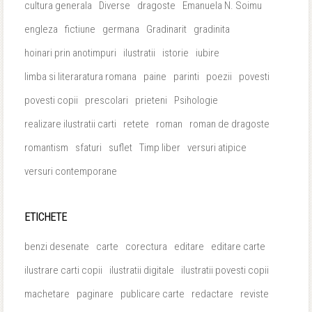
cultura generala
Diverse
dragoste
Emanuela N. Soimu
engleza
fictiune
germana
Gradinarit
gradinita
hoinari prin anotimpuri
ilustratii
istorie
iubire
limba si literaratura romana
paine
parinti
poezii
povesti
povesti copii
prescolari
prieteni
Psihologie
realizare ilustratii carti
retete
roman
roman de dragoste
romantism
sfaturi
suflet
Timp liber
versuri atipice
versuri contemporane
ETICHETE
benzi desenate
carte
corectura
editare
editare carte
ilustrare carti copii
ilustratii digitale
ilustratii povesti copii
machetare
paginare
publicare carte
redactare
reviste