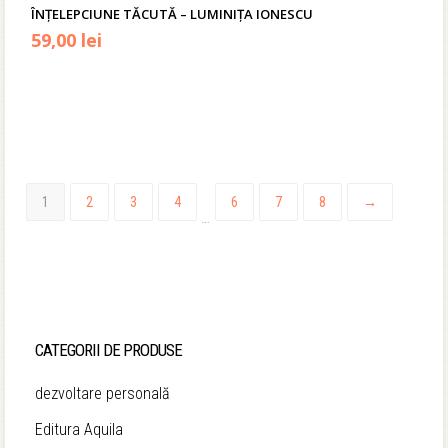
ÎNȚELEPCIUNE TĂCUTĂ – LUMINIȚA IONESCU
Prețul
Prețul
59,00
lei
inițial
curent
a
este:
fost:
59,00 lei.
70,00 lei.
1
2
3
4
6
7
8
→
…
CATEGORII DE PRODUSE
dezvoltare personală
Editura Aquila