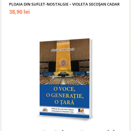
PLOAIA DIN SUFLET-NOSTALGIE – VIOLETA SECOŞAN CADAR
Prețul
Prețul
38,90
lei
inițial
curent
a
este:
fost:
38,90 lei.
49,90 lei.