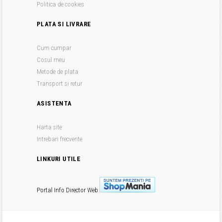
Politica de cookies
PLATA SI LIVRARE
Cum cumpar
Cosul meu
Metode de plata
Transport si retur
ASISTENTA
Harta site
Intrebari frecvente
LINKURI UTILE
Portal Info
Director Web