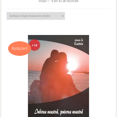
Sortat
Afișez 1 - 9 din 65 de rezultate
după
evaluarea
medie
Reduceri!