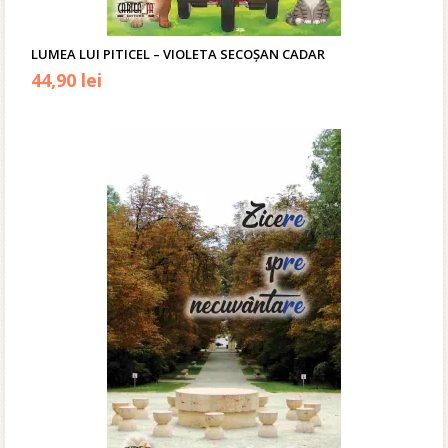
LUMEA LUI PITICEL – VIOLETA SECOŞAN CADAR
Prețul
Prețul
44,90
lei
inițial
curent
a
este:
fost:
44,90 lei.
59,00 lei.