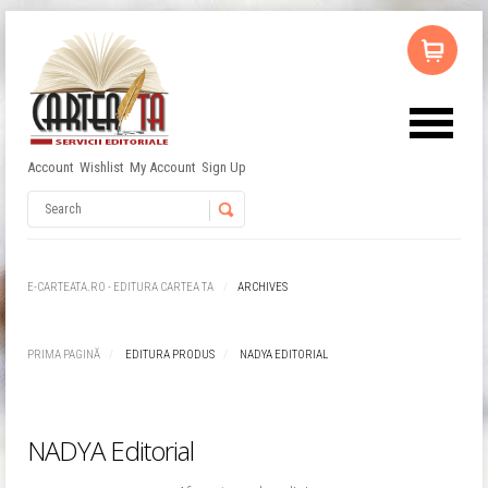
Account
Wishlist
My Account
Sign Up
Username
Password
E-CARTEATA.RO - EDITURA CARTEA TA
ARCHIVES
Remember Me
PRIMA PAGINĂ
EDITURA PRODUS
NADYA EDITORIAL
NADYA Editorial