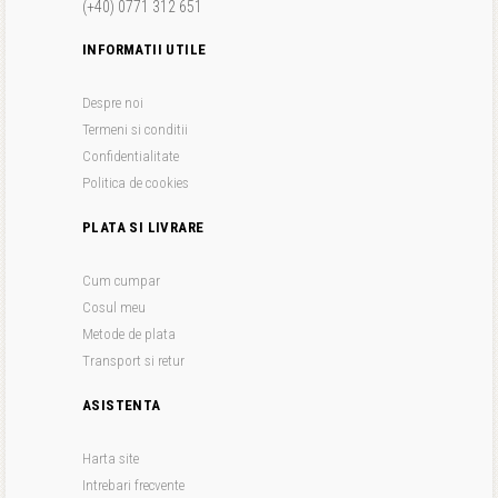
(+40) 0771 312 651
INFORMATII UTILE
Despre noi
Termeni si conditii
Confidentialitate
Politica de cookies
PLATA SI LIVRARE
Cum cumpar
Cosul meu
Metode de plata
Transport si retur
ASISTENTA
Harta site
Intrebari frecvente