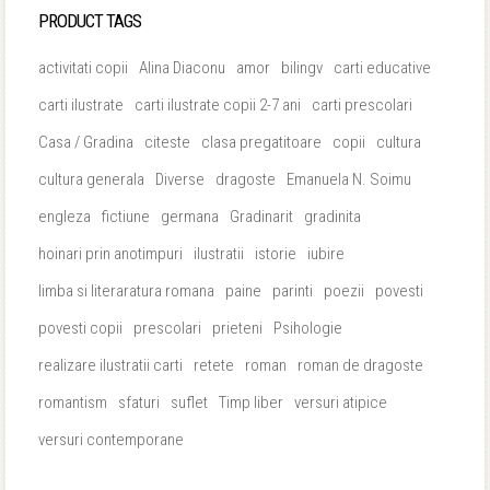
PRODUCT TAGS
activitati copii
Alina Diaconu
amor
bilingv
carti educative
carti ilustrate
carti ilustrate copii 2-7 ani
carti prescolari
Casa / Gradina
citeste
clasa pregatitoare
copii
cultura
cultura generala
Diverse
dragoste
Emanuela N. Soimu
engleza
fictiune
germana
Gradinarit
gradinita
hoinari prin anotimpuri
ilustratii
istorie
iubire
limba si literaratura romana
paine
parinti
poezii
povesti
povesti copii
prescolari
prieteni
Psihologie
realizare ilustratii carti
retete
roman
roman de dragoste
romantism
sfaturi
suflet
Timp liber
versuri atipice
versuri contemporane