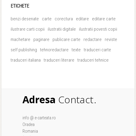
ETICHETE
benzi desenate
carte
corectura
editare
editare carte
ilustrare carti copii
ilustratii digitale
ilustratii povesti copii
machetare
paginare
publicare carte
redactare
reviste
self publishing
tehnoredactare
texte
traduceri carte
traduceri italiana
traduceri literare
traduceri tehnice
Adresa
Contact.
info @ e-carteata.ro
Oradea
Romania