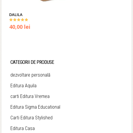
DALILA
Evaluat la
40,00
lei
5.00
din 5
CATEGORII DE PRODUSE
dezvoltare personală
Editura Aquila
carti Editura Vremea
Editura Sigma Educational
Carti Editura Stylished
Editura Casa