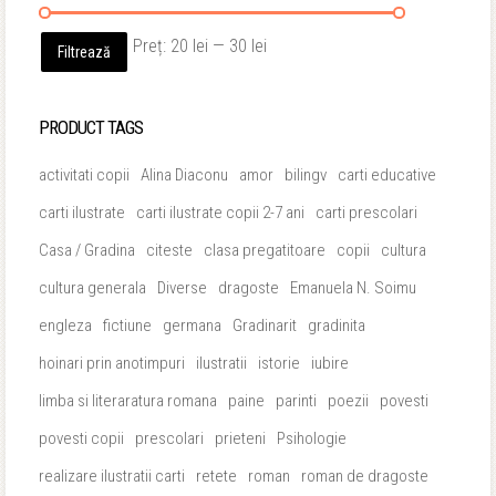
Preț
Preț
Preț:
20 lei
—
30 lei
Filtrează
minim
maxim
PRODUCT TAGS
activitati copii
Alina Diaconu
amor
bilingv
carti educative
carti ilustrate
carti ilustrate copii 2-7 ani
carti prescolari
Casa / Gradina
citeste
clasa pregatitoare
copii
cultura
cultura generala
Diverse
dragoste
Emanuela N. Soimu
engleza
fictiune
germana
Gradinarit
gradinita
hoinari prin anotimpuri
ilustratii
istorie
iubire
limba si literaratura romana
paine
parinti
poezii
povesti
povesti copii
prescolari
prieteni
Psihologie
realizare ilustratii carti
retete
roman
roman de dragoste