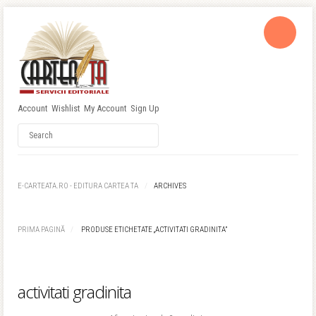
Account
Wishlist
My Account
Sign Up
Username
Password
E-CARTEATA.RO - EDITURA CARTEA TA
ARCHIVES
Remember Me
PRIMA PAGINĂ
PRODUSE ETICHETATE „ACTIVITATI GRADINITA”
activitati gradinita