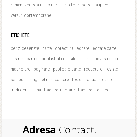
romantism
sfaturi
suflet
Timp liber
versuri atipice
versuri contemporane
ETICHETE
benzi desenate
carte
corectura
editare
editare carte
ilustrare carti copii
ilustratii digitale
ilustratii povesti copii
machetare
paginare
publicare carte
redactare
reviste
self publishing
tehnoredactare
texte
traduceri carte
traduceri italiana
traduceri literare
traduceri tehnice
Adresa
Contact.