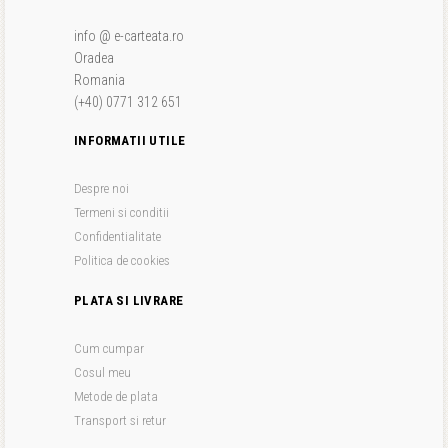
info @ e-carteata.ro
Oradea
Romania
(+40) 0771 312 651
INFORMATII UTILE
Despre noi
Termeni si conditii
Confidentialitate
Politica de cookies
PLATA SI LIVRARE
Cum cumpar
Cosul meu
Metode de plata
Transport si retur