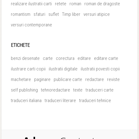
realizare ilustratii carti
retete
roman
roman de dragoste
romantism
sfaturi
suflet
Timp liber
versuri atipice
versuri contemporane
ETICHETE
benzi desenate
carte
corectura
editare
editare carte
ilustrare carti copii
ilustratii digitale
ilustratii povesti copii
machetare
paginare
publicare carte
redactare
reviste
self publishing
tehnoredactare
texte
traduceri carte
traduceri italiana
traduceri literare
traduceri tehnice