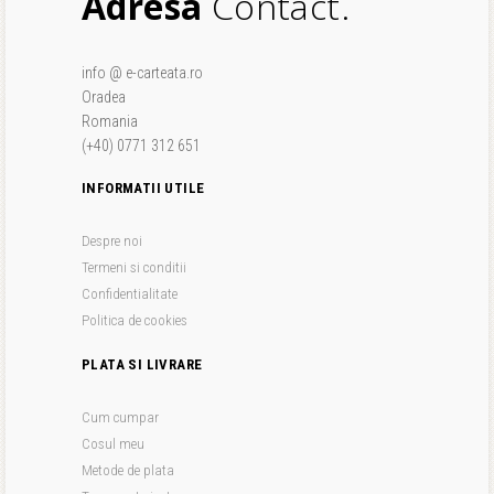
Adresa
Contact.
info @ e-carteata.ro
Oradea
Romania
(+40) 0771 312 651
INFORMATII UTILE
Despre noi
Termeni si conditii
Confidentialitate
Politica de cookies
PLATA SI LIVRARE
Cum cumpar
Cosul meu
Metode de plata