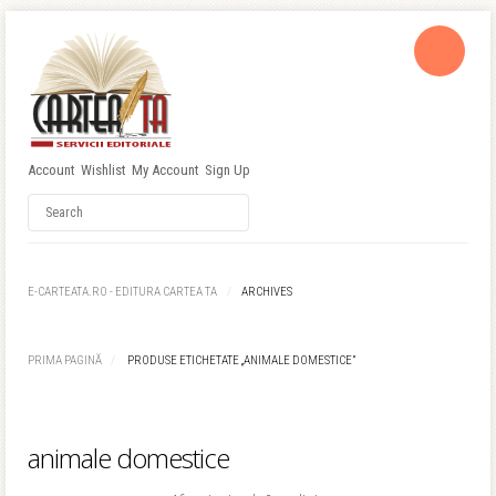
Account
Wishlist
My Account
Sign Up
Username
Password
E-CARTEATA.RO - EDITURA CARTEA TA
ARCHIVES
Remember Me
PRIMA PAGINĂ
PRODUSE ETICHETATE „ANIMALE DOMESTICE”
animale domestice