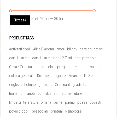
Preț
Preț
Preț:
20 lei
—
30 lei
Filtrează
minim
maxim
PRODUCT TAGS
activitati copii
Alina Diaconu
amor
bilingv
carti educative
carti ilustrate
carti ilustrate copii 2-7 ani
carti prescolari
Casa / Gradina
citeste
clasa pregatitoare
copii
cultura
cultura generala
Diverse
dragoste
Emanuela N. Soimu
engleza
fictiune
germana
Gradinarit
gradinita
hoinari prin anotimpuri
ilustratii
istorie
iubire
limba si literaratura romana
paine
parinti
poezii
povesti
povesti copii
prescolari
prieteni
Psihologie