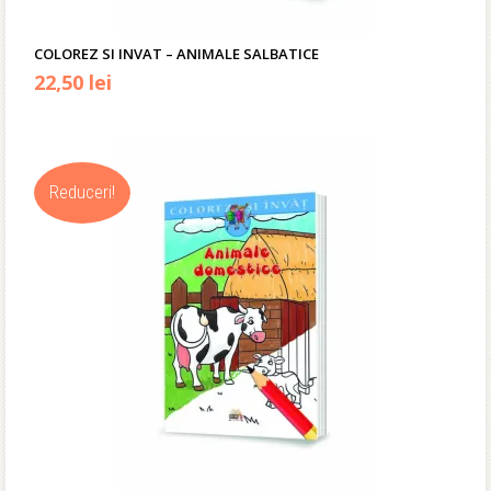
COLOREZ SI INVAT – ANIMALE SALBATICE
Prețul
Prețul
22,50
lei
inițial
curent
a
este:
Reduceri!
fost:
22,50 lei.
35,00 lei.