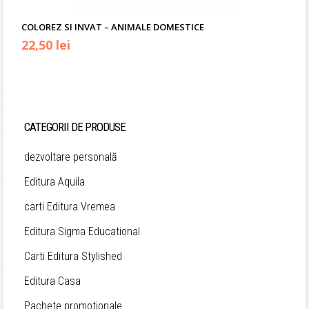
COLOREZ SI INVAT – ANIMALE DOMESTICE
Prețul
Prețul
22,50
lei
inițial
curent
a
este:
fost:
22,50 lei.
CATEGORII DE PRODUSE
35,00 lei.
dezvoltare personală
Editura Aquila
carti Editura Vremea
Editura Sigma Educational
Carti Editura Stylished
Editura Casa
Pachete promotionale