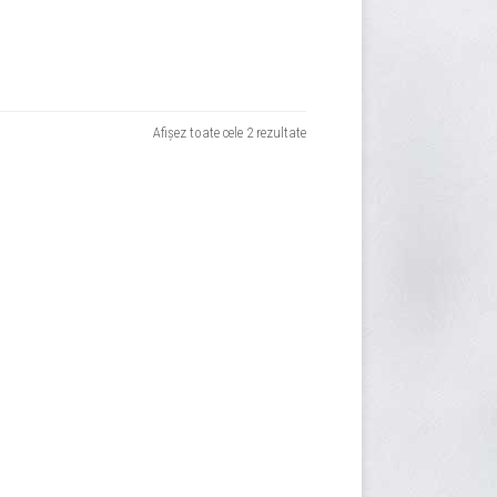
Sortat
Afișez toate cele 2 rezultate
după
evaluarea
medie