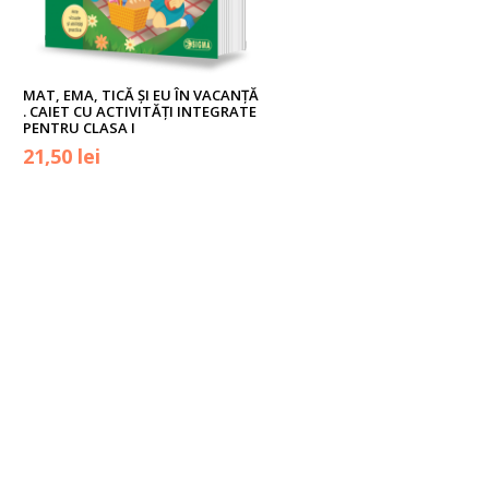
MAT, EMA, TICĂ ŞI EU ÎN VACANŢĂ
. CAIET CU ACTIVITĂŢI INTEGRATE
PENTRU CLASA I
Prețul
Prețul
21,50
lei
inițial
curent
a
este:
fost:
21,50 lei.
24,00 lei.