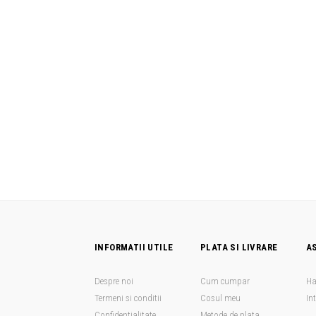
INFORMATII UTILE
PLATA SI LIVRARE
A
Despre noi
Cum cumpar
Ha
Termeni si conditii
Cosul meu
In
Confidentialitate
Metode de plata