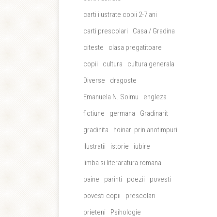
carti ilustrate copii 2-7 ani
carti prescolari
Casa / Gradina
citeste
clasa pregatitoare
copii
cultura
cultura generala
Diverse
dragoste
Emanuela N. Soimu
engleza
fictiune
germana
Gradinarit
gradinita
hoinari prin anotimpuri
ilustratii
istorie
iubire
limba si literaratura romana
paine
parinti
poezii
povesti
povesti copii
prescolari
prieteni
Psihologie