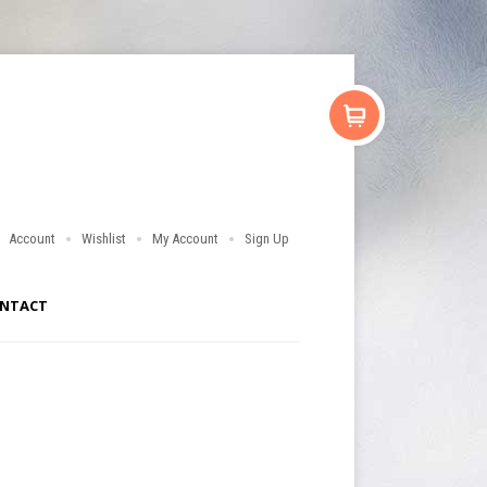
Account
Wishlist
My Account
Sign Up
NTACT