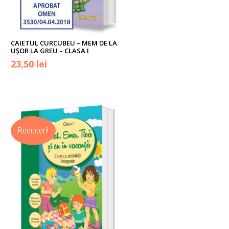
CAIETUL CURCUBEU – MEM DE LA
UȘOR LA GREU – CLASA I
Prețul
Prețul
23,50
lei
inițial
curent
a
este:
fost:
23,50 lei.
Reduceri!
26,00 lei.