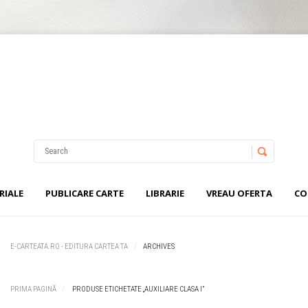
Nu ai niciun produs în coș.
Username
Password
RIALE
PUBLICARE CARTE
LIBRARIE
VREAU OFERTA
CO
Remember Me
E-CARTEATA.RO - EDITURA CARTEA TA
ARCHIVES
PRIMA PAGINĂ
PRODUSE ETICHETATE „AUXILIARE CLASA I”