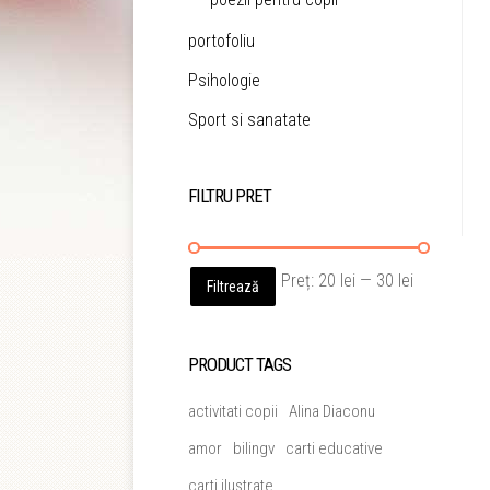
portofoliu
Psihologie
Sport si sanatate
FILTRU PRET
Preț
Preț
Preț:
20 lei
—
30 lei
Filtrează
minim
maxim
PRODUCT TAGS
activitati copii
Alina Diaconu
amor
bilingv
carti educative
carti ilustrate