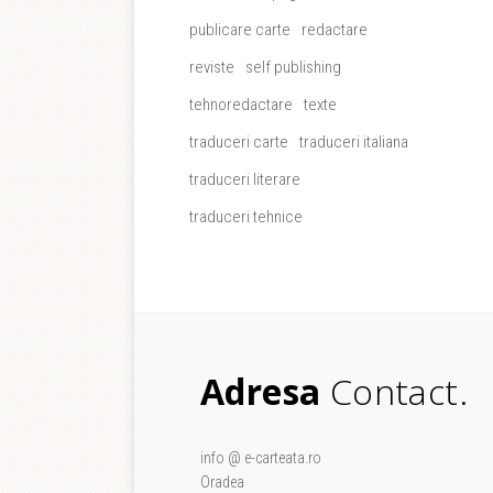
publicare carte
redactare
reviste
self publishing
tehnoredactare
texte
traduceri carte
traduceri italiana
traduceri literare
traduceri tehnice
Adresa
Contact.
info @ e-carteata.ro
Oradea