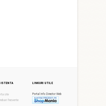
SISTENTA
LINKURI UTILE
Portal Info
Director Web
rta site
trebari frecvente