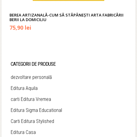
BEREA ARTIZANALĂ-CUM SĂ STĂPÂNEȘTI ARTA FABRICĂRII
BERII LA DOMICILIU
Prețul
Prețul
75,90
lei
inițial
curent
a
este:
fost:
75,90 lei.
CATEGORII DE PRODUSE
89,00 lei.
dezvoltare personală
Editura Aquila
carti Editura Vremea
Editura Sigma Educational
Carti Editura Stylished
Editura Casa