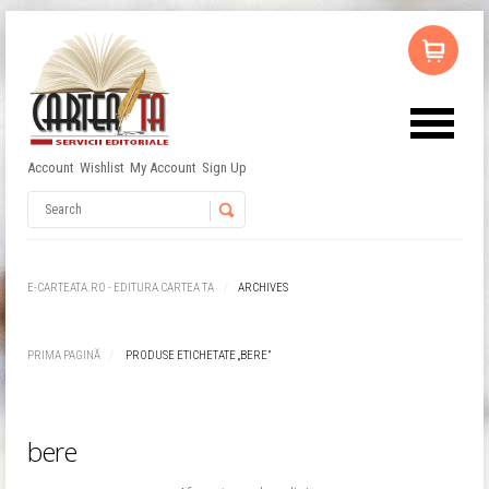
Account
Wishlist
My Account
Sign Up
Nu ai niciun produs în coș.
Username
Password
E-CARTEATA.RO - EDITURA CARTEA TA
ARCHIVES
Remember Me
PRIMA PAGINĂ
PRODUSE ETICHETATE „BERE”
bere