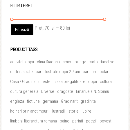
FILTRU PRET
Preț
Preț
Preț:
70 lei
—
80 lei
Filtrează
minim
maxim
PRODUCT TAGS
activitati copii
Alina Diaconu
amor
bilingv
carti educative
carti ilustrate
carti ilustrate copii 2-7 ani
carti prescolari
Casa / Gradina
citeste
clasa pregatitoare
copii
cultura
cultura generala
Diverse
dragoste
Emanuela N. Soimu
engleza
fictiune
germana
Gradinarit
gradinita
hoinari prin anotimpuri
ilustratii
istorie
iubire
limba si literaratura romana
paine
parinti
poezii
povesti