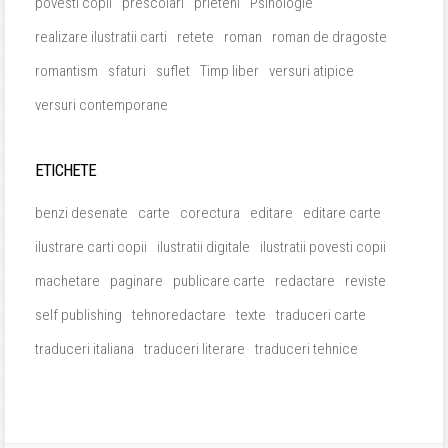
povesti copii
prescolari
prieteni
Psihologie
realizare ilustratii carti
retete
roman
roman de dragoste
romantism
sfaturi
suflet
Timp liber
versuri atipice
versuri contemporane
ETICHETE
benzi desenate
carte
corectura
editare
editare carte
ilustrare carti copii
ilustratii digitale
ilustratii povesti copii
machetare
paginare
publicare carte
redactare
reviste
self publishing
tehnoredactare
texte
traduceri carte
traduceri italiana
traduceri literare
traduceri tehnice