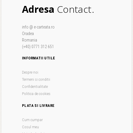
Adresa
Contact.
info @ e-carteata.ro
Oradea
Romania
(+40) 0771 312 651
INFORMATII UTILE
Despre noi
Termeni si conditii
Confidentialitate
Politica de cookies
PLATA SI LIVRARE
Cum cumpar
Cosul meu