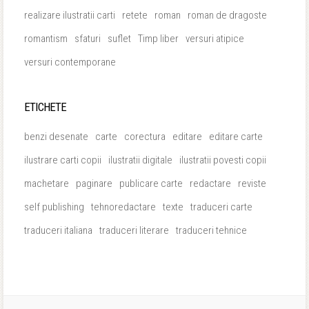
realizare ilustratii carti
retete
roman
roman de dragoste
romantism
sfaturi
suflet
Timp liber
versuri atipice
versuri contemporane
ETICHETE
benzi desenate
carte
corectura
editare
editare carte
ilustrare carti copii
ilustratii digitale
ilustratii povesti copii
machetare
paginare
publicare carte
redactare
reviste
self publishing
tehnoredactare
texte
traduceri carte
traduceri italiana
traduceri literare
traduceri tehnice