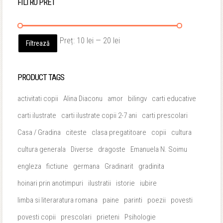
FILTRU PRET
Preț
Preț
Preț:
10 lei
—
20 lei
Filtrează
minim
maxim
PRODUCT TAGS
activitati copii
Alina Diaconu
amor
bilingv
carti educative
carti ilustrate
carti ilustrate copii 2-7 ani
carti prescolari
Casa / Gradina
citeste
clasa pregatitoare
copii
cultura
cultura generala
Diverse
dragoste
Emanuela N. Soimu
engleza
fictiune
germana
Gradinarit
gradinita
hoinari prin anotimpuri
ilustratii
istorie
iubire
limba si literaratura romana
paine
parinti
poezii
povesti
povesti copii
prescolari
prieteni
Psihologie