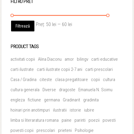
FILTRU PRET
Preț
Preț
Preț:
50 lei
—
60 lei
Filtrează
minim
maxim
PRODUCT TAGS
activitati copii
Alina Diaconu
amor
bilingv
carti educative
carti ilustrate
carti ilustrate copii 2-7 ani
carti prescolari
Casa / Gradina
citeste
clasa pregatitoare
copii
cultura
cultura generala
Diverse
dragoste
Emanuela N. Soimu
engleza
fictiune
germana
Gradinarit
gradinita
hoinari prin anotimpuri
ilustratii
istorie
iubire
limba si literaratura romana
paine
parinti
poezii
povesti
povesti copii
prescolari
prieteni
Psihologie