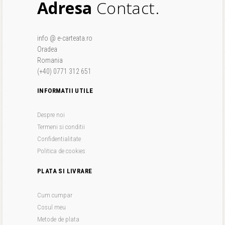
Adresa
Contact.
info @ e-carteata.ro
Oradea
Romania
(+40) 0771 312 651
INFORMATII UTILE
Despre noi
Termeni si conditii
Confidentialitate
Politica de cookies
PLATA SI LIVRARE
Cum cumpar
Cosul meu
Metode de plata