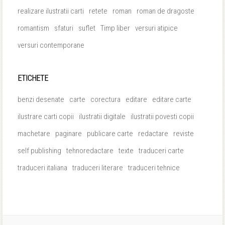
realizare ilustratii carti
retete
roman
roman de dragoste
romantism
sfaturi
suflet
Timp liber
versuri atipice
versuri contemporane
ETICHETE
benzi desenate
carte
corectura
editare
editare carte
ilustrare carti copii
ilustratii digitale
ilustratii povesti copii
machetare
paginare
publicare carte
redactare
reviste
self publishing
tehnoredactare
texte
traduceri carte
traduceri italiana
traduceri literare
traduceri tehnice