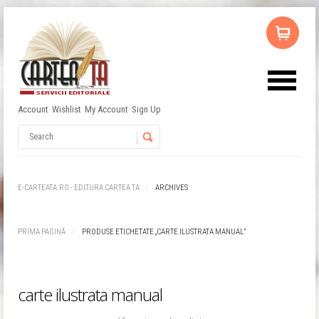
Account
Wishlist
My Account
Sign Up
Username
Password
E-CARTEATA.RO - EDITURA CARTEA TA
ARCHIVES
Remember Me
PRIMA PAGINĂ
PRODUSE ETICHETATE „CARTE ILUSTRATA MANUAL”
carte ilustrata manual