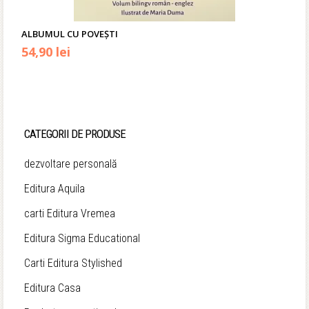
ALBUMUL CU POVEȘTI
Prețul
Prețul
54,90
lei
inițial
curent
a
este:
fost:
54,90 lei.
CATEGORII DE PRODUSE
69,50 lei.
dezvoltare personală
Editura Aquila
carti Editura Vremea
Editura Sigma Educational
Carti Editura Stylished
Editura Casa