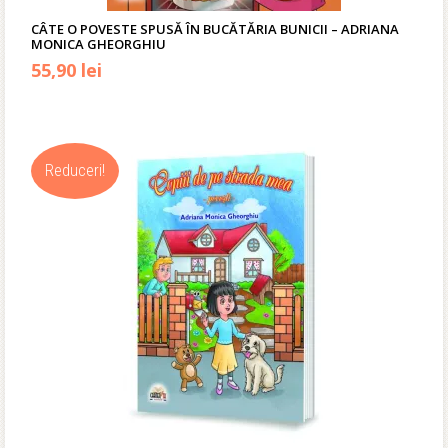
CÂTE O POVESTE SPUSĂ ÎN BUCĂTĂRIA BUNICII – ADRIANA
MONICA GHEORGHIU
Prețul
Prețul
55,90
lei
inițial
curent
a
este:
Reduceri!
fost:
55,90 lei.
67,00 lei.