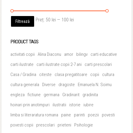
Preț
Preț
Preț:
50 lei
—
100 lei
Filtrează
minim
maxim
PRODUCT TAGS
activitati copii
Alina Diaconu
amor
bilingv
carti educative
carti ilustrate
carti ilustrate copii 2-7 ani
carti prescolari
Casa / Gradina
citeste
clasa pregatitoare
copii
cultura
cultura generala
Diverse
dragoste
Emanuela N. Soimu
engleza
fictiune
germana
Gradinarit
gradinita
hoinari prin anotimpuri
ilustratii
istorie
iubire
limba si literaratura romana
paine
parinti
poezii
povesti
povesti copii
prescolari
prieteni
Psihologie