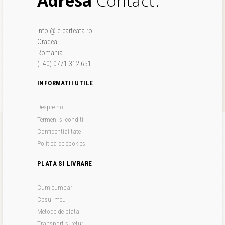
Adresa
Contact.
info @ e-carteata.ro
Oradea
Romania
(+40) 0771 312 651
INFORMATII UTILE
Despre noi
Termeni si conditii
Confidentialitate
Politica de cookies
PLATA SI LIVRARE
Cum cumpar
Cosul meu
Metode de plata
Transport si retur