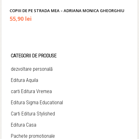
COPIII DE PE STRADA MEA – ADRIANA MONICA GHEORGHIU
Prețul
Prețul
55,90
lei
inițial
curent
a
este:
fost:
55,90 lei.
CATEGORII DE PRODUSE
67,00 lei.
dezvoltare personală
Editura Aquila
carti Editura Vremea
Editura Sigma Educational
Carti Editura Stylished
Editura Casa
Pachete promotionale