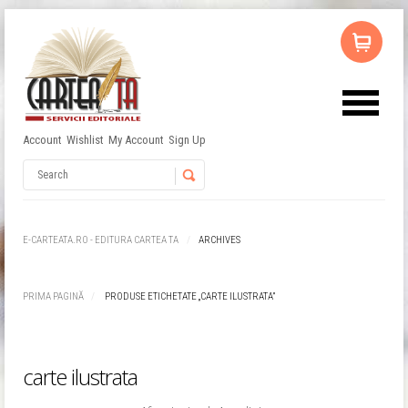
Account
Wishlist
My Account
Sign Up
Username
Password
E-CARTEATA.RO - EDITURA CARTEA TA
ARCHIVES
Remember Me
PRIMA PAGINĂ
PRODUSE ETICHETATE „CARTE ILUSTRATA”
carte ilustrata