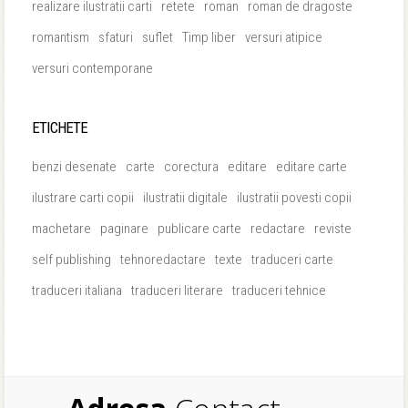
realizare ilustratii carti
retete
roman
roman de dragoste
romantism
sfaturi
suflet
Timp liber
versuri atipice
versuri contemporane
ETICHETE
benzi desenate
carte
corectura
editare
editare carte
ilustrare carti copii
ilustratii digitale
ilustratii povesti copii
machetare
paginare
publicare carte
redactare
reviste
self publishing
tehnoredactare
texte
traduceri carte
traduceri italiana
traduceri literare
traduceri tehnice