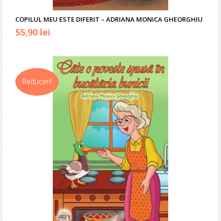
COPILUL MEU ESTE DIFERIT – ADRIANA MONICA GHEORGHIU
Prețul
Prețul
55,90
lei
inițial
curent
a
este:
Reduceri!
fost:
55,90 lei.
67,00 lei.