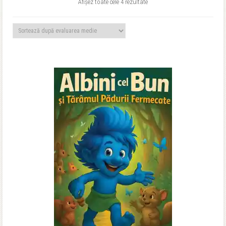
Sortat
Afișez toate cele 4 rezultate
după
evaluarea
medie