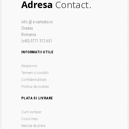
Adresa
Contact.
info @ e-carteata.ro
Oradea
Romania
(+40) 0771 312 651
INFORMATII UTILE
Despre noi
Termeni si conditii
Confidentialitate
Politica de cookies
PLATA SI LIVRARE
Cum cumpar
Cosul meu
Metode de plata