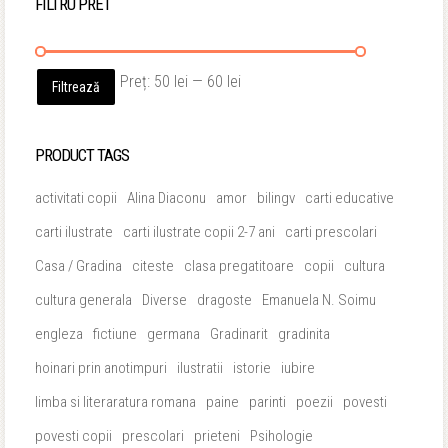
FILTRU PRET
Preț
Preț
Preț:
50 lei
—
60 lei
Filtrează
minim
maxim
PRODUCT TAGS
activitati copii
Alina Diaconu
amor
bilingv
carti educative
carti ilustrate
carti ilustrate copii 2-7 ani
carti prescolari
Casa / Gradina
citeste
clasa pregatitoare
copii
cultura
cultura generala
Diverse
dragoste
Emanuela N. Soimu
engleza
fictiune
germana
Gradinarit
gradinita
hoinari prin anotimpuri
ilustratii
istorie
iubire
limba si literaratura romana
paine
parinti
poezii
povesti
povesti copii
prescolari
prieteni
Psihologie