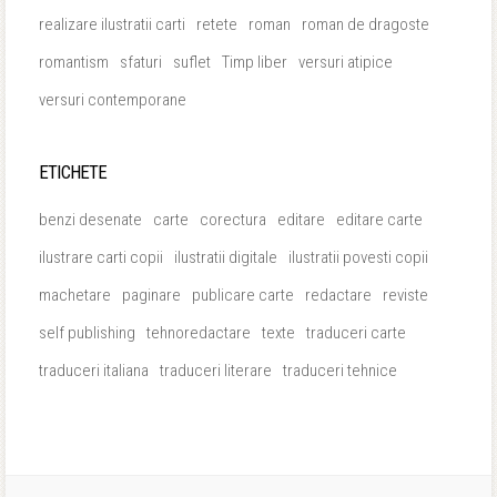
realizare ilustratii carti
retete
roman
roman de dragoste
romantism
sfaturi
suflet
Timp liber
versuri atipice
versuri contemporane
ETICHETE
benzi desenate
carte
corectura
editare
editare carte
ilustrare carti copii
ilustratii digitale
ilustratii povesti copii
machetare
paginare
publicare carte
redactare
reviste
self publishing
tehnoredactare
texte
traduceri carte
traduceri italiana
traduceri literare
traduceri tehnice