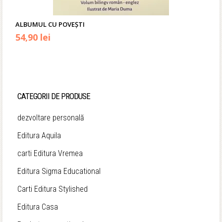
ALBUMUL CU POVEȘTI
Prețul
Prețul
54,90
lei
inițial
curent
a
este:
fost:
54,90 lei.
CATEGORII DE PRODUSE
69,50 lei.
dezvoltare personală
Editura Aquila
carti Editura Vremea
Editura Sigma Educational
Carti Editura Stylished
Editura Casa