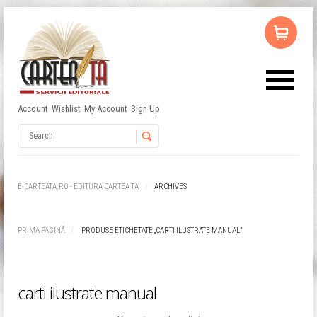
Account
Wishlist
My Account
Sign Up
Username
Password
E-CARTEATA.RO - EDITURA CARTEA TA
ARCHIVES
Remember Me
PRIMA PAGINĂ
PRODUSE ETICHETATE „CARTI ILUSTRATE MANUAL”
carti ilustrate manual