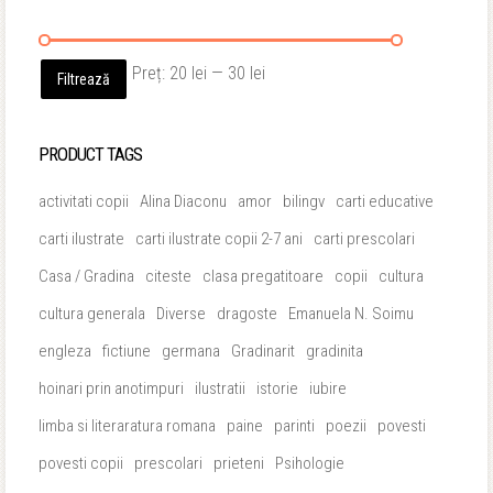
Preț
Preț
Preț:
20 lei
—
30 lei
Filtrează
minim
maxim
PRODUCT TAGS
activitati copii
Alina Diaconu
amor
bilingv
carti educative
carti ilustrate
carti ilustrate copii 2-7 ani
carti prescolari
Casa / Gradina
citeste
clasa pregatitoare
copii
cultura
cultura generala
Diverse
dragoste
Emanuela N. Soimu
engleza
fictiune
germana
Gradinarit
gradinita
hoinari prin anotimpuri
ilustratii
istorie
iubire
limba si literaratura romana
paine
parinti
poezii
povesti
povesti copii
prescolari
prieteni
Psihologie