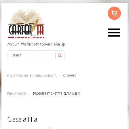
Account
Wishlist
My Account
Sign Up
Username
Password
E-CARTEATA.RO - EDITURA CARTEA TA
ARCHIVES
Remember Me
PRIMA PAGINĂ
PRODUSE ETICHETATE „CLASA A III-A”
Clasa a III-a