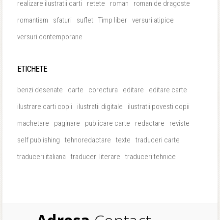
realizare ilustratii carti
retete
roman
roman de dragoste
romantism
sfaturi
suflet
Timp liber
versuri atipice
versuri contemporane
ETICHETE
benzi desenate
carte
corectura
editare
editare carte
ilustrare carti copii
ilustratii digitale
ilustratii povesti copii
machetare
paginare
publicare carte
redactare
reviste
self publishing
tehnoredactare
texte
traduceri carte
traduceri italiana
traduceri literare
traduceri tehnice