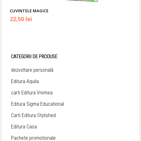
CUVINTELE MAGICE
Prețul
Prețul
22,50
lei
inițial
curent
a
este:
fost:
22,50 lei.
CATEGORII DE PRODUSE
25,00 lei.
dezvoltare personală
Editura Aquila
carti Editura Vremea
Editura Sigma Educational
Carti Editura Stylished
Editura Casa
Pachete promotionale