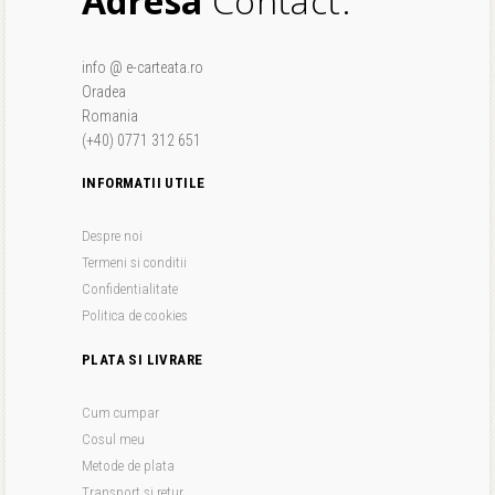
Adresa
Contact.
info @ e-carteata.ro
Oradea
Romania
(+40) 0771 312 651
INFORMATII UTILE
Despre noi
Termeni si conditii
Confidentialitate
Politica de cookies
PLATA SI LIVRARE
Cum cumpar
Cosul meu
Metode de plata
Transport si retur