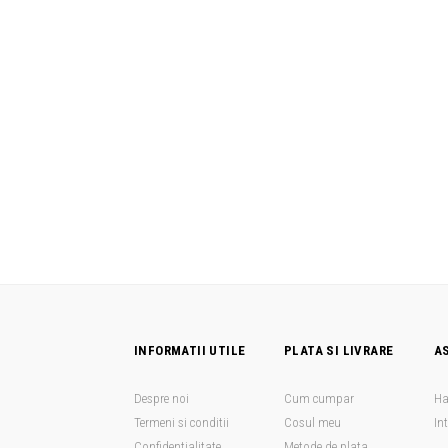
INFORMATII UTILE
PLATA SI LIVRARE
A
Despre noi
Cum cumpar
Ha
Termeni si conditii
Cosul meu
In
Confidentialitate
Metode de plata