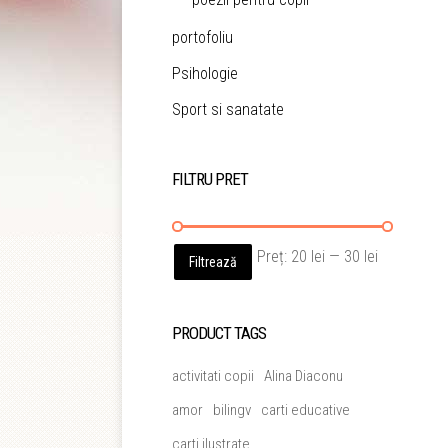
portofoliu
Psihologie
Sport si sanatate
FILTRU PRET
Preț
Preț
Preț:
20 lei
—
30 lei
Filtrează
minim
maxim
PRODUCT TAGS
activitati copii
Alina Diaconu
amor
bilingv
carti educative
carti ilustrate