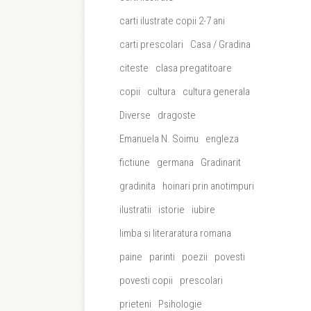
carti ilustrate copii 2-7 ani
carti prescolari
Casa / Gradina
citeste
clasa pregatitoare
copii
cultura
cultura generala
Diverse
dragoste
Emanuela N. Soimu
engleza
fictiune
germana
Gradinarit
gradinita
hoinari prin anotimpuri
ilustratii
istorie
iubire
limba si literaratura romana
paine
parinti
poezii
povesti
povesti copii
prescolari
prieteni
Psihologie