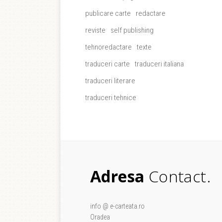
publicare carte
redactare
reviste
self publishing
tehnoredactare
texte
traduceri carte
traduceri italiana
traduceri literare
traduceri tehnice
Adresa
Contact.
info @ e-carteata.ro
Oradea