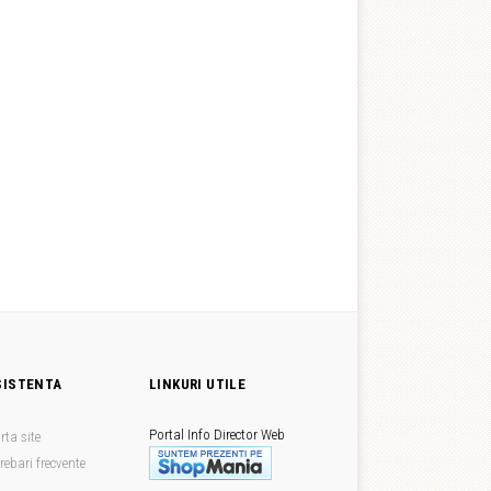
SISTENTA
LINKURI UTILE
Portal Info
Director Web
rta site
trebari frecvente