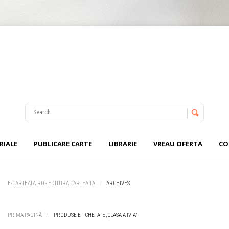
Nu ai niciun produs în coș.
Username
Password
RIALE
PUBLICARE CARTE
LIBRARIE
VREAU OFERTA
CO
Remember Me
E-CARTEATA.RO - EDITURA CARTEA TA
ARCHIVES
PRIMA PAGINĂ
PRODUSE ETICHETATE „CLASA A IV-A”