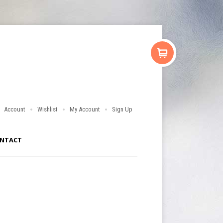
Account
Wishlist
My Account
Sign Up
NTACT