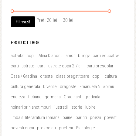
Preț
Preț
Preț:
20 lei
—
30 lei
Filtrează
minim
maxim
PRODUCT TAGS
activitati copii
Alina Diaconu
amor
bilingv
carti educative
carti ilustrate
carti ilustrate copii 2-7 ani
carti prescolari
Casa / Gradina
citeste
clasa pregatitoare
copii
cultura
cultura generala
Diverse
dragoste
Emanuela N. Soimu
engleza
fictiune
germana
Gradinarit
gradinita
hoinari prin anotimpuri
ilustratii
istorie
iubire
limba si literaratura romana
paine
parinti
poezii
povesti
povesti copii
prescolari
prieteni
Psihologie