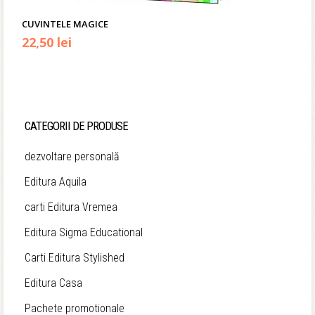
CUVINTELE MAGICE
Prețul
Prețul
22,50
lei
inițial
curent
a
este:
fost:
22,50 lei.
CATEGORII DE PRODUSE
25,00 lei.
dezvoltare personală
Editura Aquila
carti Editura Vremea
Editura Sigma Educational
Carti Editura Stylished
Editura Casa
Pachete promotionale