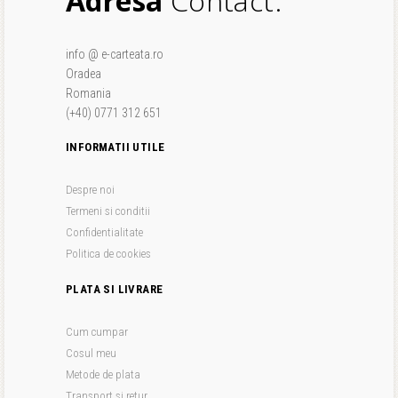
Adresa
Contact.
info @ e-carteata.ro
Oradea
Romania
(+40) 0771 312 651
INFORMATII UTILE
Despre noi
Termeni si conditii
Confidentialitate
Politica de cookies
PLATA SI LIVRARE
Cum cumpar
Cosul meu
Metode de plata
Transport si retur