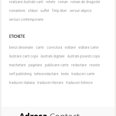
realizare ilustratii carti
retete
roman
roman de dragoste
romantism
sfaturi
suflet
Timp liber
versuri atipice
versuri contemporane
ETICHETE
benzi desenate
carte
corectura
editare
editare carte
ilustrare carti copii
ilustratii digitale
ilustratii povesti copii
machetare
paginare
publicare carte
redactare
reviste
self publishing
tehnoredactare
texte
traduceri carte
traduceri italiana
traduceri literare
traduceri tehnice