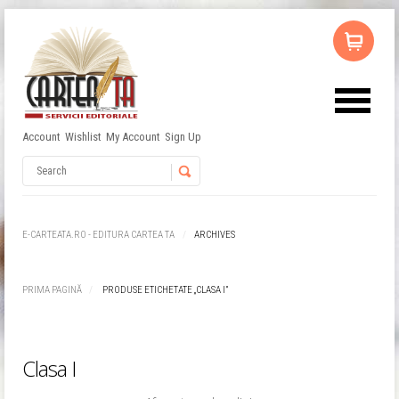
Account
Wishlist
My Account
Sign Up
Nu ai niciun produs în coș.
Username
Password
E-CARTEATA.RO - EDITURA CARTEA TA
ARCHIVES
Remember Me
PRIMA PAGINĂ
PRODUSE ETICHETATE „CLASA I”
Clasa I