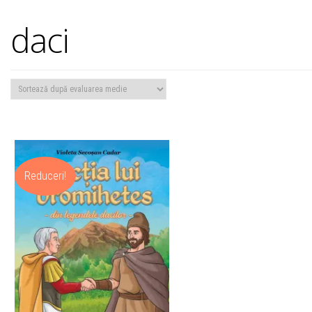
daci
Reduceri!