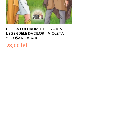
LECTIA LUI DROMIHETES – DIN
LEGENDELE DACILOR – VIOLETA
SECOŞAN CADAR
Prețul
Prețul
28,00
lei
inițial
curent
a
este:
fost:
28,00 lei.
39,90 lei.