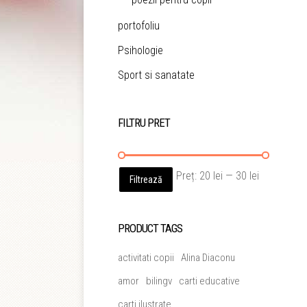
portofoliu
Psihologie
Sport si sanatate
FILTRU PRET
Preț
Preț
Preț:
20 lei
—
30 lei
Filtrează
minim
maxim
PRODUCT TAGS
activitati copii
Alina Diaconu
amor
bilingv
carti educative
carti ilustrate