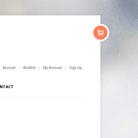
Account
Wishlist
My Account
Sign Up
NTACT