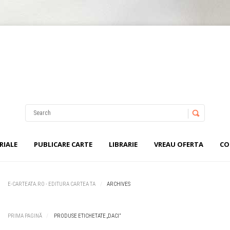
Username
Password
RIALE
PUBLICARE CARTE
LIBRARIE
VREAU OFERTA
CO
Remember Me
E-CARTEATA.RO - EDITURA CARTEA TA
ARCHIVES
PRIMA PAGINĂ
PRODUSE ETICHETATE „DACI”