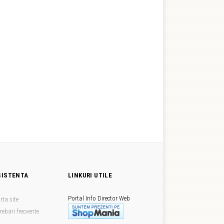
SISTENTA
LINKURI UTILE
Portal Info
Director Web
rta site
trebari frecvente