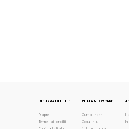
INFORMATII UTILE
PLATA SI LIVRARE
A
Despre noi
Cum cumpar
Ha
Termeni si conditii
Cosul meu
In
Confidentialitate
Metode de plata