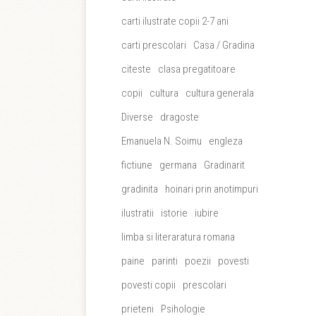
carti ilustrate copii 2-7 ani
carti prescolari
Casa / Gradina
citeste
clasa pregatitoare
copii
cultura
cultura generala
Diverse
dragoste
Emanuela N. Soimu
engleza
fictiune
germana
Gradinarit
gradinita
hoinari prin anotimpuri
ilustratii
istorie
iubire
limba si literaratura romana
paine
parinti
poezii
povesti
povesti copii
prescolari
prieteni
Psihologie