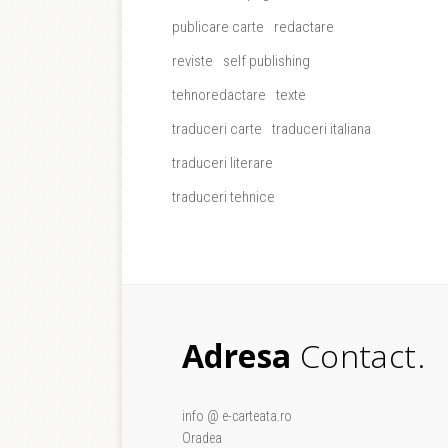
publicare carte
redactare
reviste
self publishing
tehnoredactare
texte
traduceri carte
traduceri italiana
traduceri literare
traduceri tehnice
Adresa
Contact.
info @ e-carteata.ro
Oradea