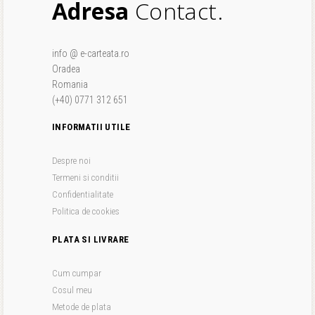
Adresa
Contact.
info @ e-carteata.ro
Oradea
Romania
(+40) 0771 312 651
INFORMATII UTILE
Despre noi
Termeni si conditii
Confidentialitate
Politica de cookies
PLATA SI LIVRARE
Cum cumpar
Cosul meu
Metode de plata