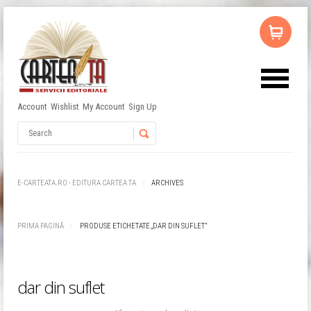
Account
Wishlist
My Account
Sign Up
Nu ai niciun produs în coș.
Username
Password
E-CARTEATA.RO - EDITURA CARTEA TA
ARCHIVES
Remember Me
PRIMA PAGINĂ
PRODUSE ETICHETATE „DAR DIN SUFLET”
dar din suflet