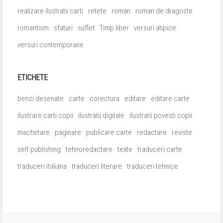
realizare ilustratii carti
retete
roman
roman de dragoste
romantism
sfaturi
suflet
Timp liber
versuri atipice
versuri contemporane
ETICHETE
benzi desenate
carte
corectura
editare
editare carte
ilustrare carti copii
ilustratii digitale
ilustratii povesti copii
machetare
paginare
publicare carte
redactare
reviste
self publishing
tehnoredactare
texte
traduceri carte
traduceri italiana
traduceri literare
traduceri tehnice