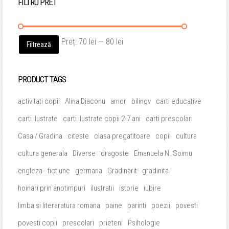
FILTRU PRET
Preț
Preț
Preț:
70 lei
—
80 lei
Filtrează
minim
maxim
PRODUCT TAGS
activitati copii
Alina Diaconu
amor
bilingv
carti educative
carti ilustrate
carti ilustrate copii 2-7 ani
carti prescolari
Casa / Gradina
citeste
clasa pregatitoare
copii
cultura
cultura generala
Diverse
dragoste
Emanuela N. Soimu
engleza
fictiune
germana
Gradinarit
gradinita
hoinari prin anotimpuri
ilustratii
istorie
iubire
limba si literaratura romana
paine
parinti
poezii
povesti
povesti copii
prescolari
prieteni
Psihologie