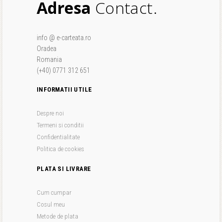
Adresa
Contact.
info @ e-carteata.ro
Oradea
Romania
(+40) 0771 312 651
INFORMATII UTILE
Despre noi
Termeni si conditii
Confidentialitate
Politica de cookies
PLATA SI LIVRARE
Cum cumpar
Cosul meu
Metode de plata