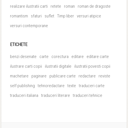
realizare ilustratii carti
retete
roman
roman de dragoste
romantism
sfaturi
suflet
Timp liber
versuri atipice
versuri contemporane
ETICHETE
benzi desenate
carte
corectura
editare
editare carte
ilustrare carti copii
ilustratii digitale
ilustratii povesti copii
machetare
paginare
publicare carte
redactare
reviste
self publishing
tehnoredactare
texte
traduceri carte
traduceri italiana
traduceri literare
traduceri tehnice