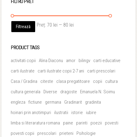
FILTRU PRET
Preț
Preț
Preț:
70 lei
—
80 lei
Filtrează
minim
maxim
PRODUCT TAGS
activitati copii
Alina Diaconu
amor
bilingv
carti educative
carti ilustrate
carti ilustrate copii 2-7 ani
carti prescolari
Casa / Gradina
citeste
clasa pregatitoare
copii
cultura
cultura generala
Diverse
dragoste
Emanuela N. Soimu
engleza
fictiune
germana
Gradinarit
gradinita
hoinari prin anotimpuri
ilustratii
istorie
iubire
limba si literaratura romana
paine
parinti
poezii
povesti
povesti copii
prescolari
prieteni
Psihologie