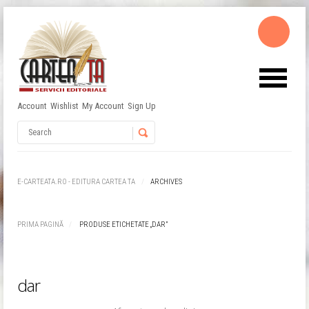
Account
Wishlist
My Account
Sign Up
Username
Password
E-CARTEATA.RO - EDITURA CARTEA TA
ARCHIVES
Remember Me
PRIMA PAGINĂ
PRODUSE ETICHETATE „DAR”
dar