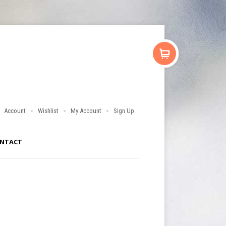
Account
Wishlist
My Account
Sign Up
NTACT