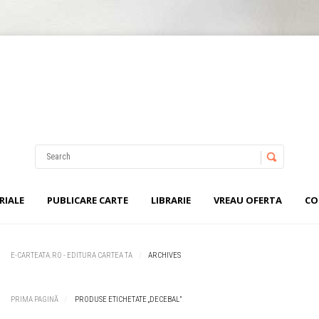
Username
Password
RIALE
PUBLICARE CARTE
LIBRARIE
VREAU OFERTA
CO
Remember Me
E-CARTEATA.RO - EDITURA CARTEA TA
ARCHIVES
PRIMA PAGINĂ
PRODUSE ETICHETATE „DECEBAL”