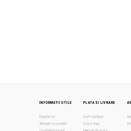
INFORMATII UTILE
PLATA SI LIVRARE
A
Despre noi
Cum cumpar
Ha
Termeni si conditii
Cosul meu
In
Confidentialitate
Metode de plata