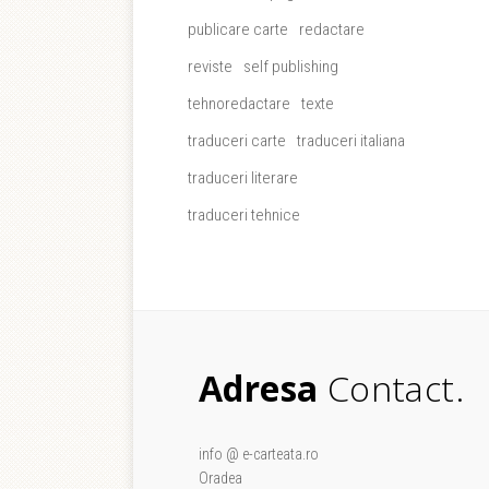
publicare carte
redactare
reviste
self publishing
tehnoredactare
texte
traduceri carte
traduceri italiana
traduceri literare
traduceri tehnice
Adresa
Contact.
info @ e-carteata.ro
Oradea