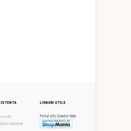
SISTENTA
LINKURI UTILE
Portal Info
Director Web
rta site
trebari frecvente