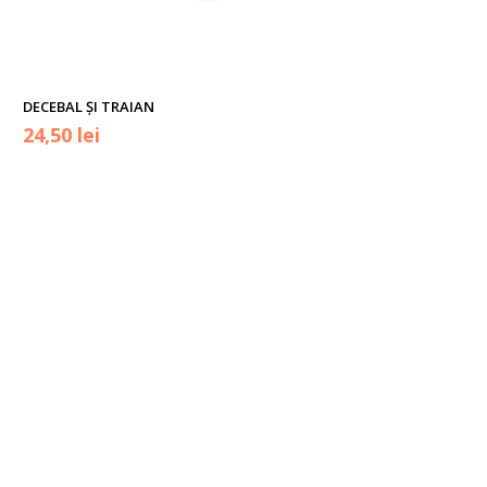
DECEBAL ȘI TRAIAN
Prețul
Prețul
24,50
lei
inițial
curent
a
este:
fost:
24,50 lei.
33,00 lei.