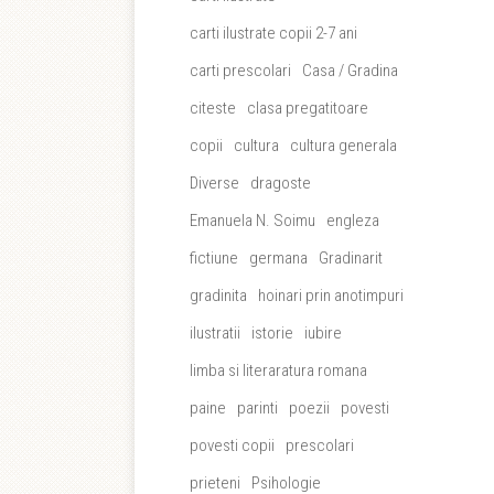
carti ilustrate copii 2-7 ani
carti prescolari
Casa / Gradina
citeste
clasa pregatitoare
copii
cultura
cultura generala
Diverse
dragoste
Emanuela N. Soimu
engleza
fictiune
germana
Gradinarit
gradinita
hoinari prin anotimpuri
ilustratii
istorie
iubire
limba si literaratura romana
paine
parinti
poezii
povesti
povesti copii
prescolari
prieteni
Psihologie