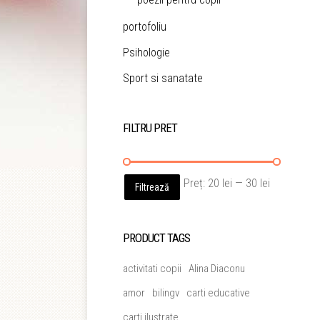
portofoliu
Psihologie
Sport si sanatate
FILTRU PRET
Preț
Preț
Preț:
20 lei
—
30 lei
Filtrează
minim
maxim
PRODUCT TAGS
activitati copii
Alina Diaconu
amor
bilingv
carti educative
carti ilustrate