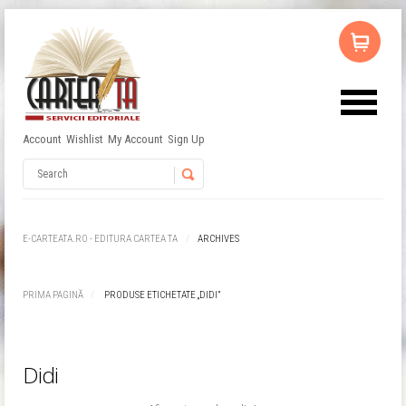
Account
Wishlist
My Account
Sign Up
Nu ai niciun produs în coș.
Username
Password
E-CARTEATA.RO - EDITURA CARTEA TA
ARCHIVES
Remember Me
PRIMA PAGINĂ
PRODUSE ETICHETATE „DIDI”
Didi