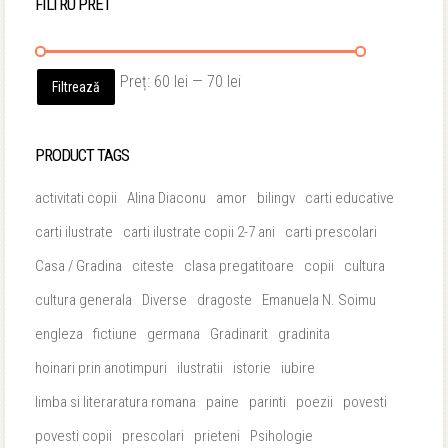
FILTRU PRET
Preț
Preț
Preț:
60 lei
—
70 lei
Filtrează
minim
maxim
PRODUCT TAGS
activitati copii
Alina Diaconu
amor
bilingv
carti educative
carti ilustrate
carti ilustrate copii 2-7 ani
carti prescolari
Casa / Gradina
citeste
clasa pregatitoare
copii
cultura
cultura generala
Diverse
dragoste
Emanuela N. Soimu
engleza
fictiune
germana
Gradinarit
gradinita
hoinari prin anotimpuri
ilustratii
istorie
iubire
limba si literaratura romana
paine
parinti
poezii
povesti
povesti copii
prescolari
prieteni
Psihologie