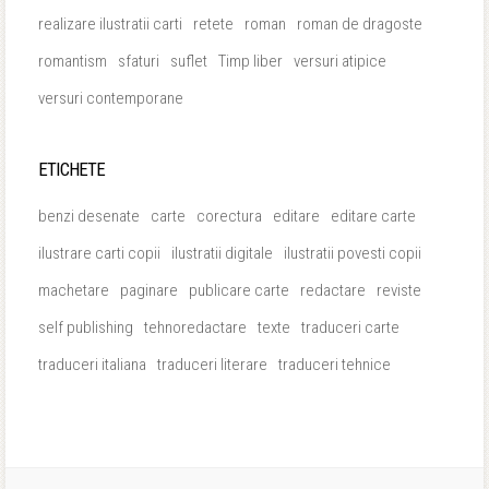
realizare ilustratii carti
retete
roman
roman de dragoste
romantism
sfaturi
suflet
Timp liber
versuri atipice
versuri contemporane
ETICHETE
benzi desenate
carte
corectura
editare
editare carte
ilustrare carti copii
ilustratii digitale
ilustratii povesti copii
machetare
paginare
publicare carte
redactare
reviste
self publishing
tehnoredactare
texte
traduceri carte
traduceri italiana
traduceri literare
traduceri tehnice