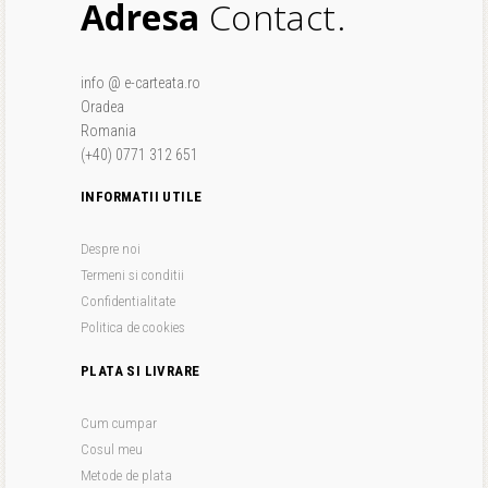
Adresa
Contact.
info @ e-carteata.ro
Oradea
Romania
(+40) 0771 312 651
INFORMATII UTILE
Despre noi
Termeni si conditii
Confidentialitate
Politica de cookies
PLATA SI LIVRARE
Cum cumpar
Cosul meu
Metode de plata