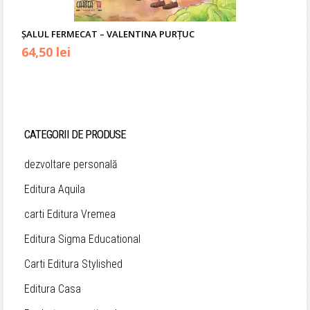
ȘALUL FERMECAT – VALENTINA PURȚUC
Prețul
Prețul
64,50
lei
inițial
curent
a
este:
fost:
64,50 lei.
CATEGORII DE PRODUSE
69,90 lei.
dezvoltare personală
Editura Aquila
carti Editura Vremea
Editura Sigma Educational
Carti Editura Stylished
Editura Casa