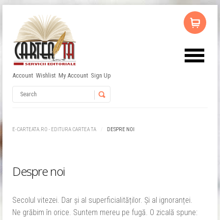
Account
Wishlist
My Account
Sign Up
Nu ai niciun produs în coș.
Username
Password
E-CARTEATA.RO - EDITURA CARTEA TA
DESPRE NOI
Remember Me
Despre noi
Secolul vitezei. Dar și al superficialităților. Și al ignoranței.
Ne grăbim în orice. Suntem mereu pe fugă. O zicală spune: