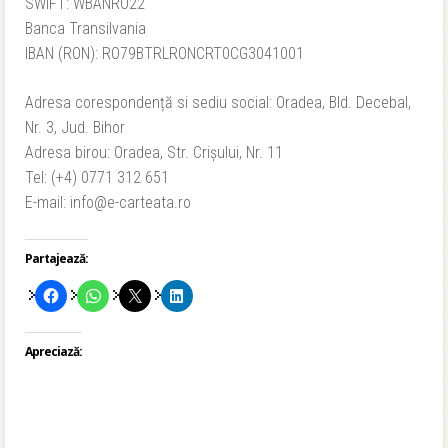
SWIFT: WBANRO22
Banca Transilvania
IBAN (RON): RO79BTRLRONCRT0CG3041001
Adresa corespondență si sediu social: Oradea, Bld. Decebal,
Nr. 3, Jud. Bihor
Adresa birou: Oradea, Str. Crișului, Nr. 11
Tel: (+4) 0771 312 651
E-mail: info@e-carteata.ro
Partajează:
Apreciază: