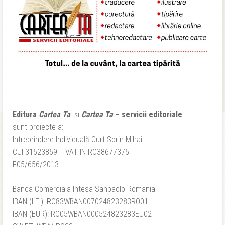
…………………………………………………….
Editura
Cartea Ta
și
Cartea Ta
– servicii editoriale
sunt proiecte a:
Intreprindere Individuală Curt Sorin Mihai
CUI 31523859 VAT IN RO38677375
F05/656/2013
Banca Comerciala Intesa Sanpaolo Romania
IBAN (LEI): RO83WBAN007024823283RO01
IBAN (EUR): RO05WBAN000524823283EU02