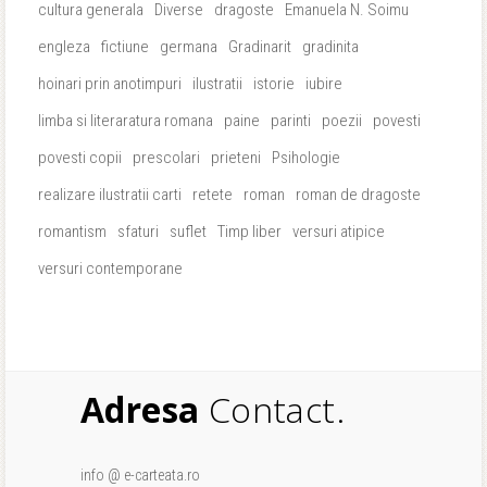
cultura generala
Diverse
dragoste
Emanuela N. Soimu
engleza
fictiune
germana
Gradinarit
gradinita
hoinari prin anotimpuri
ilustratii
istorie
iubire
limba si literaratura romana
paine
parinti
poezii
povesti
povesti copii
prescolari
prieteni
Psihologie
realizare ilustratii carti
retete
roman
roman de dragoste
romantism
sfaturi
suflet
Timp liber
versuri atipice
versuri contemporane
Adresa
Contact.
info @ e-carteata.ro