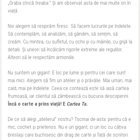
„Graba strică treaba.” Și am observat asta de mai multe ori în
viață.
Noi alegem să respirăm firesc. Să facem lucrurile pe îndelete.
Să contemplăm, să analizăm, să gândim, să simțim, să
creăm. Cu mintea, cu sufletul, cu ochii și cu mâinile; cu grijă la
detalii. Și uneori să încălcăm rigorile extreme ale regulilor.
Alteori să le respectăm armoniile.
Nu suntem un gigant. E loc pe lume și pentru cei care sunt
mai mici. Alegem să fim un atelier și o prăvălie. Mai uman, mai
cald, mai pe îndelete. Ceea ce contează este să iasă cartea
frumoasă, iar clientul să zâmbească cu bucuria descoperirii.
Încă o carte a prins viață! E
Cartea Ta.
De ce să alegi „atelierul” nostru? Tocmai de-asta: pentru că e
mic, cochet și prietenos. Nu e un gigant, ci un loc cu câțiva
breslași care buchisesc din drag de carte și față de scriitori.