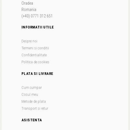
Oradea
Romania
(+40) 0771 312 651
INFORMATII UTILE
Despre noi
Termeni si conditii
Confidentialitate
Politica de cookies
PLATA SI LIVRARE
Cum cumpar
Cosul meu
Metode de plata
Transport si retur
ASISTENTA