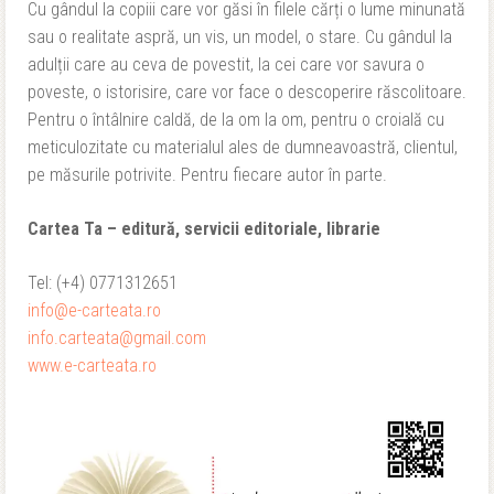
Cu gândul la copiii care vor găsi în filele cărți o lume minunată
sau o realitate aspră, un vis, un model, o stare. Cu gândul la
adulții care au ceva de povestit, la cei care vor savura o
poveste, o istorisire, care vor face o descoperire răscolitoare.
Pentru o întâlnire caldă, de la om la om, pentru o croială cu
meticulozitate cu materialul ales de dumneavoastră, clientul,
pe măsurile potrivite. Pentru fiecare autor în parte.
Cartea Ta – editură, servicii editoriale, librarie
Tel: (+4) 0771312651
info@e-carteata.ro
info.carteata@gmail.com
www.e-carteata.ro