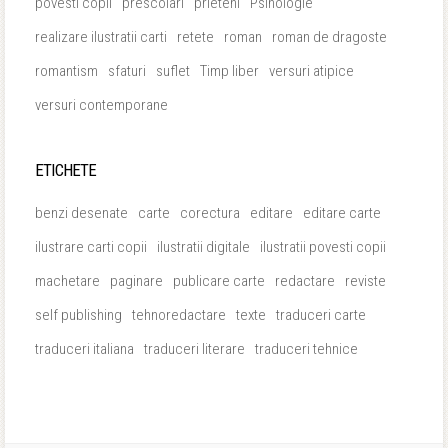
povesti copii
prescolari
prieteni
Psihologie
realizare ilustratii carti
retete
roman
roman de dragoste
romantism
sfaturi
suflet
Timp liber
versuri atipice
versuri contemporane
ETICHETE
benzi desenate
carte
corectura
editare
editare carte
ilustrare carti copii
ilustratii digitale
ilustratii povesti copii
machetare
paginare
publicare carte
redactare
reviste
self publishing
tehnoredactare
texte
traduceri carte
traduceri italiana
traduceri literare
traduceri tehnice