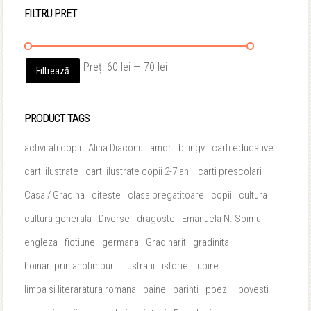
FILTRU PRET
Preț
Preț
Preț:
60 lei
—
70 lei
Filtrează
minim
maxim
PRODUCT TAGS
activitati copii
Alina Diaconu
amor
bilingv
carti educative
carti ilustrate
carti ilustrate copii 2-7 ani
carti prescolari
Casa / Gradina
citeste
clasa pregatitoare
copii
cultura
cultura generala
Diverse
dragoste
Emanuela N. Soimu
engleza
fictiune
germana
Gradinarit
gradinita
hoinari prin anotimpuri
ilustratii
istorie
iubire
limba si literaratura romana
paine
parinti
poezii
povesti