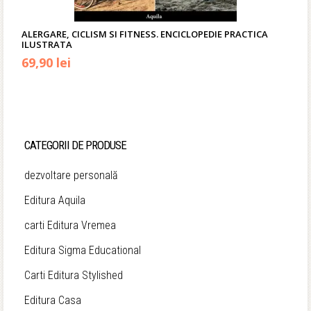
ALERGARE, CICLISM SI FITNESS. ENCICLOPEDIE PRACTICA
ILUSTRATA
Prețul
Prețul
69,90
lei
inițial
curent
a
este:
fost:
69,90 lei.
CATEGORII DE PRODUSE
99,90 lei.
dezvoltare personală
Editura Aquila
carti Editura Vremea
Editura Sigma Educational
Carti Editura Stylished
Editura Casa