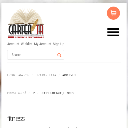
Account
Wishlist
My Account
Sign Up
Nu ai niciun produs în coș.
Username
Password
E-CARTEATA.RO - EDITURA CARTEA TA
ARCHIVES
Remember Me
PRIMA PAGINĂ
PRODUSE ETICHETATE „FITNESS”
fitness