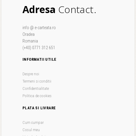
Adresa
Contact.
info @ e-carteata.ro
Oradea
Romania
(+40) 0771 312 651
INFORMATII UTILE
Despre noi
Termeni si conditii
Confidentialitate
Politica de cookies
PLATA SI LIVRARE
Cum cumpar
Cosul meu