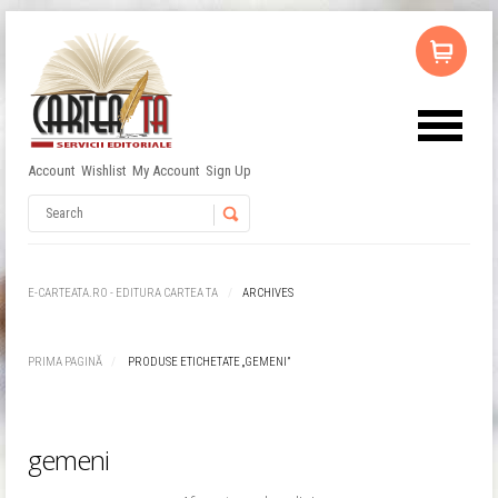
Account
Wishlist
My Account
Sign Up
Nu ai niciun produs în coș.
Username
Password
E-CARTEATA.RO - EDITURA CARTEA TA
ARCHIVES
Remember Me
PRIMA PAGINĂ
PRODUSE ETICHETATE „GEMENI”
gemeni