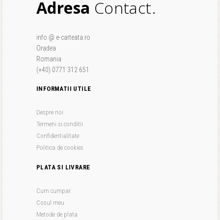
Adresa
Contact.
info @ e-carteata.ro
Oradea
Romania
(+40) 0771 312 651
INFORMATII UTILE
Despre noi
Termeni si conditii
Confidentialitate
Politica de cookies
PLATA SI LIVRARE
Cum cumpar
Cosul meu
Metode de plata