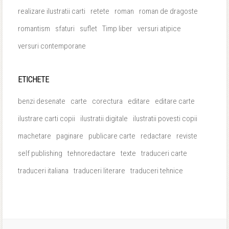
realizare ilustratii carti
retete
roman
roman de dragoste
romantism
sfaturi
suflet
Timp liber
versuri atipice
versuri contemporane
ETICHETE
benzi desenate
carte
corectura
editare
editare carte
ilustrare carti copii
ilustratii digitale
ilustratii povesti copii
machetare
paginare
publicare carte
redactare
reviste
self publishing
tehnoredactare
texte
traduceri carte
traduceri italiana
traduceri literare
traduceri tehnice