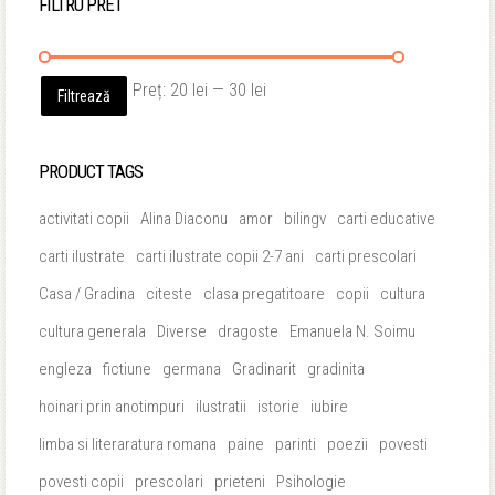
FILTRU PRET
Preț
Preț
Preț:
20 lei
—
30 lei
Filtrează
minim
maxim
PRODUCT TAGS
activitati copii
Alina Diaconu
amor
bilingv
carti educative
carti ilustrate
carti ilustrate copii 2-7 ani
carti prescolari
Casa / Gradina
citeste
clasa pregatitoare
copii
cultura
cultura generala
Diverse
dragoste
Emanuela N. Soimu
engleza
fictiune
germana
Gradinarit
gradinita
hoinari prin anotimpuri
ilustratii
istorie
iubire
limba si literaratura romana
paine
parinti
poezii
povesti
povesti copii
prescolari
prieteni
Psihologie