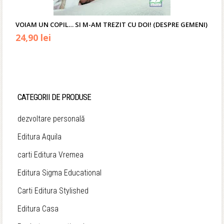
VOIAM UN COPIL… SI M-AM TREZIT CU DOI! (DESPRE GEMENI)
Prețul
Prețul
24,90
lei
inițial
curent
a
este:
fost:
24,90 lei.
CATEGORII DE PRODUSE
65,00 lei.
dezvoltare personală
Editura Aquila
carti Editura Vremea
Editura Sigma Educational
Carti Editura Stylished
Editura Casa