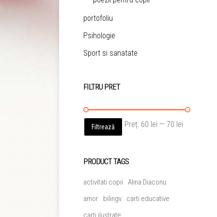
portofoliu
Psihologie
Sport si sanatate
FILTRU PRET
Preț
Preț
Preț:
60 lei
—
70 lei
Filtrează
minim
maxim
PRODUCT TAGS
activitati copii
Alina Diaconu
amor
bilingv
carti educative
carti ilustrate