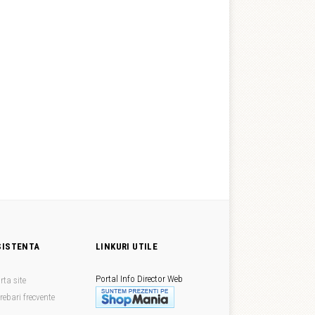
SISTENTA
LINKURI UTILE
Portal Info
Director Web
rta site
trebari frecvente