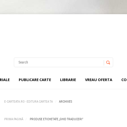
Nu ai niciun produs în coș.
Username
Password
RIALE
PUBLICARE CARTE
LIBRARIE
VREAU OFERTA
CO
Remember Me
E-CARTEATA.RO - EDITURA CARTEA TA
ARCHIVES
PRIMA PAGINĂ
PRODUSE ETICHETATE „GHID TRADUCERI”