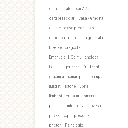
carti ilustrate copii 2-7 ani
carti prescolari
Casa / Gradina
citeste
clasa pregatitoare
copii
cultura
cultura generala
Diverse
dragoste
Emanuela N. Soimu
engleza
fictiune
germana
Gradinarit
gradinita
hoinari prin anotimpuri
ilustratii
istorie
iubire
limba si literaratura romana
paine
parinti
poezii
povesti
povesti copii
prescolari
prieteni
Psihologie