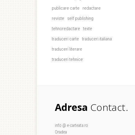
publicare carte
redactare
reviste
self publishing
tehnoredactare
texte
traduceri carte
traduceri italiana
traduceri literare
traduceri tehnice
Adresa
Contact.
info @ e-carteata.ro
Oradea