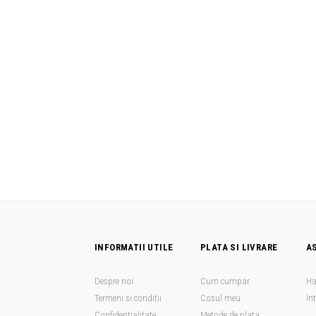
INFORMATII UTILE
PLATA SI LIVRARE
A
Despre noi
Cum cumpar
Ha
Termeni si conditii
Cosul meu
In
Confidentialitate
Metode de plata