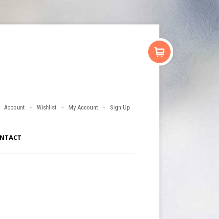
Account
Wishlist
My Account
Sign Up
NTACT