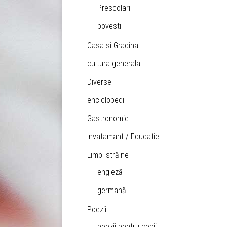
Prescolari
povesti
Casa si Gradina
cultura generala
Diverse
enciclopedii
Gastronomie
Invatamant / Educatie
Limbi străine
engleză
germană
Poezii
poezii pentru copii