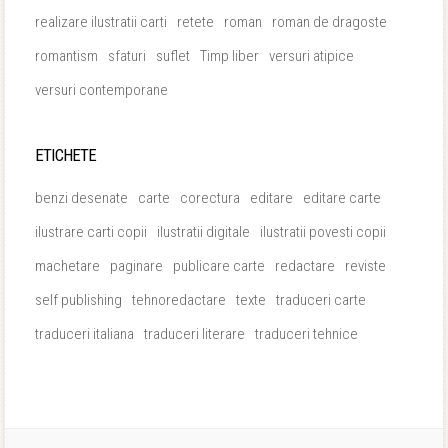
realizare ilustratii carti
retete
roman
roman de dragoste
romantism
sfaturi
suflet
Timp liber
versuri atipice
versuri contemporane
ETICHETE
benzi desenate
carte
corectura
editare
editare carte
ilustrare carti copii
ilustratii digitale
ilustratii povesti copii
machetare
paginare
publicare carte
redactare
reviste
self publishing
tehnoredactare
texte
traduceri carte
traduceri italiana
traduceri literare
traduceri tehnice