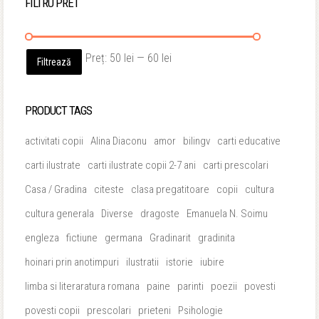
FILTRU PRET
Preț
Preț
Preț:
50 lei
—
60 lei
Filtrează
minim
maxim
PRODUCT TAGS
activitati copii
Alina Diaconu
amor
bilingv
carti educative
carti ilustrate
carti ilustrate copii 2-7 ani
carti prescolari
Casa / Gradina
citeste
clasa pregatitoare
copii
cultura
cultura generala
Diverse
dragoste
Emanuela N. Soimu
engleza
fictiune
germana
Gradinarit
gradinita
hoinari prin anotimpuri
ilustratii
istorie
iubire
limba si literaratura romana
paine
parinti
poezii
povesti
povesti copii
prescolari
prieteni
Psihologie