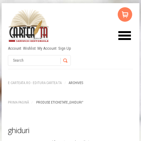
Account
Wishlist
My Account
Sign Up
Username
Password
E-CARTEATA.RO - EDITURA CARTEA TA
ARCHIVES
Remember Me
PRIMA PAGINĂ
PRODUSE ETICHETATE „GHIDURI”
ghiduri