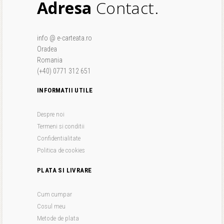
Adresa
Contact.
info @ e-carteata.ro
Oradea
Romania
(+40) 0771 312 651
INFORMATII UTILE
Despre noi
Termeni si conditii
Confidentialitate
Politica de cookies
PLATA SI LIVRARE
Cum cumpar
Cosul meu
Metode de plata