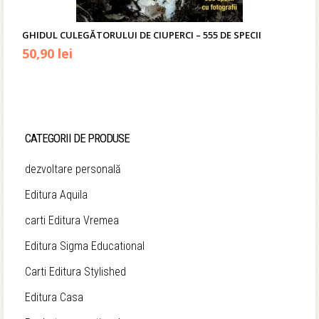
GHIDUL CULEGĂTORULUI DE CIUPERCI – 555 DE SPECII
Prețul
Prețul
50,90
lei
inițial
curent
a
este:
fost:
50,90 lei.
CATEGORII DE PRODUSE
59,90 lei.
dezvoltare personală
Editura Aquila
carti Editura Vremea
Editura Sigma Educational
Carti Editura Stylished
Editura Casa