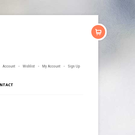
Account
Wishlist
My Account
Sign Up
NTACT