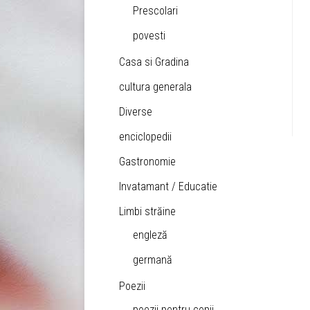
Prescolari
povesti
Casa si Gradina
cultura generala
Diverse
enciclopedii
Gastronomie
Invatamant / Educatie
Limbi străine
engleză
germană
Poezii
poezii pentru copii