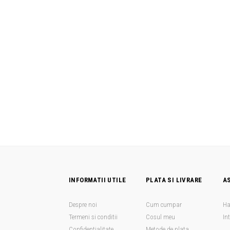
INFORMATII UTILE
PLATA SI LIVRARE
A
Despre noi
Cum cumpar
Ha
Termeni si conditii
Cosul meu
In
Confidentialitate
Metode de plata