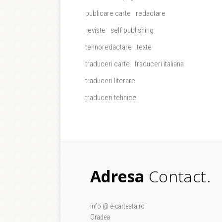
publicare carte
redactare
reviste
self publishing
tehnoredactare
texte
traduceri carte
traduceri italiana
traduceri literare
traduceri tehnice
Adresa
Contact.
info @ e-carteata.ro
Oradea