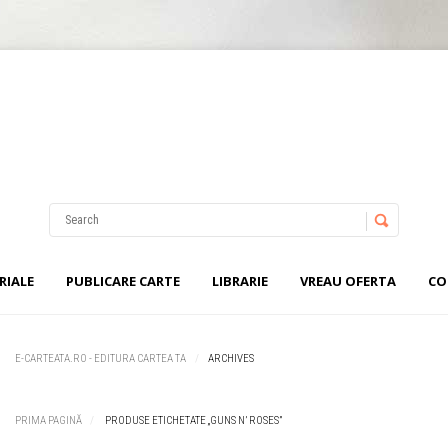
Nu ai niciun produs în coș.
Username
Password
RIALE
PUBLICARE CARTE
LIBRARIE
VREAU OFERTA
CO
Remember Me
E-CARTEATA.RO - EDITURA CARTEA TA
ARCHIVES
PRIMA PAGINĂ
PRODUSE ETICHETATE „GUNS N’ ROSES”