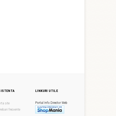
SISTENTA
LINKURI UTILE
Portal Info
Director Web
rta site
trebari frecvente