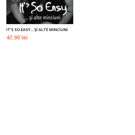
IT’S SO EASY… ȘI ALTE MINCIUNI
Prețul
Prețul
47,90
lei
inițial
curent
a
este:
fost:
47,90 lei.
59,90 lei.