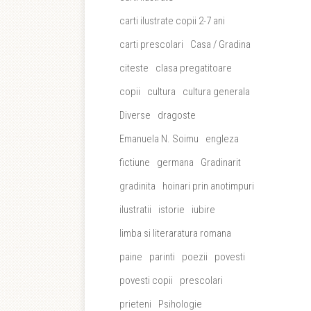
carti ilustrate copii 2-7 ani
carti prescolari
Casa / Gradina
citeste
clasa pregatitoare
copii
cultura
cultura generala
Diverse
dragoste
Emanuela N. Soimu
engleza
fictiune
germana
Gradinarit
gradinita
hoinari prin anotimpuri
ilustratii
istorie
iubire
limba si literaratura romana
paine
parinti
poezii
povesti
povesti copii
prescolari
prieteni
Psihologie