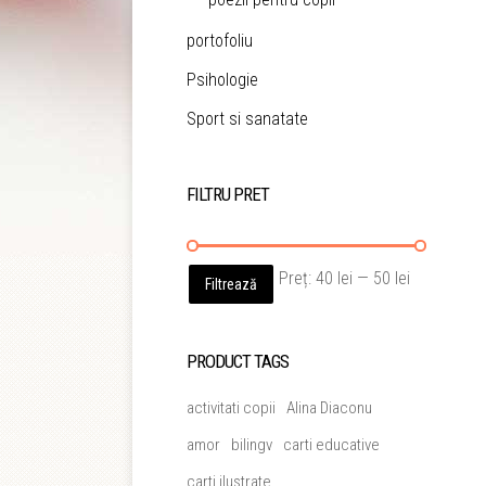
portofoliu
Psihologie
Sport si sanatate
FILTRU PRET
Preț
Preț
Preț:
40 lei
—
50 lei
Filtrează
minim
maxim
PRODUCT TAGS
activitati copii
Alina Diaconu
amor
bilingv
carti educative
carti ilustrate