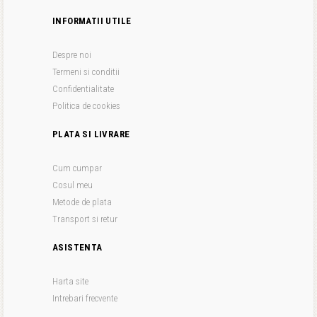
INFORMATII UTILE
Despre noi
Termeni si conditii
Confidentialitate
Politica de cookies
PLATA SI LIVRARE
Cum cumpar
Cosul meu
Metode de plata
Transport si retur
ASISTENTA
Harta site
Intrebari frecvente