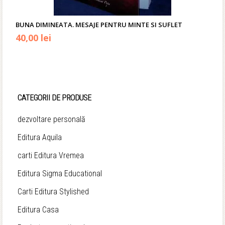
BUNA DIMINEATA. MESAJE PENTRU MINTE SI SUFLET
Prețul
Prețul
40,00
lei
inițial
curent
a
este:
fost:
40,00 lei.
CATEGORII DE PRODUSE
48,00 lei.
dezvoltare personală
Editura Aquila
carti Editura Vremea
Editura Sigma Educational
Carti Editura Stylished
Editura Casa