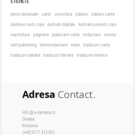
ETICHETE
benzi desenate
carte
corectura
editare
editare carte
ilustrare carti copii
ilustratii digitale
ilustratii povesti copii
machetare
paginare
publicare carte
redactare
reviste
self publishing
tehnoredactare
texte
traduceri carte
traduceri italiana
traduceri literare
traduceri tehnice
Adresa
Contact.
info @ e-carteata.ro
Oradea
Romania
(+40) 0771 312 651