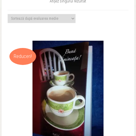
Afișez singurul rezultat
Reduceri!