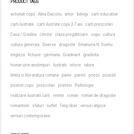
PRODUCT TAGS
activitati copii
Alina Diaconu
amor
bilingv
carti educative
carti ilustrate
carti ilustrate copii 2-7 ani
carti prescolari
Casa / Gradina
citeste
clasa pregatitoare
copii
cultura
cultura generala
Diverse
dragoste
Emanuela N. Soimu
engleza
fictiune
germana
Gradinarit
gradinita
hoinari prin anotimpuri
ilustratii
istorie
iubire
limba si literaratura romana
paine
parinti
poezii
povesti
povesti copii
prescolari
prieteni
Psihologie
realizare ilustratii carti
retete
roman
roman de dragoste
romantism
sfaturi
suflet
Timp liber
versuri atipice
versuri contemporane