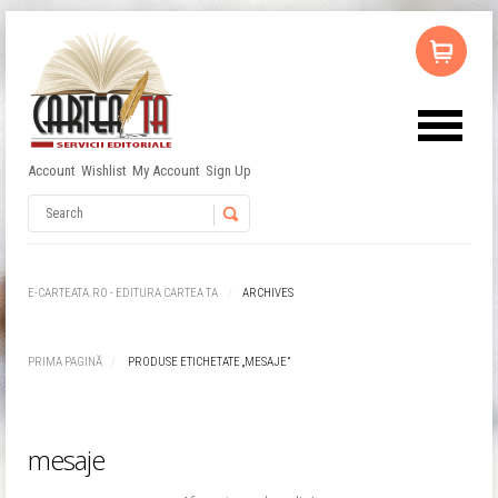
Account
Wishlist
My Account
Sign Up
Nu ai niciun produs în coș.
Username
Password
E-CARTEATA.RO - EDITURA CARTEA TA
ARCHIVES
Remember Me
PRIMA PAGINĂ
PRODUSE ETICHETATE „MESAJE”
mesaje