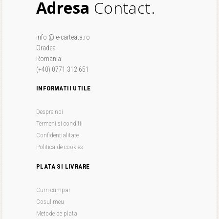
Adresa
Contact.
info @ e-carteata.ro
Oradea
Romania
(+40) 0771 312 651
INFORMATII UTILE
Despre noi
Termeni si conditii
Confidentialitate
Politica de cookies
PLATA SI LIVRARE
Cum cumpar
Cosul meu
Metode de plata