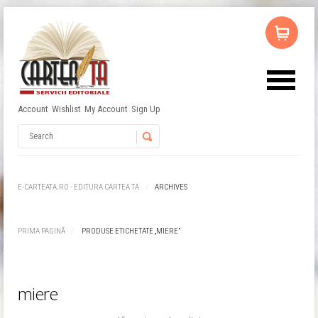
Account
Wishlist
My Account
Sign Up
Username
Password
E-CARTEATA.RO - EDITURA CARTEA TA
ARCHIVES
Remember Me
PRIMA PAGINĂ
PRODUSE ETICHETATE „MIERE”
miere