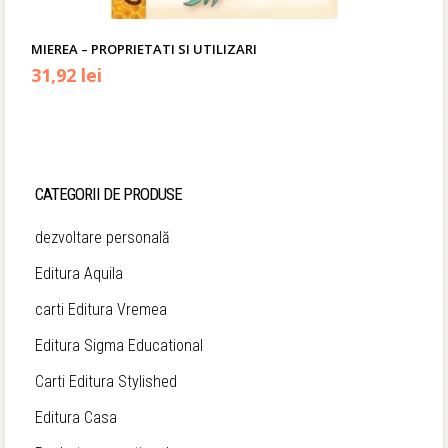
MIEREA – PROPRIETATI SI UTILIZARI
Prețul
Prețul
31,92
lei
inițial
curent
a
este:
fost:
31,92 lei.
CATEGORII DE PRODUSE
39,90 lei.
dezvoltare personală
Editura Aquila
carti Editura Vremea
Editura Sigma Educational
Carti Editura Stylished
Editura Casa