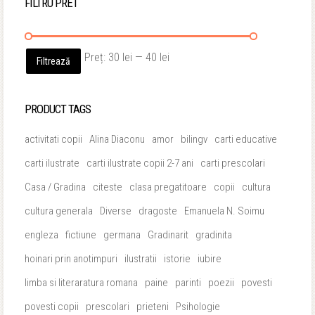
FILTRU PRET
Preț
Preț
Preț:
30 lei
—
40 lei
Filtrează
minim
maxim
PRODUCT TAGS
activitati copii
Alina Diaconu
amor
bilingv
carti educative
carti ilustrate
carti ilustrate copii 2-7 ani
carti prescolari
Casa / Gradina
citeste
clasa pregatitoare
copii
cultura
cultura generala
Diverse
dragoste
Emanuela N. Soimu
engleza
fictiune
germana
Gradinarit
gradinita
hoinari prin anotimpuri
ilustratii
istorie
iubire
limba si literaratura romana
paine
parinti
poezii
povesti
povesti copii
prescolari
prieteni
Psihologie