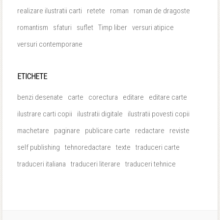
realizare ilustratii carti
retete
roman
roman de dragoste
romantism
sfaturi
suflet
Timp liber
versuri atipice
versuri contemporane
ETICHETE
benzi desenate
carte
corectura
editare
editare carte
ilustrare carti copii
ilustratii digitale
ilustratii povesti copii
machetare
paginare
publicare carte
redactare
reviste
self publishing
tehnoredactare
texte
traduceri carte
traduceri italiana
traduceri literare
traduceri tehnice