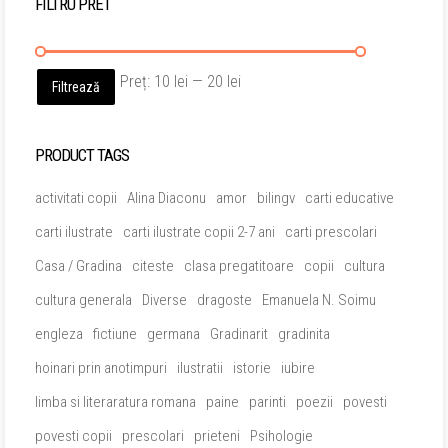
FILTRU PRET
Preț
Preț
Preț:
10 lei
—
20 lei
Filtrează
minim
maxim
PRODUCT TAGS
activitati copii
Alina Diaconu
amor
bilingv
carti educative
carti ilustrate
carti ilustrate copii 2-7 ani
carti prescolari
Casa / Gradina
citeste
clasa pregatitoare
copii
cultura
cultura generala
Diverse
dragoste
Emanuela N. Soimu
engleza
fictiune
germana
Gradinarit
gradinita
hoinari prin anotimpuri
ilustratii
istorie
iubire
limba si literaratura romana
paine
parinti
poezii
povesti
povesti copii
prescolari
prieteni
Psihologie