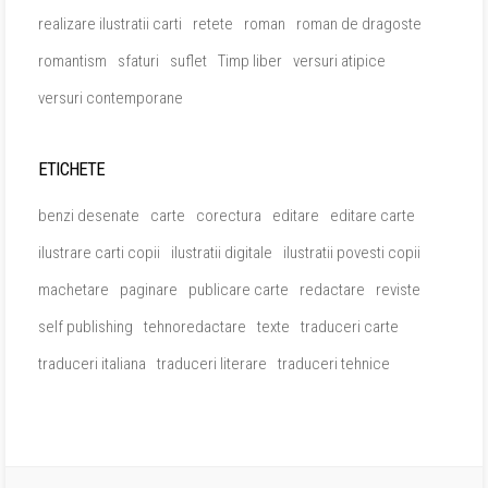
realizare ilustratii carti
retete
roman
roman de dragoste
romantism
sfaturi
suflet
Timp liber
versuri atipice
versuri contemporane
ETICHETE
benzi desenate
carte
corectura
editare
editare carte
ilustrare carti copii
ilustratii digitale
ilustratii povesti copii
machetare
paginare
publicare carte
redactare
reviste
self publishing
tehnoredactare
texte
traduceri carte
traduceri italiana
traduceri literare
traduceri tehnice