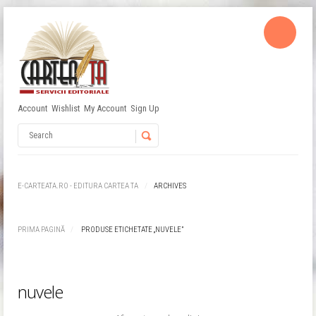
Account
Wishlist
My Account
Sign Up
Username
Password
E-CARTEATA.RO - EDITURA CARTEA TA
ARCHIVES
Remember Me
PRIMA PAGINĂ
PRODUSE ETICHETATE „NUVELE”
nuvele