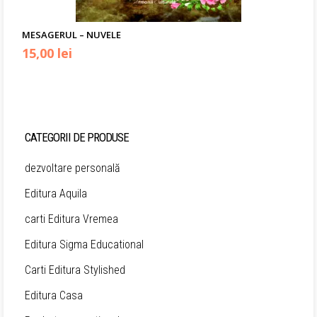
MESAGERUL – NUVELE
Prețul
Prețul
15,00
lei
inițial
curent
a
este:
fost:
15,00 lei.
CATEGORII DE PRODUSE
24,90 lei.
dezvoltare personală
Editura Aquila
carti Editura Vremea
Editura Sigma Educational
Carti Editura Stylished
Editura Casa