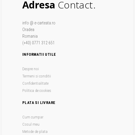
Adresa
Contact.
info @ e-carteata.ro
Oradea
Romania
(+40) 0771 312 651
INFORMATII UTILE
Despre noi
Termeni si conditii
Confidentialitate
Politica de cookies
PLATA SI LIVRARE
Cum cumpar
Cosul meu
Metode de plata