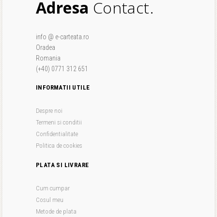
Adresa
Contact.
info @ e-carteata.ro
Oradea
Romania
(+40) 0771 312 651
INFORMATII UTILE
Despre noi
Termeni si conditii
Confidentialitate
Politica de cookies
PLATA SI LIVRARE
Cum cumpar
Cosul meu
Metode de plata