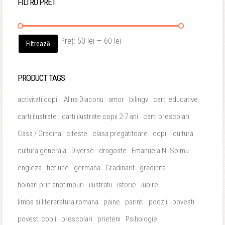
FILTRU PRET
Preț
Preț
Preț:
50 lei
—
60 lei
Filtrează
minim
maxim
PRODUCT TAGS
activitati copii
Alina Diaconu
amor
bilingv
carti educative
carti ilustrate
carti ilustrate copii 2-7 ani
carti prescolari
Casa / Gradina
citeste
clasa pregatitoare
copii
cultura
cultura generala
Diverse
dragoste
Emanuela N. Soimu
engleza
fictiune
germana
Gradinarit
gradinita
hoinari prin anotimpuri
ilustratii
istorie
iubire
limba si literaratura romana
paine
parinti
poezii
povesti
povesti copii
prescolari
prieteni
Psihologie