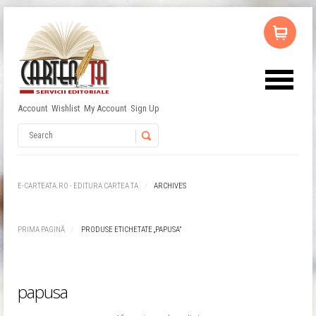
Account
Wishlist
My Account
Sign Up
Nu ai niciun produs în coș.
Username
Password
E-CARTEATA.RO - EDITURA CARTEA TA
ARCHIVES
Remember Me
PRIMA PAGINĂ
PRODUSE ETICHETATE „PAPUSA”
papusa