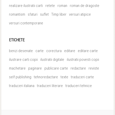
realizare ilustratii carti
retete
roman
roman de dragoste
romantism
sfaturi
suflet
Timp liber
versuri atipice
versuri contemporane
ETICHETE
benzi desenate
carte
corectura
editare
editare carte
ilustrare carti copii
ilustratii digitale
ilustratii povesti copii
machetare
paginare
publicare carte
redactare
reviste
self publishing
tehnoredactare
texte
traduceri carte
traduceri italiana
traduceri literare
traduceri tehnice