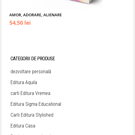
AMOR, ADORARE, ALIENARE
Prețul
Prețul
54,50
lei
inițial
curent
a
este:
fost:
54,50 lei.
CATEGORII DE PRODUSE
64,90 lei.
dezvoltare personală
Editura Aquila
carti Editura Vremea
Editura Sigma Educational
Carti Editura Stylished
Editura Casa