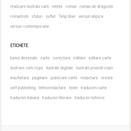
realizare ilustratii carti
retete
roman
roman de dragoste
romantism
sfaturi
suflet
Timp liber
versuri atipice
versuri contemporane
ETICHETE
benzi desenate
carte
corectura
editare
editare carte
ilustrare carti copii
ilustratii digitale
ilustratii povesti copii
machetare
paginare
publicare carte
redactare
reviste
self publishing
tehnoredactare
texte
traduceri carte
traduceri italiana
traduceri literare
traduceri tehnice