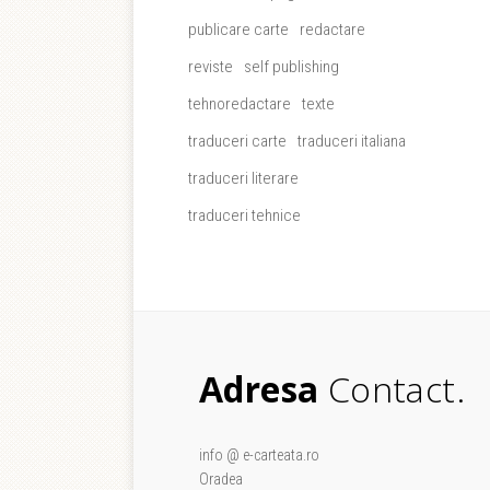
publicare carte
redactare
reviste
self publishing
tehnoredactare
texte
traduceri carte
traduceri italiana
traduceri literare
traduceri tehnice
Adresa
Contact.
info @ e-carteata.ro
Oradea