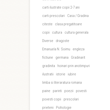
carti ilustrate copii 2-7 ani
carti prescolari
Casa / Gradina
citeste
clasa pregatitoare
copii
cultura
cultura generala
Diverse
dragoste
Emanuela N. Soimu
engleza
fictiune
germana
Gradinarit
gradinita
hoinari prin anotimpuri
ilustratii
istorie
iubire
limba si literaratura romana
paine
parinti
poezii
povesti
povesti copii
prescolari
prieteni
Psihologie