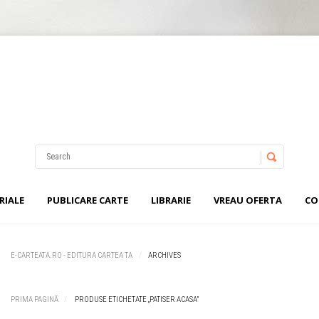
Nu ai niciun produs în coș.
Username
Password
RIALE
PUBLICARE CARTE
LIBRARIE
VREAU OFERTA
CO
Remember Me
E-CARTEATA.RO - EDITURA CARTEA TA
ARCHIVES
PRIMA PAGINĂ
PRODUSE ETICHETATE „PATISER ACASA”