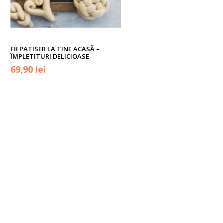
FII PATISER LA TINE ACASĂ –
ÎMPLETITURI DELICIOASE
Prețul
Prețul
69,90
lei
inițial
curent
a
este:
fost:
69,90 lei.
83,50 lei.