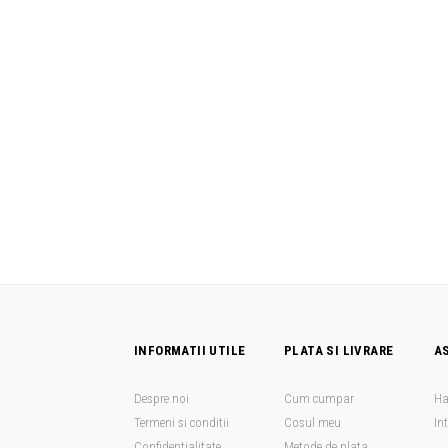
INFORMATII UTILE
PLATA SI LIVRARE
A
Despre noi
Cum cumpar
Ha
Termeni si conditii
Cosul meu
In
Confidentialitate
Metode de plata