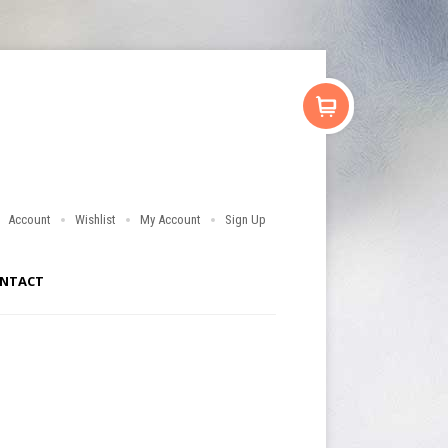
Account
Wishlist
My Account
Sign Up
NTACT