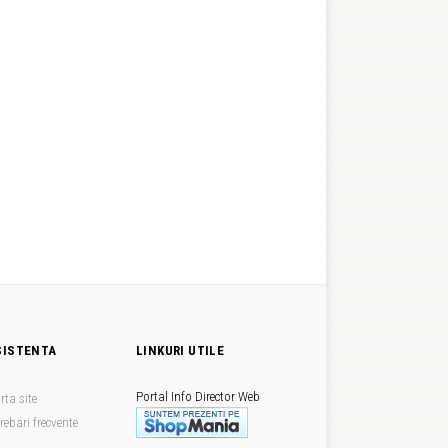
SISTENTA
LINKURI UTILE
Portal Info
Director Web
rta site
trebari frecvente