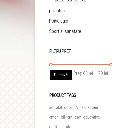
portofoliu
Psihologie
Sport si sanatate
FILTRU PRET
Preț
Preț
Preț:
60 lei
—
70 lei
Filtrează
minim
maxim
PRODUCT TAGS
activitati copii
Alina Diaconu
amor
bilingv
carti educative
carti ilustrate